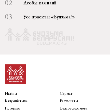
02
Асобы кампаніі
03
Усе праекты «Будзьма!»
Навіны
Сармат
Калумністыка
Разумняты
Гісторыя
Беларуская мова