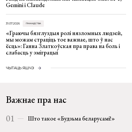
Gemini і Claude
31.07.2026
ГРАМАДСТВА
«Граючы бязглуздыя ролі нязломных людзей,
мы можам страціць тое важнае, што ў нас
ёсць»: Ганна Златкоўская пра права на боль і
слабасць у эміграцыі
ЧЫТАЦЬ ЯШЧЭ
Важнае пра нас
01
Што такое «Будзьма беларусамі!»