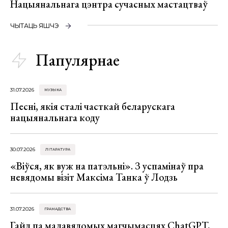
Нацыянальнага цэнтра сучасных мастацтваў
ЧЫТАЦЬ ЯШЧЭ
Папулярнае
31.07.2026
МУЗЫКА
Песні, якія сталі часткай беларускага
нацыянальнага коду
30.07.2026
ЛІТАРАТУРА
«Віўся, як вуж на патэльні». З успамінаў пра
невядомы візіт Максіма Танка ў Лодзь
31.07.2026
ГРАМАДСТВА
Гайд па малавядомых магчымасцях ChatGPT,