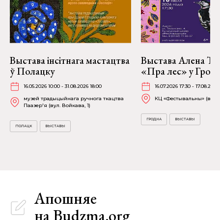
Выстава інсітнага мастацтва
Выстава Алена Тр
ў Полацку
«Пра лес» у Грод
16.05.2026 10:00 - 31.08.2026 18:00
16.07.2026 17:30 - 17.08.2026
музей традыцыйнага ручнога ткацтва
КЦ «Фестывальны» (вул. 
Паазер'я (вул. Войкава, 1)
ГРОДНА
ВЫСТАВЫ
ПОЛАЦК
ВЫСТАВЫ
Апошняе
на Budzma.org