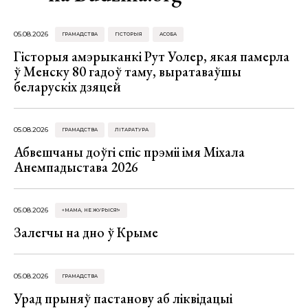
05.08.2026
ГРАМАДСТВА
ГІСТОРЫЯ
АСОБА
Гісторыя амэрыканкі Рут Уолер, якая памерла
ў Менску 80 гадоў таму, выратаваўшы
беларускіх дзяцей
05.08.2026
ГРАМАДСТВА
ЛІТАРАТУРА
Абвешчаны доўгі спіс прэміі імя Міхала
Анемпадыстава 2026
05.08.2026
«МАМА, НЕ ЖУРЫСЯ!»
Залегчы на дно ў Крыме
05.08.2026
ГРАМАДСТВА
Урад прыняў пастанову аб ліквідацыі