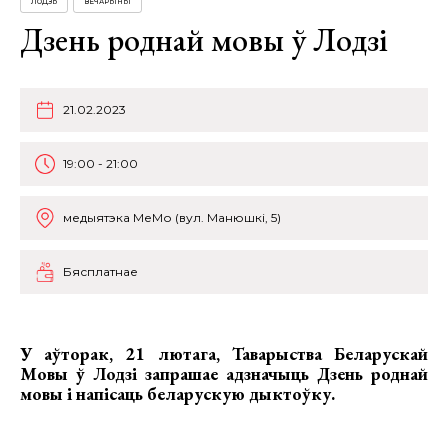
ЛОДЗЬ
ВЕЧАРЫНЫ
Дзень роднай мовы ў Лодзі
21.02.2023
19:00 - 21:00
медыятэка МеМо (вул. Манюшкі, 5)
Бясплатнае
У аўторак, 21 лютага, Таварыства Беларускай
Мовы ў Лодзі запрашае адзначыць
Дзень роднай
мовы
і напісаць
беларускую дыктоўку
.