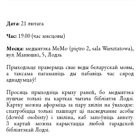
Дата:
21 лютага
Час:
19.00 (час мясцовы)
Месца:
медыятэка МеМо (piętro 2, sala Warsztatowa),
вул. Манюшкі, 5, Лодзь
Прыходзьце праверыць свае веды беларускай мовы,
а таксама пагаманіць ды пабавіць час сярод
аднадумцаў!
Просяць прыходзіць крыху раней, бо медыятэка
пушчае толькі па картках чытача бібліятэк Лодзі.
Картку можна аформіць за пару хвілін на ўваходзе:
спатрэбіцца толькі пашпарт ці пасведчанне асобы
(dowód osobisty) і хвіліна, каб запоўніць анкету.
З картай можна карыстацца любой гарадской
бібліятэкай Лодзі.