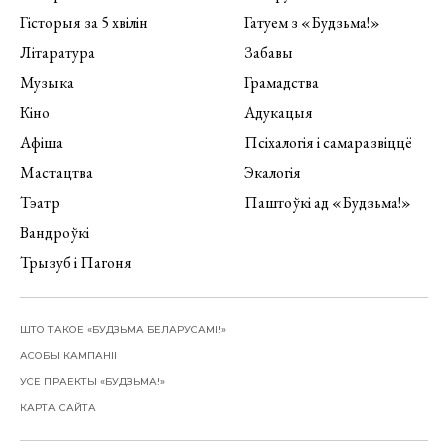
Гісторыя за 5 хвілін
Гатуем з «Будзьма!»
Літаратура
Забавы
Музыка
Грамадства
Кіно
Адукацыя
Афіша
Псіхалогія і самаразвіццё
Мастацтва
Экалогія
Тэатр
Паштоўкі ад «Будзьма!»
Вандроўкі
Трызуб і Пагоня
ШТО ТАКОЕ «БУДЗЬМА БЕЛАРУСАМІ!»
АСОБЫ КАМПАНІІ
УСЕ ПРАЕКТЫ «БУДЗЬМА!»
КАРТА САЙТА