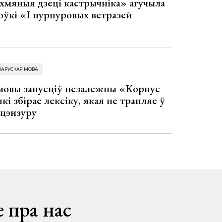
хмяныя дзеці кастрычніка» агучыла
оўкі «І пурпуровых ветразей
ЛАРУСКАЯ МОВА
 мовы запусціў незалежны «Корпус
кі збірае лексіку, якая не трапляе ў
 цэнзуру
 пра нас