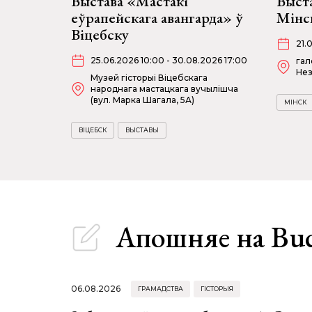
Выстава «Мастакі
Выста
еўрапейскага авангарда» ў
Мінс
Віцебску
21.
25.06.2026 10:00 - 30.08.2026 17:00
гал
Нез
Музей гісторыі Віцебскага
народнага мастацкага вучылішча
(вул. Марка Шагала, 5А)
МІНСК
ВІЦЕБСК
ВЫСТАВЫ
Апошняе
на Bu
06.08.2026
ГРАМАДСТВА
ГІСТОРЫЯ