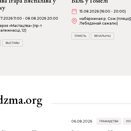
ва Ігара Бяспалава ў
Баль у Гомелі
ку
15.08.2026 (16:00 - 20:00)
07.2026 11:00 - 08.08.2026 20:00
набярэжная р. Сож (пляцоў
Лебядзінай сажалкі)
ерэя «Мастацтва» (пр-т
алежнасці, 12)
ГОМЕЛЬ
ВЕЧАРЫНЫ
ВЫСТАВЫ
dzma.org
06.08.2026
ГРАМАДСТВА
ЛІТ