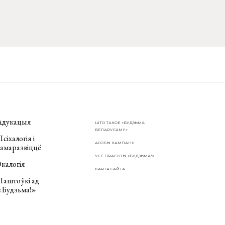
Адукацыя
ШТО ТАКОЕ «БУДЗЬМА
БЕЛАРУСАМІ!»
сіхалогія і
АСОБЫ КАМПАНІІ
самаразвіццё
УСЕ ПРАЕКТЫ «БУДЗЬМА!»
калогія
КАРТА САЙТА
Паштоўкі ад
«Будзьма!»