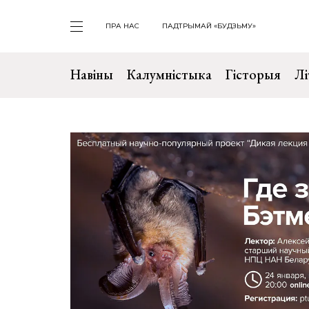
ПРА НАС
ПАДТРЫМАЙ «БУДЗЬМУ»
Навіны
Калумністыка
Гісторыя
Лі