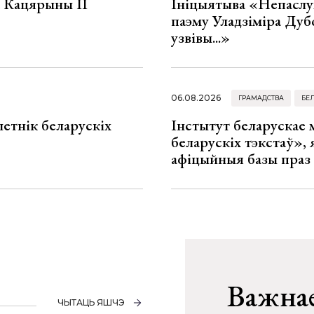
а Кацярыны ІІ
Ініцыятыва «Непаслу
паэму Уладзіміра Дуб
узвівы...»
06.08.2026
ГРАМАДСТВА
БЕ
летнік беларускіх
Інстытут беларускае
беларускіх тэкстаў», я
афіцыйныя базы праз
Важнае
ЧЫТАЦЬ ЯШЧЭ