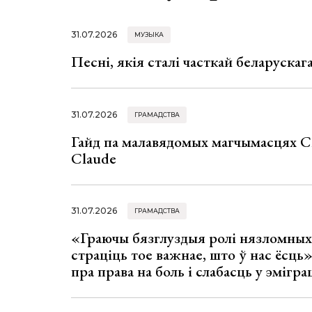
31.07.2026
МУЗЫКА
Песні, якія сталі часткай беларуска
31.07.2026
ГРАМАДСТВА
Гайд па малавядомых магчымасцях C
Claude
31.07.2026
ГРАМАДСТВА
«Граючы бязглуздыя ролі нязломны
страціць тое важнае, што ў нас ёсць
пра права на боль і слабасць у эмігра