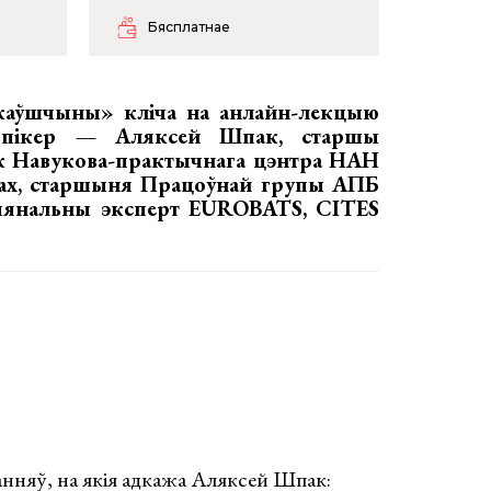
Бясплатнае
каўшчыны» кліча на анлайн-лекцыю
Спікер — Аляксей Шпак, старшы
к Навукова-практычнага цэнтра НАН
рсах, старшыня Працоўнай групы АПБ
ыянальны эксперт EUROBATS, CITES
танняў, на якія адкажа Аляксей Шпак: