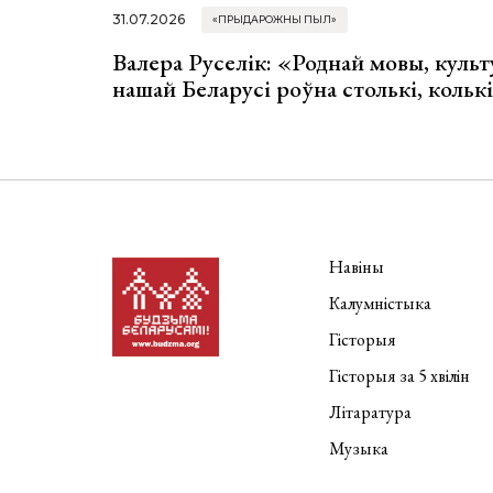
31.07.2026
«ПРЫДАРОЖНЫ ПЫЛ»
Валера Руселік: «Роднай мовы, культ
нашай Беларусі роўна столькі, колькі
Навіны
Калумністыка
Гісторыя
Гісторыя за 5 хвілін
Літаратура
Музыка