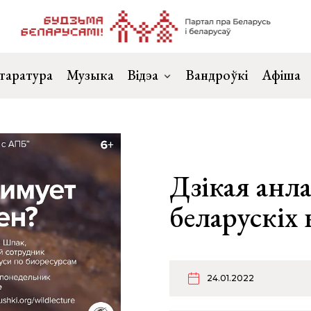
таратура
Музыка
Відэа
Вандроўкі
Афіша
Дзікая анл
беларускіх 
24.01.2022