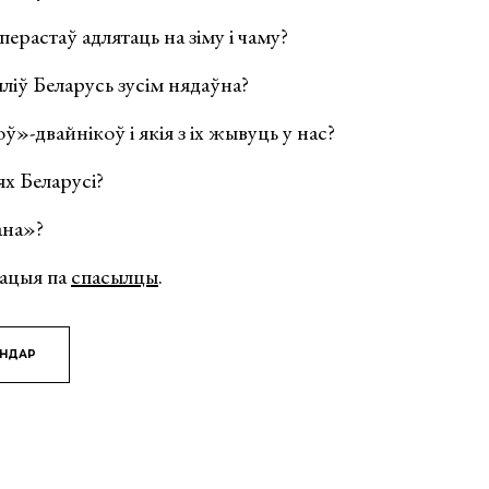
ерастаў адлятаць на зіму і чаму?
ліў Беларусь зусім нядаўна?
»-двайнікоў і якія з іх жывуць у нас?
ях Беларусі?
ана»?
рацыя па
спасылцы
.
ЯНДАР