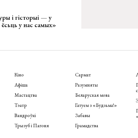
уры і гісторыі — у
 ёсьць у нас самых»
Кіно
Сармат
Афіша
Разумняты
П
Мастацтва
Беларуская мова
Э
Тэатр
Гатуем з «Будзьма!»
Вандроўкі
Забавы
Трызуб і Пагоня
Грамадства