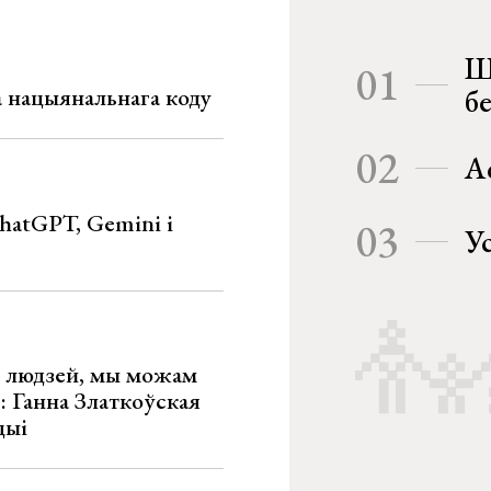
Ш
01
га нацыянальнага коду
б
02
А
hatGPT, Gemini і
03
У
х людзей, мы можам
»: Ганна Златкоўская
цыі