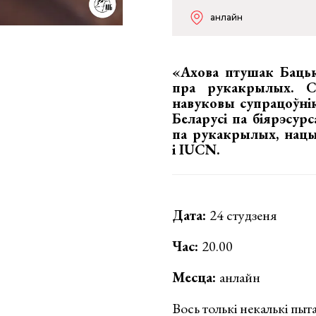
анлайн
«Ахова птушак Баць
пра рукакрылых. 
навуковы супрацоўні
Беларусі па біярэсу
па рукакрылых, нац
і IUCN.
Дата:
24 студзеня
Час:
20.00
Месца:
анлайн
Вось толькі некалькі пы