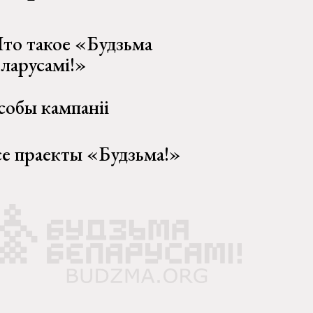
то такое «Будзьма
еларусамі!»
собы кампаніі
се праекты «Будзьма!»