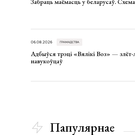
Забраць маёмасць у беларусаў. Схем
06.08.2026
ГРАМАДСТВА
Адбыўся трэці «Вялікі Воз» — злёт-
навукоўцаў
Папулярнае