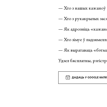
— Хто з нашых кажаноў п
— Хто з рукакрылых зася
— Як адрозніць «кажаноў
— Хто зімуе ў падзямелл
— Як выратаваць «бэтм
Удзел бясплатны, рэгіст
ДАДАЦЬ У GOOGLE КАЛ