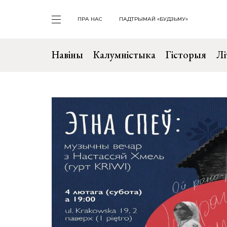
ПРА НАС
ПАДТРЫМАЙ «БУДЗЬМУ»
Навіны
Калумністыка
Гісторыя
Лі