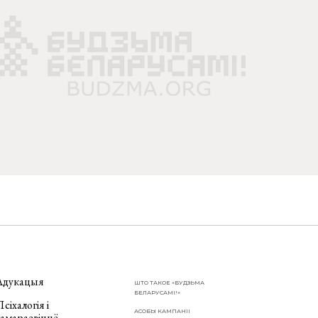
Адукацыя
ШТО ТАКОЕ «БУДЗЬМА
БЕЛАРУСАМІ!»
сіхалогія і
АСОБЫ КАМПАНІІ
самаразвіццё