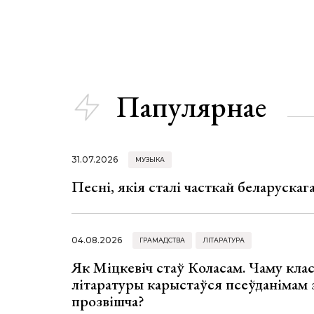
Папулярнае
31.07.2026
МУЗЫКА
Песні, якія сталі часткай беларуска
04.08.2026
ГРАМАДСТВА
ЛІТАРАТУРА
Як Міцкевіч стаў Коласам. Чаму клас
літаратуры карыстаўся псеўданімам 
прозвішча?