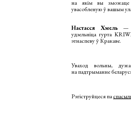
на якім вы зможаце а
увасобленую ў вашым ул
Настасся Хмель
— эт
удзельніца гурта KRIWI
этнаспеву ў Кракаве.
Уваход вольны, дуж
на падтрыманне беларуск
Рэгіструйцеся па
спасыл