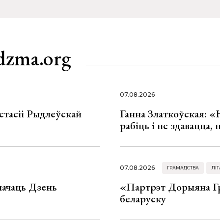
dzma.org
07.08.2026
стасіі Рыдлеўскай
Ганна Златкоўская: «
рабіць і не здавацца,
07.08.2026
ГРАМАДСТВА
ЛІТ
значаць Дзень
«Партрэт Дорыяна Гр
беларуску