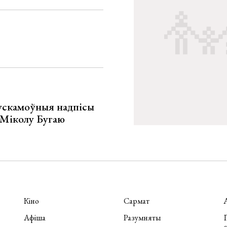
ускамоўныя надпісы
е Міколу Бугаю
Кіно
Сармат
Афіша
Разумняты
П