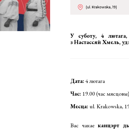
(ul. Krakowska, 19)
У суботу, 4 лютаг
з Настассяй Хмель
, у
Дата:
4 лютага
Час:
19.00 (час мясцовы
Месца:
ul. Krakowska, 1
Вас чакае
канцэрт ды