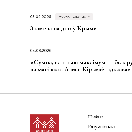
05.08.2026
«МАМА, НЕ ЖУРЫСЯ!»
Залегчы на дно ў Крыме
04.08.2026
«Сумна, калі наш максімум — белар
на магілах». Алесь Кіркевіч адказва
Навіны
Калумністыка