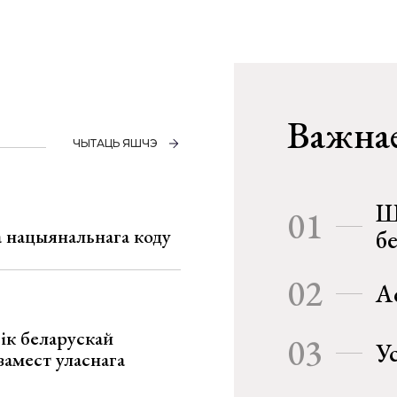
Важнае
ЧЫТАЦЬ ЯШЧЭ
Ш
01
га нацыянальнага коду
б
02
А
ік беларускай
03
У
замест уласнага