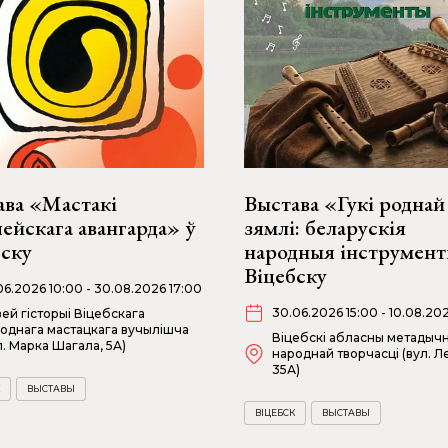
ава «Мастакі
Выстава «Гукі роднай
ейскага авангарда» ў
зямлі: беларускія
бску
народныя інструмент
Віцебску
06.2026 10:00 - 30.08.2026 17:00
30.06.2026 15:00 - 10.08.20
ей гісторыі Віцебскага
однага мастацкага вучылішча
Віцебскі абласны метадыч
л. Марка Шагала, 5А)
народнай творчасці (вул. Ле
35А)
ВЫСТАВЫ
ВІЦЕБСК
ВЫСТАВЫ