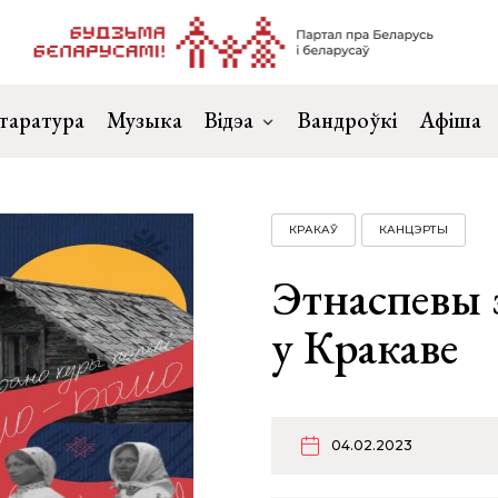
таратура
Музыка
Відэа
Вандроўкі
Афіша
КРАКАЎ
КАНЦЭРТЫ
Этнаспевы 
у Кракаве
04.02.2023