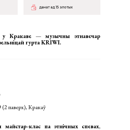
данат ад 15 злотых
а, у Кракаве —
музычны этнавечар
дзельніцай гурта KRIWI.
)
9 (2 паверх), Кракаў
 майстар-клас па этнічных спевах
,