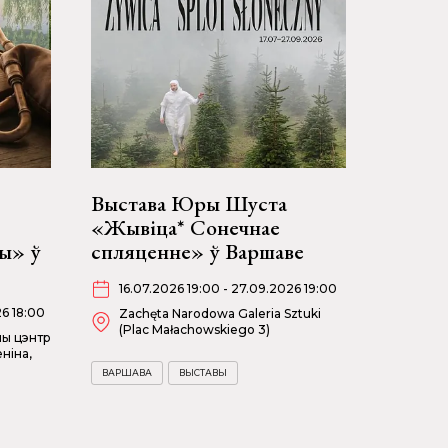
Выстава Юры Шуста
«Жывіца* Сонечнае
ы» ў
спляценне» ў Варшаве
16.07.2026 19:00 - 27.09.2026 19:00
26 18:00
Zachęta Narodowa Galeria Sztuki
(Plac Małachowskiego 3)
ны цэнтр
ніна,
ВАРШАВА
ВЫСТАВЫ