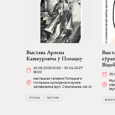
Выстава Арлена
Выст
Кашкурэвіча ў Полацку
еўрап
Віце
20.05.2026 10:00 - 30.04.2027
18:00
25.
мастацкая галерэя Полацкага
Муз
гісторыка-культурнага музея-
нар
запаведніка (вул. Стралецкая, 4A-4)
(ву
ПОЛАЦК
ВЫСТАВЫ
ВІЦЕБСК