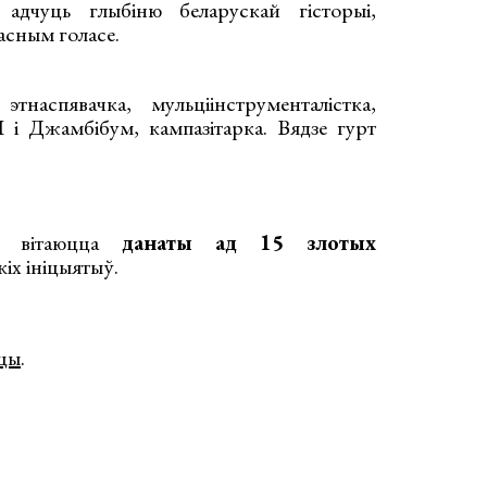
дчуць глыбіню беларускай гісторыі,
асным голасе.
наспявачка, мульціінструменталістка,
 і Джамбібум, кампазітарка. Вядзе гурт
а вітаюцца
данаты ад 15 злотых
іх ініцыятыў.
цы
.