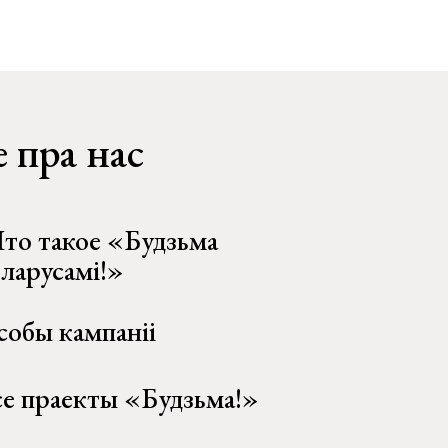
 пра нас
то такое «Будзьма
еларусамі!»
собы кампаніі
се праекты «Будзьма!»