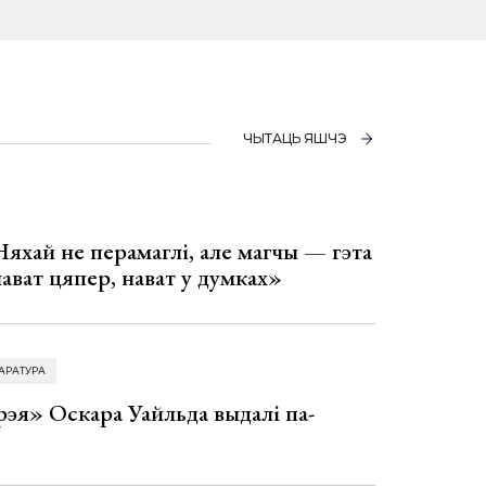
ЧЫТАЦЬ ЯШЧЭ
Няхай не перамаглі, але магчы — гэта
 нават цяпер, нават у думках»
АРАТУРА
эя» Оскара Уайльда выдалі па-