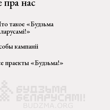
 пра нас
то такое «Будзьма
еларусамі!»
собы кампаніі
се праекты «Будзьма!»