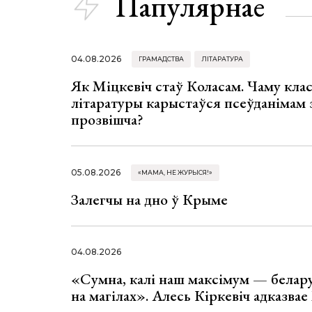
Папулярнае
04.08.2026
ГРАМАДСТВА
ЛІТАРАТУРА
Як Міцкевіч стаў Коласам. Чаму клас
літаратуры карыстаўся псеўданімам 
прозвішча?
05.08.2026
«МАМА, НЕ ЖУРЫСЯ!»
Залегчы на дно ў Крыме
04.08.2026
«Сумна, калі наш максімум — белар
на магілах». Алесь Кіркевіч адказва