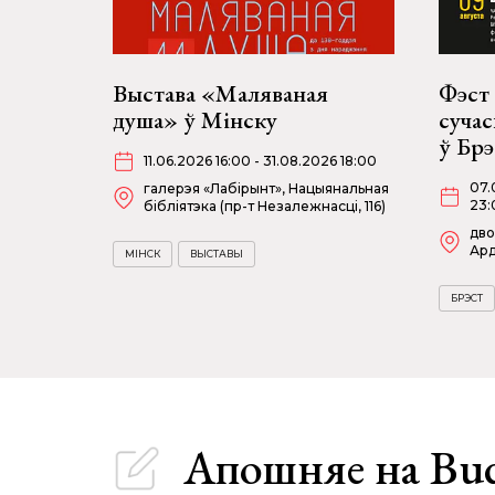
Выстава «Маляваная
Фэст 
душа» ў Мінску
суча
ў Бр
11.06.2026 16:00 - 31.08.2026 18:00
07.
галерэя «Лабірынт», Нацыянальная
23:
бібліятэка (пр-т Незалежнасці, 116)
дво
Ард
МІНСК
ВЫСТАВЫ
БРЭСТ
Апошняе
на Bu