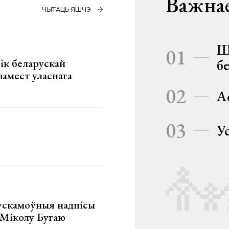
Важнае
ЧЫТАЦЬ ЯШЧЭ
Ш
01
ік беларускай
б
замест уласнага
02
А
03
У
ускамоўныя надпісы
е Міколу Бугаю