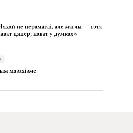
Няхай не перамаглі, але магчы — гэта
 нават цяпер, нават у думках»
»
ым мазахізме