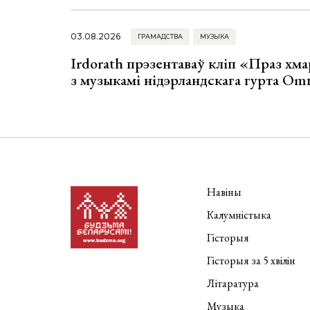
03.08.2026
ГРАМАДСТВА
МУЗЫКА
Irdorath прэзентаваў кліп «Праз хм
з музыкамі нідэрландскага гурта Om
Навіны
Калумністыка
Гісторыя
Гісторыя за 5 хвілін
Літаратура
Музыка