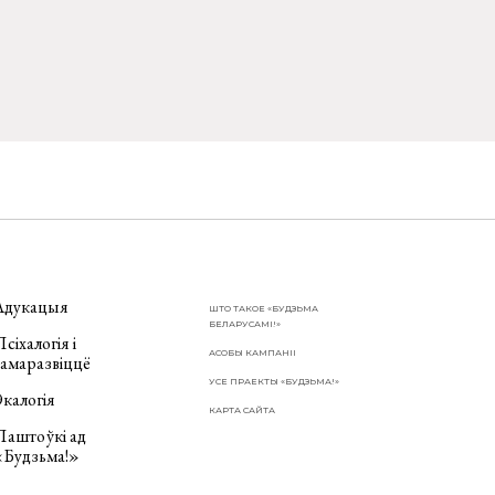
Адукацыя
ШТО ТАКОЕ «БУДЗЬМА
БЕЛАРУСАМІ!»
сіхалогія і
АСОБЫ КАМПАНІІ
самаразвіццё
УСЕ ПРАЕКТЫ «БУДЗЬМА!»
калогія
КАРТА САЙТА
Паштоўкі ад
«Будзьма!»