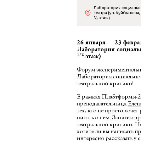
Лаборатория социальн
театра (ул. Куйбышева, 
½ этаж)
26 января — 23 феврал
Лаборатория социаль
1
/
2
этаж
)
Форум экспериментальны
Лаборатория социальног
театральной критики!
В рамках ПлаSтформы-2
преподавательница
Елен
тех, кто не просто хочет
писать о нем. Занятия 
театральной критики. Не
хотите ли вы написать 
интересно рассказать у с