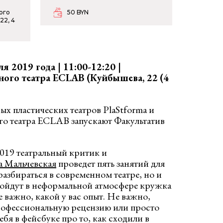
ого
50 BYN
22, 4
я 2019 года | 11:00-12:20 |
ного театра
ECLAB
(
Куйбышева, 22
(4
х пластических театров PlaStforma и
о театра ECLAB запускают Факультатив
019 театральный критик и
а Мальчевская
проведет пять занятий для
 разбираться в современном театре, но и
пройдут в неформальной атмосфере кружка
 важно, какой у вас опыт. Не важно,
профессиональную рецензию или просто
ебя в фейсбуке про то, как сходили в