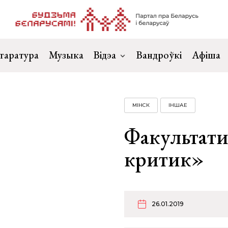
таратура
Музыка
Відэа
Вандроўкі
Афіша
МІНСК
ІНШАЕ
Факультати
критик»
26.01.2019