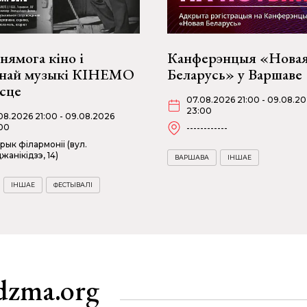
нямога кіно і
Канферэнцыя «Нова
снай музыкі КІНЕМО
Беларусь» у Варшаве
эсце
07.08.2026 21:00 - 09.08.2
23:00
08.2026 21:00 - 09.08.2026
00
------------
рык філармоніі (вул.
жанікідзэ, 14)
ВАРШАВА
ІНШАЕ
ІНШАЕ
ФЕСТЫВАЛІ
dzma.org