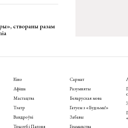
ары», створаны разам
nia
Кіно
Сармат
Афіша
Разумняты
П
Мастацтва
Беларуская мова
Э
Тэатр
Гатуем з «Будзьма!»
Вандроўкі
Забавы
Трызуб і Пагоня
Грамадства