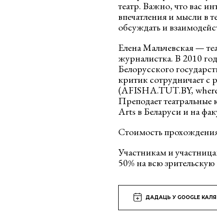
театр. Важно, что вас ин
впечатления и мысли в т
обсуждать и взаимодейст
Елена Мальчевская — те
журналистка. В 2010 го
Белорусского государст
критик сотрудничает с
(AFISHA.TUT.BY, where 
Преподает театральные 
Arts в Беларуси и на фа
Стоимость прохождения
Участникам и участница
50% на всю зрительску
ДАДАЦЬ У GOOGLE КАЛ