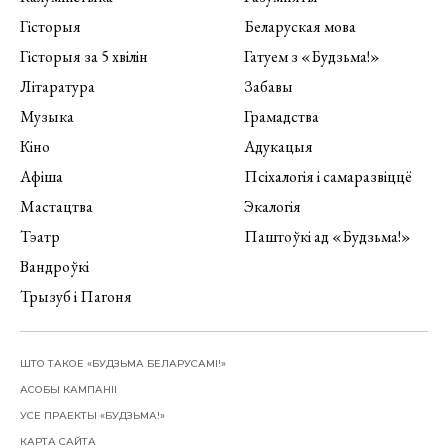
Гісторыя
Беларуская мова
Гісторыя за 5 хвілін
Гатуем з «Будзьма!»
Літаратура
Забавы
Музыка
Грамадства
Кіно
Адукацыя
Афіша
Псіхалогія і самаразвіццё
Мастацтва
Экалогія
Тэатр
Паштоўкі ад «Будзьма!»
Вандроўкі
Трызуб і Пагоня
ШТО ТАКОЕ «БУДЗЬМА БЕЛАРУСАМІ!»
АСОБЫ КАМПАНІІ
УСЕ ПРАЕКТЫ «БУДЗЬМА!»
КАРТА САЙТА