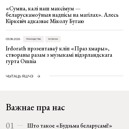
«Сумна, калі наш максімум —
беларускамоўныя надпісы на магілах». Алесь
Кіркевіч адказвае Міколу Бугаю
03.08.2026
ГРАМАДСТВА
МУЗЫКА
Irdorath прэзентаваў кліп «Праз хмары»,
створаны разам з музыкамі нідэрландскага
гурта Omnia
ЧЫТАЦЬ ЯШЧЭ
Важнае пра нас
01
Што такое «Будзьма беларусамі!»