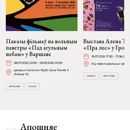
Паказы фільмаў на вольным
Выстава Алена Тр
паветры «Пад агульным
«Пра лес» у Грод
небам» у Варшаве
16.07.2026 17:30 - 17.08.2026
08.07.2026 20:00 - 09.09.2026 20:00
КЦ «Фестывальны» (вул. 
дворык Centrum Myśli Jana Pawła II
(Foksal 11)
ГРОДНА
ВЫСТАВЫ
ВАРШАВА
ІНШАЕ
Апошняе