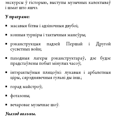
экскурсы ў гісторыю, выступы музычных калектываў
і шмат што яшчэ.
У праграме:
масавыя бітвы і адзіночныя двубоі;
конныя турніры і тактычныя манеўры;
рэканструкцыя падзей Першай і Другой
сусветных войн;
паходныя лагеры рэканструктараў, дзе будзе
прадстаўлены побыт мінулых часоў;
інтэрактыўныя пляцоўкі: лукавыя і арбалетныя
ціры, сярэднявечныя гульні ды інш.;
горад майстроў;
фотазоны;
вечаровае музычнае шоў.
Уваход вольны.