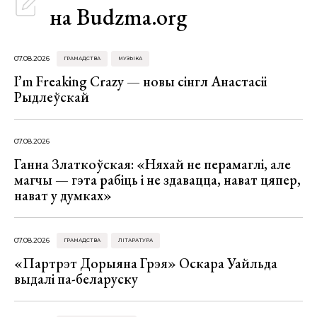
на Budzma.org
07.08.2026
ГРАМАДСТВА
МУЗЫКА
I’m Freaking Crazy — новы сінгл Анастасіі
Рыдлеўскай
07.08.2026
Ганна Златкоўская: «Няхай не перамаглі, але
магчы — гэта рабіць і не здавацца, нават цяпер,
нават у думках»
07.08.2026
ГРАМАДСТВА
ЛІТАРАТУРА
«Партрэт Дорыяна Грэя» Оскара Уайльда
выдалі па-беларуску