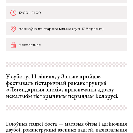
12:00 - 21:00
пляцоўка ля старога млына (вул. 17 Верасня)
Бясплатнае
У суботу, 11 ліпеня, у Зэльве пройдзе
фестываль гістарычнай рэканструкцыі
«Легендарныя эпохі», прысвечаны адразу
некалькім гістарычным перыядам Беларусі.
Галоўныя падзеі фэста — масавыя бітвы і адзіночныя
двубоі, рэканструкцыі ваенных падзей, пазнавальныя