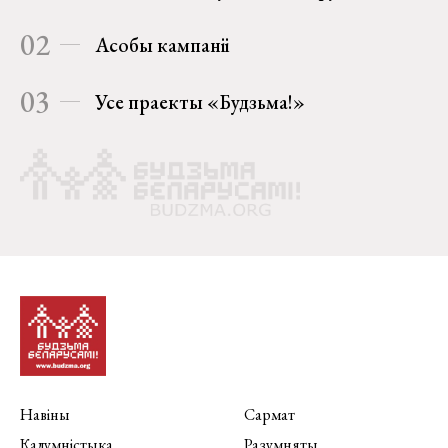
02
Асобы кампаніі
03
Усе праекты «Будзьма!»
Навіны
Сармат
Калумністыка
Разумняты