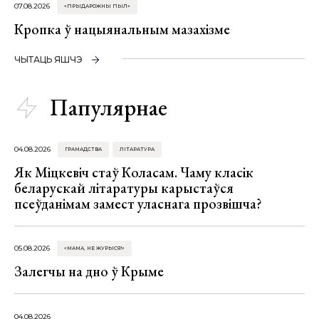
07.08.2026
«ПРЫДАРОЖНЫ ПЫЛ»
Кропка ў нацыянальным мазахізме
ЧЫТАЦЬ ЯШЧЭ
Папулярнае
04.08.2026
ГРАМАДСТВА
ЛІТАРАТУРА
Як Міцкевіч стаў Коласам. Чаму класік
беларускай літаратуры карыстаўся
псеўданімам замест уласнага прозвішча?
05.08.2026
«МАМА, НЕ ЖУРЫСЯ!»
Залегчы на дно ў Крыме
04.08.2026