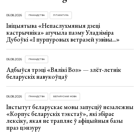
06.08.2026
ГРАМАДСТВА
ЛІТАРАТУРА
Ініцыятыва «Непаслухмяныя дзеці
кастрычніка» агучыла паэму Уладзіміра
Дубоўкі «І пурпуровых ветразей узвівы...»
06.08.2026
ГРАМАДСТВА
Адбыўся трэці «Вялікі Воз» — злёт-летнік
беларускіх навукоўцаў
06.08.2026
ГРАМАДСТВА
БЕЛАРУСКАЯ МОВА
Інстытут беларускае мовы запусціў незалежны
«Корпус беларускіх тэкстаў», які збірае
лексіку, якая не трапляе ў афіцыйныя базы
праз цэнзуру