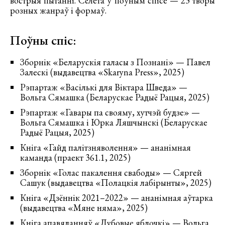
вострыя пытанні. Сёлета ў поўным спісе — 23 творы
розных жанраў і формаў.
Поўны спіс:
Зборнік «Беларускія галасы з Познані» — Павел
Залескі (выдавецтва «Skaryna Press», 2025)
Рэпартаж «Васількі для Віктара Шведа» —
Вольга Сямашка (Беларускае Радыё Рацыя, 2025)
Рэпартаж «Гавары па свояму, хутчэй будзе» —
Вольга Сямашка і Юрка Ляшчынскі (Беларускае
Радыё Рацыя, 2025)
Кніга «Гайд палітзняволення» — ананімная
каманда (праект 361.1, 2025)
Зборнік «Голас пакалення свабоды» — Сяргей
Сашук (выдавецтва «Полацкія лабірынты», 2025)
Кніга «Дзённік 2021–2022» — ананімная аўтарка
(выдавецтва «Мяне няма», 2025)
Кніга апавяданняў «Дубовые яблочкі» — Вольга