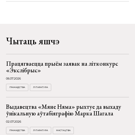
Чытаць яшчэ
Працягваецца прыём заявак на літконкурс
«Экслібрыс»
06.07.2026
ГРАМАДСТВА
ЛІТАРАТУРА
Выдавецтва «Мяне Няма» рыхтуе да выхаду
ўнікальную аўтабіяграфію Марка Шагала
02.07.2026
ГРАМАДСТВА
ЛІТАРАТУРА
МАСТАЦТВА