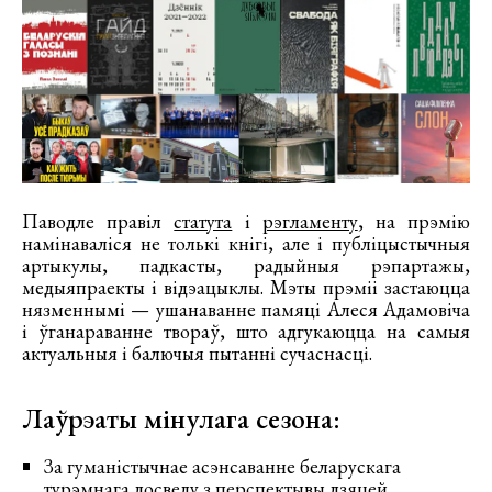
Паводле правіл
статута
і
рэгламенту
, на прэмію
намінаваліся не толькі кнігі, але і публіцыстычныя
артыкулы, падкасты, радыйныя рэпартажы,
медыяпраекты і відэацыклы. Мэты прэміі застаюцца
нязменнымі — ушанаванне памяці Алеся Адамовіча
і ўганараванне твораў, што адгукаюцца на самыя
актуальныя і балючыя пытанні сучаснасці.
Лаўрэаты мінулага сезона:
За гуманістычнае асэнсаванне беларускага
турэмнага досведу з перспектывы дзяцей