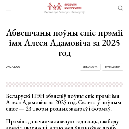
Абвешчаны поўны спіс прэміі
імя Алеся Адамовіча за 2025
год
07.07.2026
ЛІТАРАТУРА
ГРАМАДСТВА
Беларускі ПЭН абвясціў поўны спіс прэміі імя
Алеся Адамовіча за 2025 год. Сёлета ў поўным
спісе — 23 творы розных жанраў і формаў.
Прэмія адзначае чалавечую годнасць, свабоду
думкі і творчасці, а таксама ўшаноўвае асобу