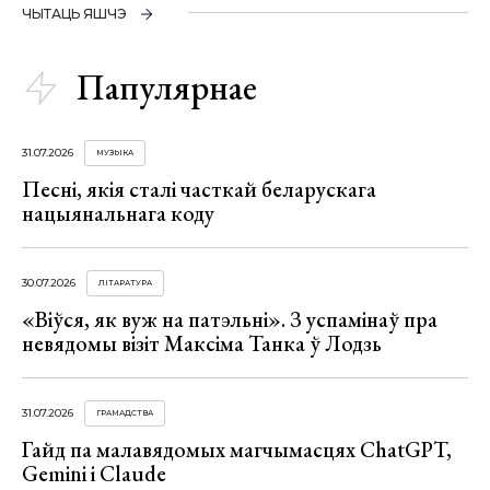
ЧЫТАЦЬ ЯШЧЭ
Папулярнае
31.07.2026
МУЗЫКА
Песні, якія сталі часткай беларускага
нацыянальнага коду
30.07.2026
ЛІТАРАТУРА
«Віўся, як вуж на патэльні». З успамінаў пра
невядомы візіт Максіма Танка ў Лодзь
31.07.2026
ГРАМАДСТВА
Гайд па малавядомых магчымасцях ChatGPT,
Gemini і Claude