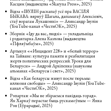
Касцюк (выдавецтва «Skaryna Press», 2025)
Відэа «ІВУЛІН раскапаў усё пра ВАСІЛЯ
БЫКАВА: вярнуў Шагала, дапамагаў Алексіевіч,
стаў ворагам Лукашэнкі» — Аляксандр Івулін
(YouTube-канал «ЧестнОК», 2025)
Зборнік «Іду да вас, людзі» — укладальніца
і рэдактарка Алена Казлова (выдавецтва
«Пфляўмбаўм», 2025)
Артыкул ««Инцидент 228» и «белый террор»
на Тайване: культура памяти и реабилитация
жертв политических репрессий. Уроки для
Беларуси» — Андрэй Архіпенка (навуковы
альманах «Беларусы і свет», 2025)
Відэа «Как беларусы живут после тюрьмы:
иллюзия свободы» — Аляксандр Івулін (YouTube-
канал «ЧестнОК», 2025)
Рэпартаж «Мы не збіраемся пакідаць горад».
Як Харкаў перастае быць рускамоўным — Янка
Рэн (Еўрарадыё, 2025)