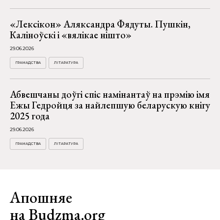
«Лексікон» Аляксандра Фядуты. Пушкін,
Каліноўскі і «вялікае нішто»
29.06.2026
ГРАМАДСТВА
ЛІТАРАТУРА
Абвешчаны доўгі спіс намінантаў на прэмію імя
Ежы Гедройця за найлепшую беларускую кнігу
2025 года
29.06.2026
ГРАМАДСТВА
ЛІТАРАТУРА
Апошняе
на Budzma.org