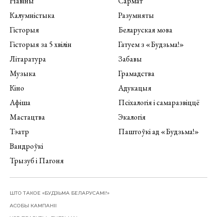
Навіны
Сармат
Калумністыка
Разумняты
Гісторыя
Беларуская мова
Гісторыя за 5 хвілін
Гатуем з «Будзьма!»
Літаратура
Забавы
Музыка
Грамадства
Кіно
Адукацыя
Афіша
Псіхалогія і самаразвіццё
Мастацтва
Экалогія
Тэатр
Паштоўкі ад «Будзьма!»
Вандроўкі
Трызуб і Пагоня
ШТО ТАКОЕ «БУДЗЬМА БЕЛАРУСАМІ!»
АСОБЫ КАМПАНІІ