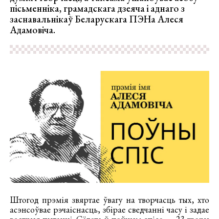
пісьменніка, грамадскага дзеяча і аднаго з
заснавальнікаў Беларускага ПЭНа Алеся
Адамовіча.
Штогод прэмія звяртае ўвагу на творчасць тых, хто
асэнсоўвае рэчаіснасць, збірае сведчанні часу і задае