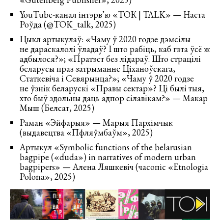
YouTube-канал інтэрв’ю «ТОК | TALK» — Наста
Роўда (@TOK_talk, 2025)
Цыкл артыкулаў: «Чаму ў 2020 годзе дэмсілы
не дараскалолі ўладаў? І што рабіць, каб гэта ўсё ж
адбылося?»; «Пратэст без лідараў. Што страцілі
беларусы праз затрыманне Ціханоўскага,
Статкевіча і Севярынца?»; «Чаму ў 2020 годзе
не ўзнік беларускі «Правы сектар»? Ці былі тыя,
хто быў здольны даць адпор сілавікам?» — Макар
Мыш (Белсат, 2025)
Раман «Эйфарыя» — Марыя Пархімчык
(выдавецтва «Пфляўмбаўм», 2025)
Артыкул «Symbolic functions of the belarusian
bagpipe («duda») in narratives of modern urban
bagpipers» — Алена Ляшкевіч (часопіс «Etnologia
Polona», 2025)