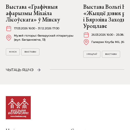
Выстава «Графічныя
Выстава Вольгі На
афарызмы Міхаіла
«Жыццё дзвюх рэк
Лісоўскага» ў Мінску
і Бярэзіна Заходня
Уроцлаве
17.03.2026 16:00 - 31.12.2026 17:00
26.03.2026 16:00 - 25.08.202
Музей гісторыі беларускай літаратуры
(вул. Багдановіча, 13)
Галерэя Клуба MiL (Kościu
МІНСК
ВЫСТАВЫ
УРОЦЛАЎ
ВЫСТАВЫ
ЧЫТАЦЬ ЯШЧЭ