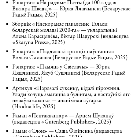
Рэпартаж «На радзіме Паэты (да 100-годдзя
Віктара Шведа)» — Юрка Ляшчынскі (Беларускае
Радыё Рацыя, 2025)
Зборнік «Няскоранае пакаленне. Галасы
беларускай моладзі 2020-га» — укладальнікі
Алена Карасцялёва, Віктар Шадурскі (выдавецтва
«Skaryna Press», 2025)
Рэпартаж «Падляшскі трыпціх паўстання» —
Вольга Сямашка (Беларускае Радыё Рацыя, 2025)
Рэпартаж «Памяць у Свіслачы» — Юрка
Ляшчынскі, Якуб Сушчынскі (Беларускае Радыё
Рацыя, 2025)
Артыкул «Парэзалі сукенку, кідалі пірожныя.
Улады хочуць змагацца з булінгам, а настаўнікі яго
не заўважаюць» — ананімная аўтарка
(Hrodna.life, 2025)
Раман «Пентаквантар» — Арцём Шуканаў
(выдавецтва «Gutenberg Publisher», 2025)
Раман «Слон» — Саша Філіпенка (выдавецтва
«Gutenberg Publisher», 2025)