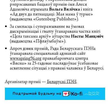
рэпрэсаваных бацькоў прэмію імя Алеся
Адамовіча атрымала
Вольга Вялічка
і кніга
«Ад двух да пятнаццаці: Мая мама ў турме»
(выдавецтва «Gutenberg Publisher»).
За смеласць і суперажыванне ва ўмовах
дыскрымінацыі і гвалту ўганаравана частка кнігі
«Цела таксама архіў» аўтарства
Насты Манцэвіч
(выдавецтва «Пфляўмбаўм»).
Апроч дзвюх прэмій, Рада Беларускага ПЭНа
ўганаравала спецыяльнай адзнакай сайт
www.spring96.org
праваабарончага цэнтра
«Вясна» за 25-гадовае паслядоўнае ўсебаковае
асвятленне сітуацыі з правамі чалавека ў Беларусі.
Арганізатар прэміі —
Беларускі ПЭН
.