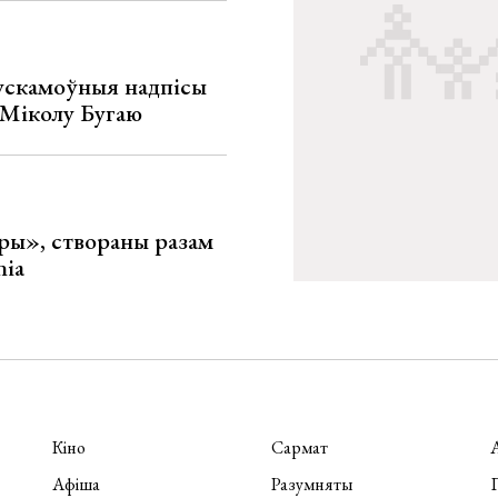
ускамоўныя надпісы
е Міколу Бугаю
ары», створаны разам
nia
Кіно
Сармат
Афіша
Разумняты
П