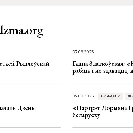
dzma.org
07.08.2026
стасіі Рыдлеўскай
Ганна Златкоўская: «
рабіць і не здавацца,
07.08.2026
ГРАМАДСТВА
ЛІТ
значаць Дзень
«Партрэт Дорыяна Гр
беларуску