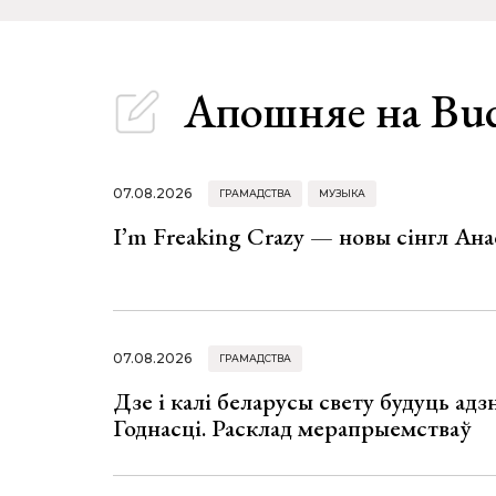
Апошняе
на Bu
07.08.2026
ГРАМАДСТВА
МУЗЫКА
I’m Freaking Crazy — новы сінгл Ана
07.08.2026
ГРАМАДСТВА
Дзе і калі беларусы свету будуць ад
Годнасці. Расклад мерапрыемстваў