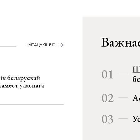
Важнае
ЧЫТАЦЬ ЯШЧЭ
Ш
01
ік беларускай
б
замест уласнага
02
А
03
У