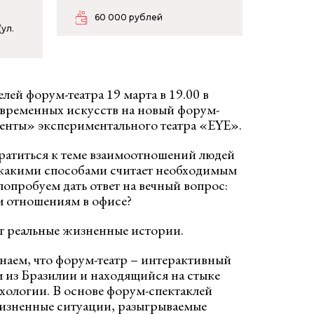
60 000 рублей
ул.
ей форум-театра 19 марта в 19.00 в
временных искусств на новый форум-
енты» экспериментального театра «EYE».
братиться к теме взаимоотношений людей
 и какими способами считает необходимым
попробуем дать ответ на вечный вопрос:
м отношениям в офисе?
ат реальные жизненные истории.
наем, что форум-театр – интерактивный
 из Бразилии и находящийся на стыке
ихологии. В основе форум-спектаклей
жизненные ситуации, разыгрываемые