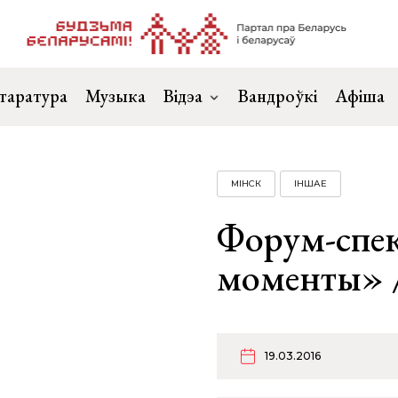
таратура
Музыка
Відэа
Вандроўкі
Афіша
МІНСК
ІНШАЕ
Форум-спек
моменты» 
19.03.2016