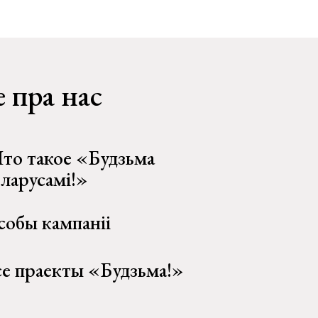
 пра нас
то такое «Будзьма
еларусамі!»
собы кампаніі
се праекты «Будзьма!»