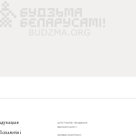
Адукацыя
ШТО ТАКОЕ «БУДЗЬМА
БЕЛАРУСАМІ!»
сіхалогія і
АСОБЫ КАМПАНІІ