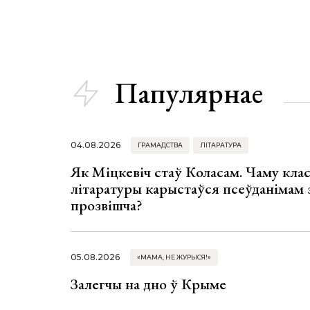
Папулярнае
04.08.2026
ГРАМАДСТВА
ЛІТАРАТУРА
Як Міцкевіч стаў Коласам. Чаму клас
літаратуры карыстаўся псеўданімам 
прозвішча?
05.08.2026
«МАМА, НЕ ЖУРЫСЯ!»
Залегчы на дно ў Крыме