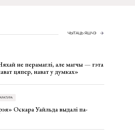
ЧЫТАЦЬ ЯШЧЭ
Няхай не перамаглі, але магчы — гэта
 нават цяпер, нават у думках»
АРАТУРА
эя» Оскара Уайльда выдалі па-