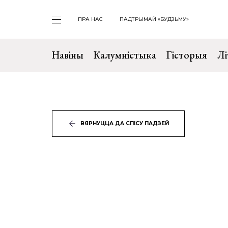
ПРА НАС
ПАДТРЫМАЙ «БУДЗЬМУ»
Навіны
Калумністыка
Гісторыя
Лі
ВЯРНУЦЦА ДА СПІСУ ПАДЗЕЙ