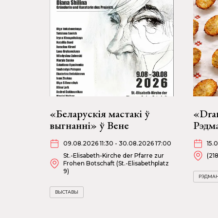
«Беларускія мастакі ў
«Dran
выгнанні» ў Вене
Рэдм
09.08.2026 11:30 - 30.08.2026 17:00
15.
St.-Elisabeth-Kirche der Pfarre zur
(21
Frohen Botschaft (St.-Elisabethplatz
9)
РЭДМА
ВЫСТАВЫ