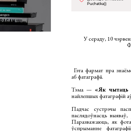
Puchatka))
У сераду, 10 чэрве
Ф
Гэта фармат пра знаём
аб фатаграфіі.
Тэма —
«Як чытаць 
найлепшых фатаграфій а
Падчас сустрэчы пасп
паслядоўнасць выяваў, 
Паразважаюць, як фота
ўспрыманне фатаграф