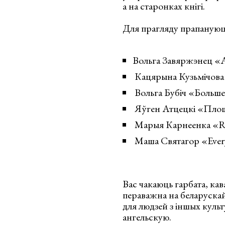
а на старонках кнігі.
Для прагляду прапануюц
Вольга Завяржэнец «A
Кацярына Кузьмічова «
Вольга Бубіч «Больше
Яўген Атцецкі «Пло
Марыя Карнеенка «Ra
Маша Святагор «Ever
Вас чакаюць гарбата, кава
пераважна на беларускай 
для людзей з іншых культ
ангельскую.