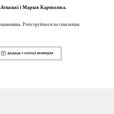
 Атцецкi і Марыя Карнеенка.
заданаціць. Рэгіструйцеся па спасылцы.
ДАДАЦЬ У GOOGLE КАЛЯНДАР