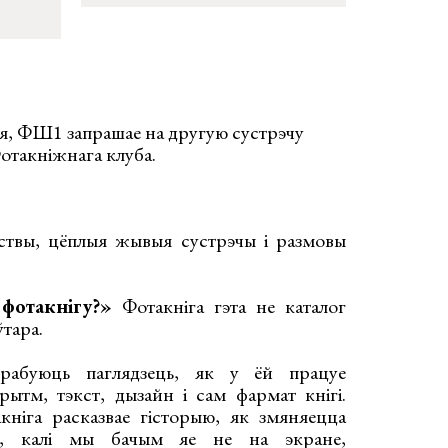
ня, ФШ1 запрашае на другую сустрэчу
отакніжнага клуба.
ствы, цёплыя жывыя сустрэчы і размовы
фотакнігу?»
Фотакніга гэта не каталог
ўтара.
рабуюць паглядзець, як у ёй працуе
рытм, тэкст, дызайн і сам фармат кнігі.
кніга расказвае гісторыю, як змяняецца
іі, калі мы бачым яе не на экране,