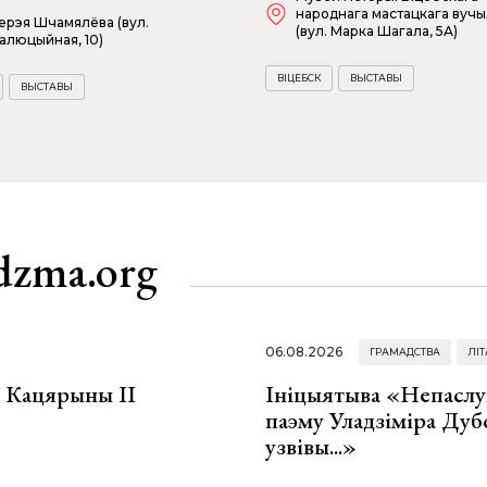
народнага мастацкага вуч
ерэя Шчамялёва (вул.
(вул. Марка Шагала, 5А)
алюцыйная, 10)
ВІЦЕБСК
ВЫСТАВЫ
ВЫСТАВЫ
dzma.org
06.08.2026
ГРАМАДСТВА
ЛІТ
а Кацярыны ІІ
Ініцыятыва «Непаслу
паэму Уладзіміра Дуб
узвівы...»