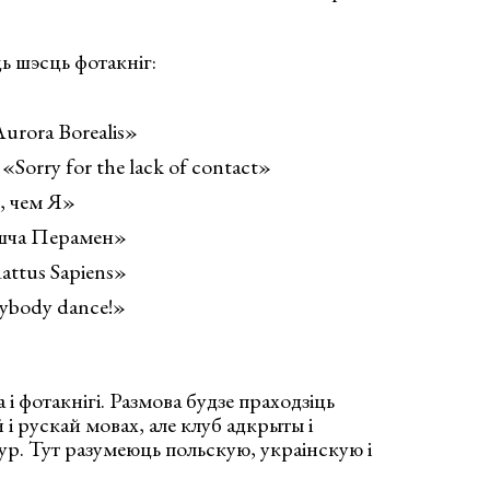
ь шэсць фотакніг:
urora Borealis»
Sorry for the lack of contact»
, чем Я»
шча Перамен»
ttus Sapiens»
ybody dance!»
 і фотакнігі. Размова будзе праходзіць
і рускай мовах, але клуб адкрыты і
ур. Тут разумеюць польскую, украінскую і