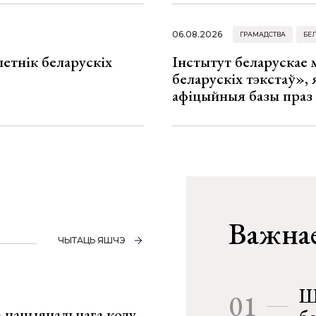
06.08.2026
ГРАМАДСТВА
БЕ
летнік беларускіх
Інстытут беларускае
беларускіх тэкстаў», я
афіцыйныя базы праз
Важнае
ЧЫТАЦЬ ЯШЧЭ
Ш
01
га нацыянальнага коду