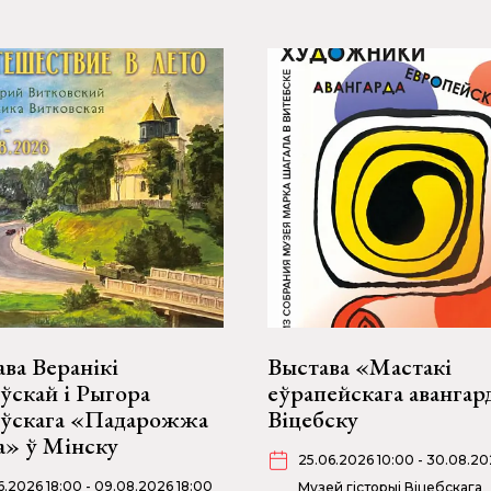
ва Веранікі
Выстава «Мастакі
ўскай і Рыгора
еўрапейскага авангар
оўскага «Падарожжа
Віцебску
а» ў Мінску
25.06.2026 10:00 - 30.08.20
06.2026 18:00 - 09.08.2026 18:00
Музей гісторыі Віцебскага