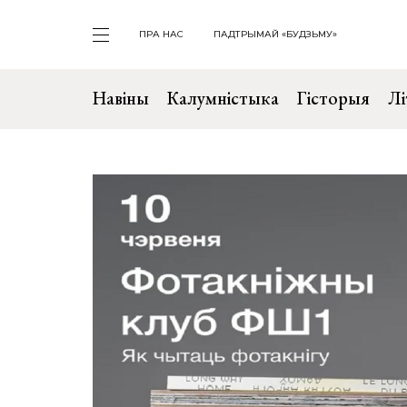
ПРА НАС
ПАДТРЫМАЙ «БУДЗЬМУ»
Навіны
Калумністыка
Гісторыя
Лі