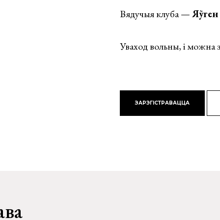
Вядучыя клуба —
Яўген
Уваход вольны, і можна 
ЗАРЭГІСТРАВАЦЦА
ава