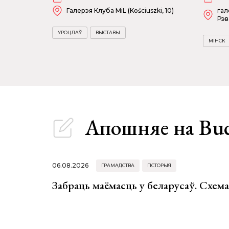
Галерэя Клуба MiL (Kościuszki, 10)
гал
Рэв
УРОЦЛАЎ
ВЫСТАВЫ
МІНСК
Апошняе
на Bu
06.08.2026
ГРАМАДСТВА
ГІСТОРЫЯ
Забраць маёмасць у беларусаў. Схем