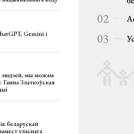
б
02
А
hatGPT, Gemini і
03
У
х людзей, мы можам
»: Ганна Златкоўская
цыі
ік беларускай
замест уласнага