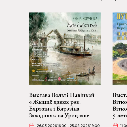
Выстава Вольгі Навіцкай
Выста
«Жыццё дзвюх рэк.
Вітко
Бярэзіна і Бярэзіна
Вітк
Заходняя» ва Уроцлаве
ў лет
26.03.2026 16:00 - 25.08.2026 19:00
11.