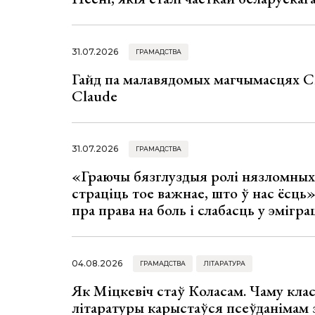
31.07.2026
ГРАМАДСТВА
Гайд па малавядомых магчымасцях C
Claude
31.07.2026
ГРАМАДСТВА
«Граючы бязглуздыя ролі нязломны
страціць тое важнае, што ў нас ёсць
пра права на боль і слабасць у эмігра
04.08.2026
ГРАМАДСТВА
ЛІТАРАТУРА
Як Міцкевіч стаў Коласам. Чаму клас
літаратуры карыстаўся псеўданімам 