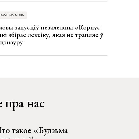
ЛАРУСКАЯ МОВА
 мовы запусціў незалежны «Корпус
кі збірае лексіку, якая не трапляе ў
 цэнзуру
 пра нас
то такое «Будзьма