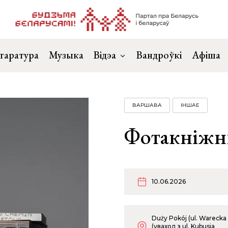
таратура
Музыка
Відэа
Вандроўкі
Афіша
ВАРШАВА
ІНШАЕ
Фотакніжны
10.06.2026
Duży Pokój (ul. Warecka
(уваход з ul. Kubusia