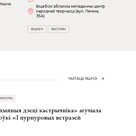
ылішча
Віцебскі абласны метадычны цэнтр
народнай творчасці (вул. Леніна,
35А)
ВІЦЕБСК
ВЫСТАВЫ
ЧЫТАЦЬ ЯШЧЭ
АРАТУРА
хмяныя дзеці кастрычніка» агучыла
оўкі «І пурпуровых ветразей