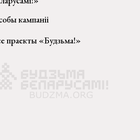
еларусамі!»
собы кампаніі
се праекты «Будзьма!»