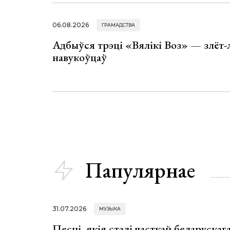
06.08.2026
ГРАМАДСТВА
Адбыўся трэці «Вялікі Воз» — злёт-
навукоўцаў
Папулярнае
31.07.2026
МУЗЫКА
Песні, якія сталі часткай беларуска