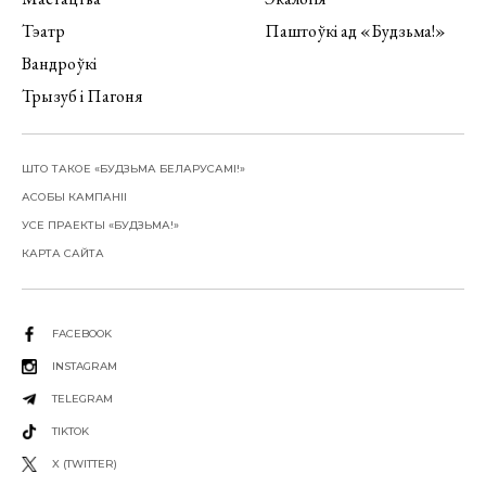
Тэатр
Паштоўкі ад «Будзьма!»
Вандроўкі
Трызуб і Пагоня
ШТО ТАКОЕ «БУДЗЬМА БЕЛАРУСАМІ!»
АСОБЫ КАМПАНІІ
УСЕ ПРАЕКТЫ «БУДЗЬМА!»
КАРТА САЙТА
FACEBOOK
INSTAGRAM
TELEGRAM
TIKTOK
X (TWITTER)