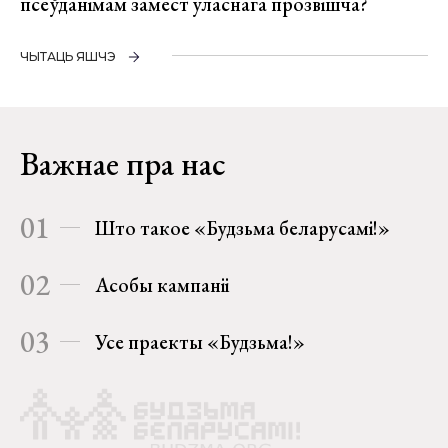
псеўданімам замест уласнага прозвішча?
ЧЫТАЦЬ ЯШЧЭ
Важнае пра нас
01
Што такое «Будзьма беларусамі!»
02
Асобы кампаніі
03
Усе праекты «Будзьма!»