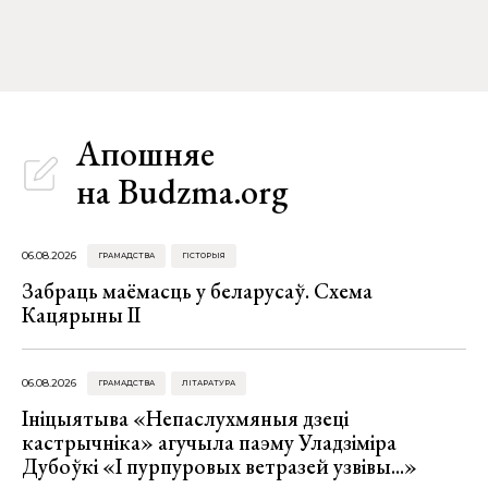
Апошняе
на Budzma.org
06.08.2026
ГРАМАДСТВА
ГІСТОРЫЯ
Забраць маёмасць у беларусаў. Схема
Кацярыны ІІ
06.08.2026
ГРАМАДСТВА
ЛІТАРАТУРА
Ініцыятыва «Непаслухмяныя дзеці
кастрычніка» агучыла паэму Уладзіміра
Дубоўкі «І пурпуровых ветразей узвівы...»