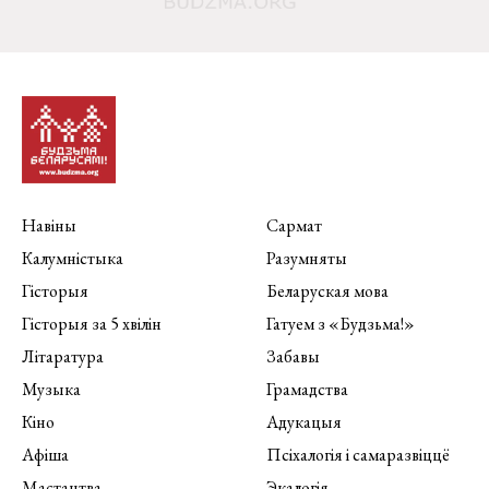
Навіны
Сармат
Калумністыка
Разумняты
Гісторыя
Беларуская мова
Гісторыя за 5 хвілін
Гатуем з «Будзьма!»
Літаратура
Забавы
Музыка
Грамадства
Кіно
Адукацыя
Афіша
Псіхалогія і самаразвіццё
Мастацтва
Экалогія