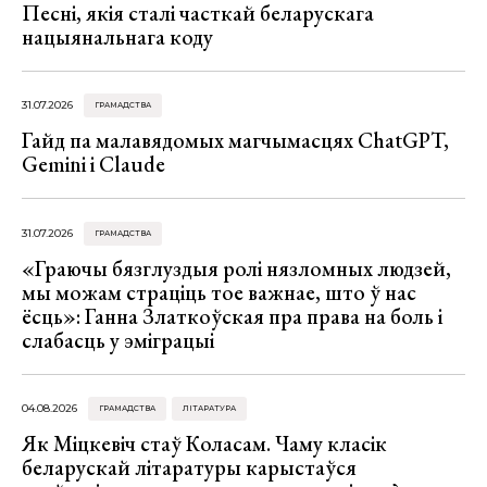
Песні, якія сталі часткай беларускага
нацыянальнага коду
31.07.2026
ГРАМАДСТВА
Гайд па малавядомых магчымасцях ChatGPT,
Gemini і Claude
31.07.2026
ГРАМАДСТВА
«Граючы бязглуздыя ролі нязломных людзей,
мы можам страціць тое важнае, што ў нас
ёсць»: Ганна Златкоўская пра права на боль і
слабасць у эміграцыі
04.08.2026
ГРАМАДСТВА
ЛІТАРАТУРА
Як Міцкевіч стаў Коласам. Чаму класік
беларускай літаратуры карыстаўся