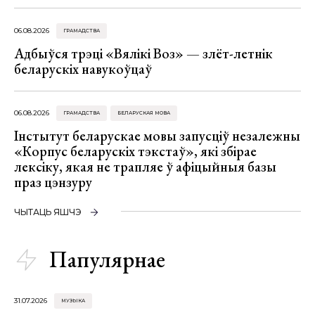
06.08.2026
ГРАМАДСТВА
Адбыўся трэці «Вялікі Воз» — злёт-летнік
беларускіх навукоўцаў
06.08.2026
ГРАМАДСТВА
БЕЛАРУСКАЯ МОВА
Інстытут беларускае мовы запусціў незалежны
«Корпус беларускіх тэкстаў», які збірае
лексіку, якая не трапляе ў афіцыйныя базы
праз цэнзуру
ЧЫТАЦЬ ЯШЧЭ
Папулярнае
31.07.2026
МУЗЫКА