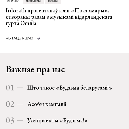
03.08.2026
ГРАМАДСТВА
МУЗЫКА
Irdorath прэзентаваў кліп «Праз хмары»,
створаны разам з музыкамі нідэрландскага
гурта Omnia
ЧЫТАЦЬ ЯШЧЭ
Важнае пра нас
01
Што такое «Будзьма беларусамі!»
02
Асобы кампаніі
03
Усе праекты «Будзьма!»