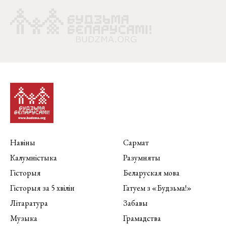
Навіны
Сармат
Калумністыка
Разумняты
Гісторыя
Беларуская мова
Гісторыя за 5 хвілін
Гатуем з «Будзьма!»
Літаратура
Забавы
Музыка
Грамадства