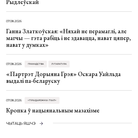
Рыдлеўскай
07.08.2026
Ганна Златкоўская: «Няхай не перамаглі, але
магчы — гэта рабіць і не здавацца, нават цяпер,
нават у думках»
07.08.2026
ГРАМАДСТВА
ЛІТАРАТУРА
«Партрэт Дорыяна Грэя» Оскара Уайльда
выдалі па-беларуску
07.08.2026
«ПРЫДАРОЖНЫ ПЫЛ»
Кропка ў нацыянальным мазахізме
ЧЫТАЦЬ ЯШЧЭ