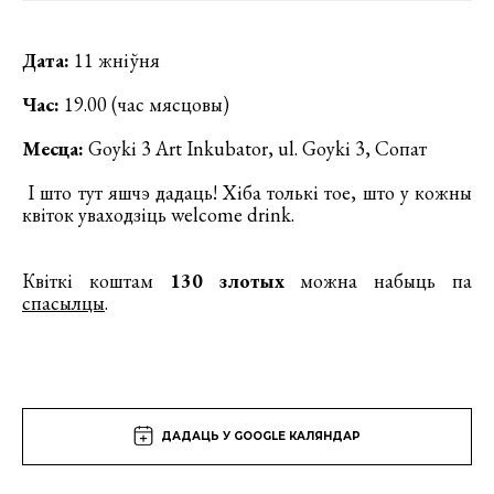
Дата:
11 жніўня
Час:
19.00 (час мясцовы)
Месца:
Goyki 3 Art Inkubator, ul. Goyki 3, Сопат
І што тут яшчэ дадаць! Хіба толькі тое, што у кожны
квіток уваходзіць welcome drink.
Квіткі коштам
130 злотых
можна набыць па
спасылцы
.
ДАДАЦЬ У GOOGLE КАЛЯНДАР