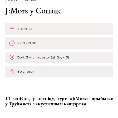
ГДАНЬСК
КАНЦЭРТЫ
J:Mors у Сопаце
11.07.2023
19:00 - 21:00
Goyki 3 Art Inkubator (ul. Goyki 3)
130 злотых
11 жніўня, у пятніцу,
гурт «J:Mors» прыбывае
ў Труймяста з акустычным канцэртам!