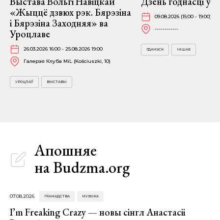
Выстава Вольгі Навіцкай
Дзень годнасці ў Г
«Жыццё дзвюх рэк. Бярэзіна
09.08.2026 (15:00 - 19:00)
і Бярэзіна Заходняя» ва
------------
Уроцлаве
26.03.2026 16:00 - 25.08.2026 19:00
ГДАНЬСК
ІНШАЕ
Галерэя Клуба MiL (Kościuszki, 10)
УРОЦЛАЎ
ВЫСТАВЫ
Апошняе
на Budzma.org
07.08.2026
ГРАМАДСТВА
МУЗЫКА
I’m Freaking Crazy — новы сінгл Анастасіі