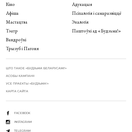
Кіно
Адукацыя
Афіша
Псіхалогія і самаразвіццё
Мастацтва
Экалогія
Тэатр
Паштоўкі ад «Будзьма!»
Вандроўкі
Трызуб і Пагоня
ШТО ТАКОЕ «БУДЗЬМА БЕЛАРУСАМІ!»
АСОБЫ КАМПАНІІ
УСЕ ПРАЕКТЫ «БУДЗЬМА!»
КАРТА САЙТА
FACEBOOK
INSTAGRAM
TELEGRAM