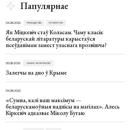
Папулярнае
04.08.2026
ГРАМАДСТВА
ЛІТАРАТУРА
Як Міцкевіч стаў Коласам. Чаму класік
беларускай літаратуры карыстаўся
псеўданімам замест уласнага прозвішча?
05.08.2026
«МАМА, НЕ ЖУРЫСЯ!»
Залегчы на дно ў Крыме
04.08.2026
«Сумна, калі наш максімум —
беларускамоўныя надпісы на магілах». Алесь
Кіркевіч адказвае Міколу Бугаю