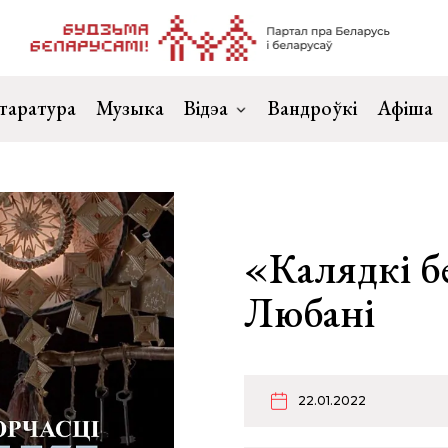
таратура
Музыка
Відэа
Вандроўкі
Афіша
«Калядкі бе
Любані
22.01.2022