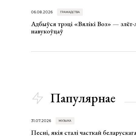
06.08.2026
ГРАМАДСТВА
Адбыўся трэці «Вялікі Воз» — злёт-
навукоўцаў
Папулярнае
31.07.2026
МУЗЫКА
Песні, якія сталі часткай беларуска