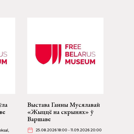
ўла
Выстава Ганны Мусялавай
ве
«Жыццё на скрынях» ў
Варшаве
25.08.2026 18:00 - 11.09.2026 20:00
ksal,