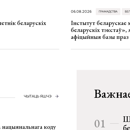
06.08.2026
ГРАМАДСТВА
БЕ
летнік беларускіх
Інстытут беларускае
беларускіх тэкстаў», я
афіцыйныя базы праз
Важнае
ЧЫТАЦЬ ЯШЧЭ
Ш
01
га нацыянальнага коду
б