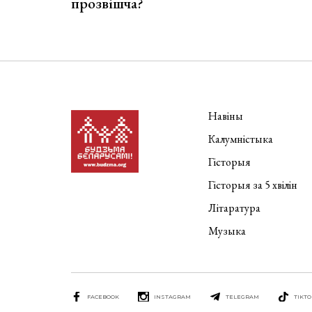
прозвішча?
Навіны
Калумністыка
Гісторыя
Гісторыя за 5 хвілін
Літаратура
Музыка
FACEBOOK
INSTAGRAM
TELEGRAM
TIKTO