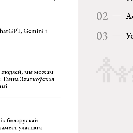
02
А
hatGPT, Gemini і
03
У
х людзей, мы можам
»: Ганна Златкоўская
цыі
ік беларускай
замест уласнага