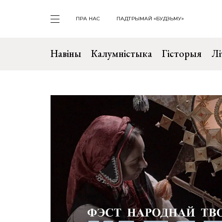
ПРА НАС
ПАДТРЫМАЙ «БУДЗЬМУ»
Навіны
Калумністыка
Гісторыя
Лі