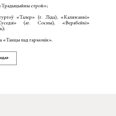
 «Традыцыйны строй»;
уртоў «Талер» (г. Ліда), «Каляжанкі»
Суседзі» (аг. Сосны), «Верабейкі»
ь);
а «Танцы пад гармонік».
ЯНДАР