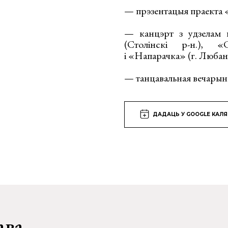
— прэзентацыя праекта
— канцэрт з удзелам г
(Столінскі р-н.), «
і «Напарачка» (г. Любан
— танцавальная вечарын
ДАДАЦЬ У GOOGLE КАЛ
ава