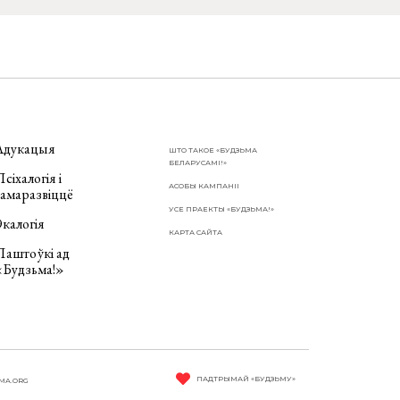
Адукацыя
ШТО ТАКОЕ «БУДЗЬМА
БЕЛАРУСАМІ!»
сіхалогія і
АСОБЫ КАМПАНІІ
самаразвіццё
УСЕ ПРАЕКТЫ «БУДЗЬМА!»
калогія
КАРТА САЙТА
Паштоўкі ад
«Будзьма!»
ПАДТРЫМАЙ «БУДЗЬМУ»
MA.ORG