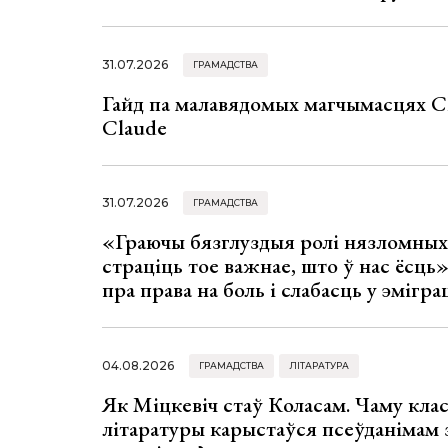
31.07.2026
ГРАМАДСТВА
Гайд па малавядомых магчымасцях C
Claude
31.07.2026
ГРАМАДСТВА
«Граючы бязглуздыя ролі нязломны
страціць тое важнае, што ў нас ёсць
пра права на боль і слабасць у эмігра
04.08.2026
ГРАМАДСТВА
ЛІТАРАТУРА
Як Міцкевіч стаў Коласам. Чаму клас
літаратуры карыстаўся псеўданімам 