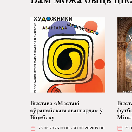
Выстава «Мастакі
Выст
еўрапейскага авангарда» ў
футбо
Віцебску
Мінск
25.06.2026 10:00 - 30.08.2026 17:00
15.