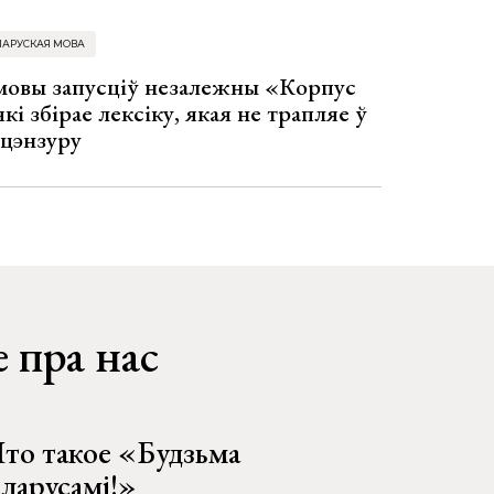
ЛАРУСКАЯ МОВА
 мовы запусціў незалежны «Корпус
кі збірае лексіку, якая не трапляе ў
 цэнзуру
 пра нас
то такое «Будзьма
еларусамі!»