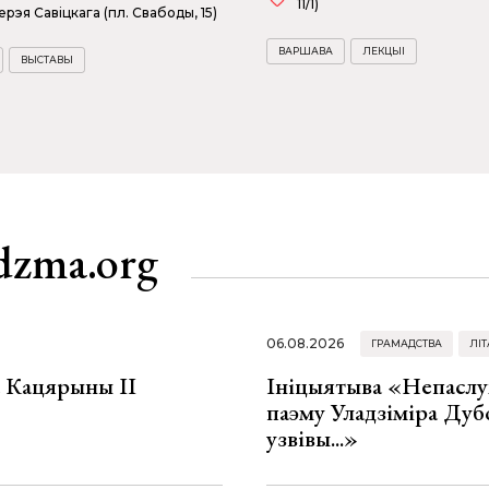
11/1)
ерэя Савіцкага (пл. Свабоды, 15)
ВАРШАВА
ЛЕКЦЫІ
ВЫСТАВЫ
dzma.org
06.08.2026
ГРАМАДСТВА
ЛІТ
а Кацярыны ІІ
Ініцыятыва «Непаслу
паэму Уладзіміра Дуб
узвівы...»