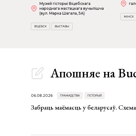
Музей гісторыі Віцебскага
гал
народнага мастацкага вучылішча
(вул. Марка Шагала, 5А)
МІНСК
ВІЦЕБСК
ВЫСТАВЫ
Апошняе
на Bu
06.08.2026
ГРАМАДСТВА
ГІСТОРЫЯ
Забраць маёмасць у беларусаў. Схем