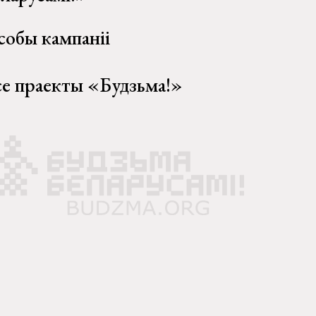
собы кампаніі
се праекты «Будзьма!»