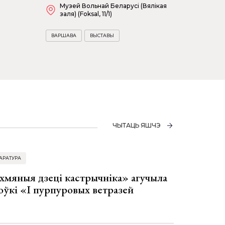
Музей Вольнай Беларусі (Вялікая
заля) (Foksal, 11/1)
ВАРШАВА
ВЫСТАВЫ
ЧЫТАЦЬ ЯШЧЭ
АРАТУРА
хмяныя дзеці кастрычніка» агучыла
оўкі «І пурпуровых ветразей