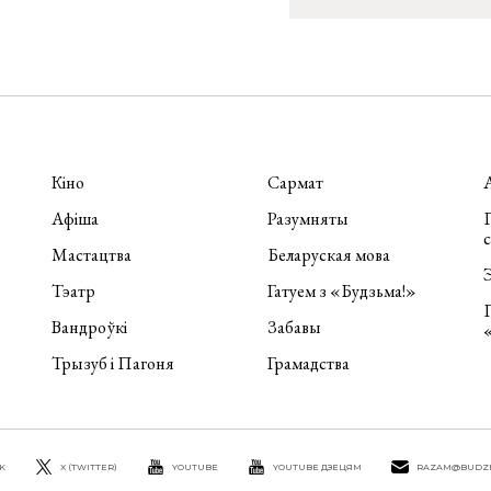
Кіно
Сармат
Афіша
Разумняты
П
Мастацтва
Беларуская мова
Э
Тэатр
Гатуем з «Будзьма!»
Вандроўкі
Забавы
Трызуб і Пагоня
Грамадства
K
X (TWITTER)
YOUTUBE
YOUTUBE ДЗЕЦЯМ
RAZAM@BUDZ