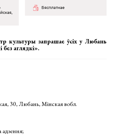
р
Бясплатнае
йская,
тр культуры запрашае ўсіх у Любань
 без аглядкі».
ая, 30, Любань, Мінская вобл.
 адзення;