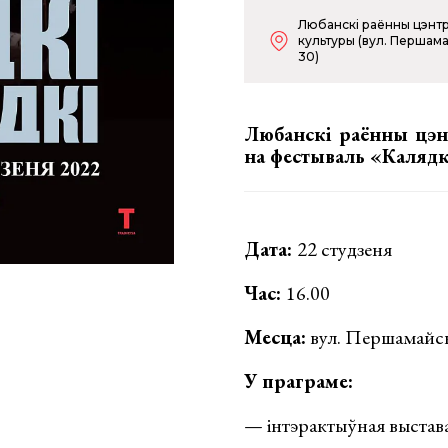
Любанскі раённы цэнт
культуры (вул. Першама
30)
Любанскі раённы цэн
на фестываль «Калядкі
Дата:
22 студзеня
Час:
16.00
Месца:
вул. Першамайск
У праграме:
— інтэрактыўная выстава