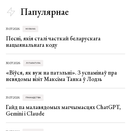
Папулярнае
31.07.2026
МУЗЫКА
Песні, якія сталі часткай беларускага
нацыянальнага коду
30.07.2026
ЛІТАРАТУРА
«Віўся, як вуж на патэльні». З успамінаў пра
невядомы візіт Максіма Танка ў Лодзь
31.07.2026
ГРАМАДСТВА
Гайд па малавядомых магчымасцях ChatGPT,
Gemini і Claude