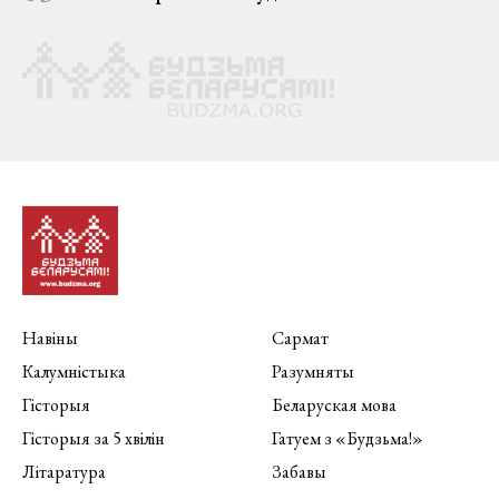
Навіны
Сармат
Калумністыка
Разумняты
Гісторыя
Беларуская мова
Гісторыя за 5 хвілін
Гатуем з «Будзьма!»
Літаратура
Забавы