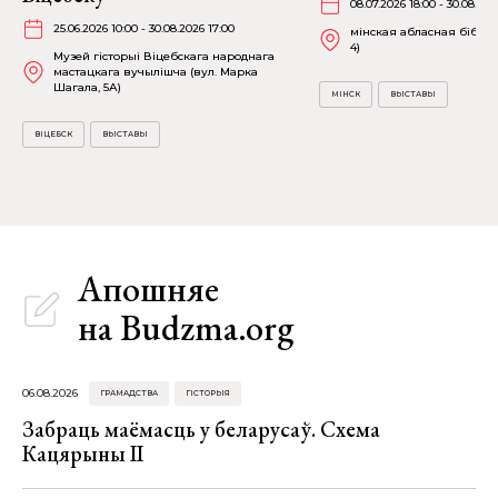
08.07.2026 18:00 - 30.08.202
25.06.2026 10:00 - 30.08.2026 17:00
мінская абласная бібліят
4)
Музей гісторыі Віцебскага народнага
мастацкага вучылішча (вул. Марка
Шагала, 5А)
МІНСК
ВЫСТАВЫ
ВІЦЕБСК
ВЫСТАВЫ
Апошняе
на Budzma.org
06.08.2026
ГРАМАДСТВА
ГІСТОРЫЯ
Забраць маёмасць у беларусаў. Схема
Кацярыны ІІ