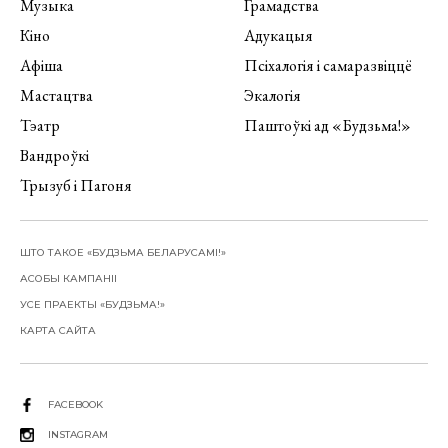
Музыка
Грамадства
Кіно
Адукацыя
Афіша
Псіхалогія і самаразвіццё
Мастацтва
Экалогія
Тэатр
Паштоўкі ад «Будзьма!»
Вандроўкі
Трызуб і Пагоня
ШТО ТАКОЕ «БУДЗЬМА БЕЛАРУСАМІ!»
АСОБЫ КАМПАНІІ
УСЕ ПРАЕКТЫ «БУДЗЬМА!»
КАРТА САЙТА
FACEBOOK
INSTAGRAM