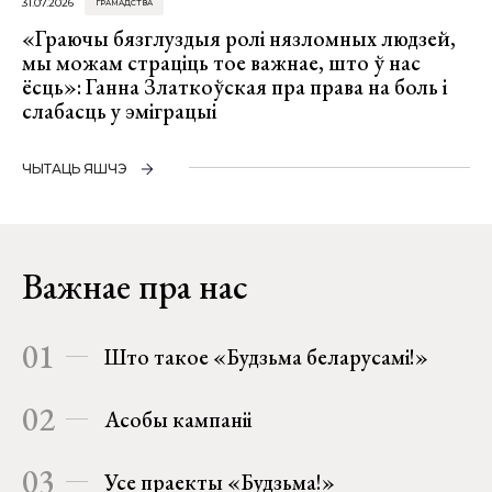
31.07.2026
ГРАМАДСТВА
«Граючы бязглуздыя ролі нязломных людзей,
мы можам страціць тое важнае, што ў нас
ёсць»: Ганна Златкоўская пра права на боль і
слабасць у эміграцыі
ЧЫТАЦЬ ЯШЧЭ
Важнае пра нас
01
Што такое «Будзьма беларусамі!»
02
Асобы кампаніі
03
Усе праекты «Будзьма!»