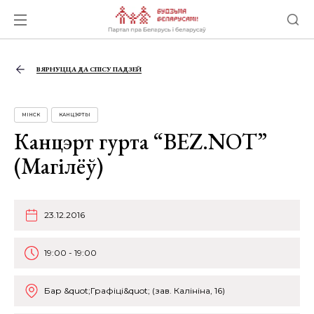
ВЯРНУЦЦА ДА СПІСУ ПАДЗЕЙ
МІНСК
КАНЦЭРТЫ
Канцэрт гурта “BEZ.NOT”
(Магілёў)
23.12.2016
19:00 - 19:00
Бар &quot;Графіці&quot; (зав. Калініна, 16)