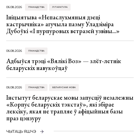
06.08.2026
ГРАМАДСТВА
ЛІТАРАТУРА
Ініцыятыва «Непаслухмяныя дзеці
кастрычніка» агучыла паэму Уладзіміра
Дубоўкі «І пурпуровых ветразей узвівы...»
06.08.2026
ГРАМАДСТВА
Адбыўся трэці «Вялікі Воз» — злёт-летнік
беларускіх навукоўцаў
06.08.2026
ГРАМАДСТВА
БЕЛАРУСКАЯ МОВА
Інстытут беларускае мовы запусціў незалежны
«Корпус беларускіх тэкстаў», які збірае
лексіку, якая не трапляе ў афіцыйныя базы
праз цэнзуру
ЧЫТАЦЬ ЯШЧЭ