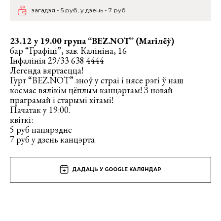
загадзя - 5 руб, у дзень - 7 руб
23.12 у 19.00 група “BEZ.NOT” (Магілёў)
бар “Графіці”, зав. Калініна, 16
Інфалінія 29/33 638 4444
Легенда вяртаецца!
Гурт “BEZ.NOT” зноў у страі і нясе рэгі ў наш
космас вялікім цёплым канцэртам! З новай
праграмай і старымі хітамі!
Пачатак у 19:00.
квіткі:
5 руб папярэдне
7 руб у дзень канцэрта
ДАДАЦЬ У GOOGLE КАЛЯНДАР