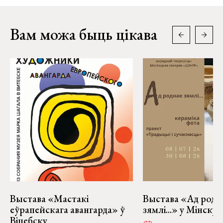
Вам можа быць цікава
Выстава «Мастакі
Выстава «Ад родн
еўрапейскага авангарда» ў
зямлі...» у Мінску
Віцебску