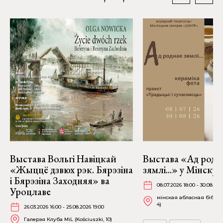
Выстава Вольгі Навіцкай
Выстава «Ад родн
«Жыццё дзвюх рэк. Бярэзіна
зямлі...» у Мінску
і Бярэзіна Заходняя» ва
08.07.2026 18:00 - 30.08.202
Уроцлаве
мінская абласная бібліят
4)
26.03.2026 16:00 - 25.08.2026 19:00
Галерэя Клуба MiL (Kościuszki, 10)