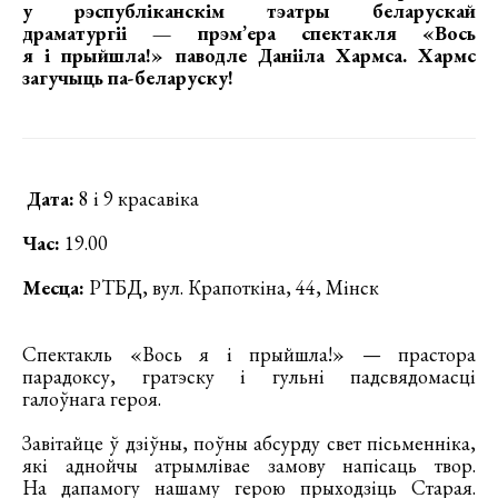
у рэспубліканскім тэатры беларускай
драматургіі —
прэм’ера спектакля «Вось
я і прыйшла!» паводле Данііла Хармса.
Хармс
загучыць па-беларуску!
Дата:
8 і 9 красавіка
Час:
19.00
Месца:
РТБД, вул. Крапоткіна, 44, Мінск
Спектакль «Вось я і прыйшла!» — прастора
парадоксу, гратэску і гульні падсвядомасці
галоўнага героя.
Завітайце ў дзіўны, поўны абсурду свет пісьменніка,
які аднойчы атрымлівае замову напісаць твор.
На дапамогу нашаму герою прыходзіць Старая.