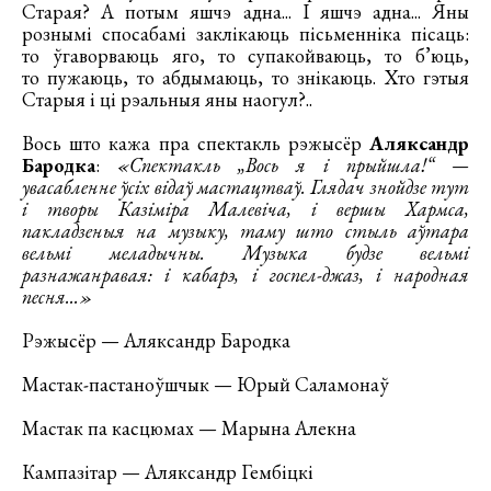
Старая? А потым яшчэ адна... І яшчэ адна... Яны
рознымі спосабамі заклікаюць пісьменніка пісаць:
то ўгаворваюць яго, то супакойваюць, то б’юць,
то пужаюць, то абдымаюць, то знікаюць. Хто гэтыя
Старыя і ці рэальныя яны наогул?..
Вось што кажа пра спектакль рэжысёр
Аляксандр
Бародка
:
«Спектакль „Вось я і прыйшла!“ —
увасабленне ўсіх відаў мастацтваў. Глядач знойдзе тут
і творы Казіміра Малевіча, і вершы Хармса,
пакладзеныя на музыку, таму што стыль аўтара
вельмі меладычны. Музыка будзе вельмі
разнажанравая: і кабарэ, і госпел-джаз, і народная
песня...»
Рэжысёр — Аляксандр Бародка
Мастак-пастаноўшчык — Юрый Саламонаў
Мастак па касцюмах — Марына Алекна
Кампазітар — Аляксандр Гембіцкі