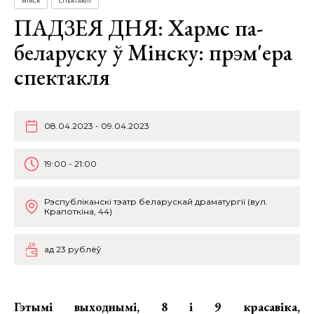
МІНСК
СПЕКТАКЛІ
ПАДЗЕЯ ДНЯ: Хармс па-
беларуску ў Мінску: прэм'ера
спектакля
08.04.2023 - 09.04.2023
19:00 - 21:00
Рэспубліканскі тэатр беларускай драматургіі (вул.
Крапоткіна, 44)
ад 23 рублёў
Гэтымі выходнымі, 8 і 9 красавіка,