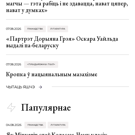
магчы — гэта рабіць і не здавацца, нават цяпер,
нават у думках»
07.08.2026
ГРАМАДСТВА
ЛІТАРАТУРА
«Партрэт Дорыяна Грэя» Оскара Уайльда
выдалі па-беларуску
07.08.2026
«ПРЫДАРОЖНЫ ПЫЛ»
Кропка ў нацыянальным мазахізме
ЧЫТАЦЬ ЯШЧЭ
Папулярнае
04.08.2026
ГРАМАДСТВА
ЛІТАРАТУРА
Як Міцкевіч стаў Коласам. Чаму класік