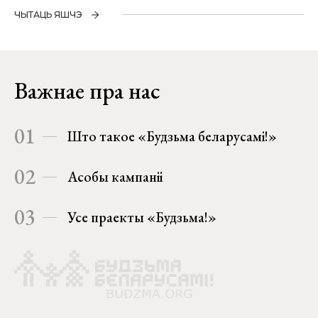
ЧЫТАЦЬ ЯШЧЭ
Важнае пра нас
01
Што такое «Будзьма беларусамі!»
02
Асобы кампаніі
03
Усе праекты «Будзьма!»