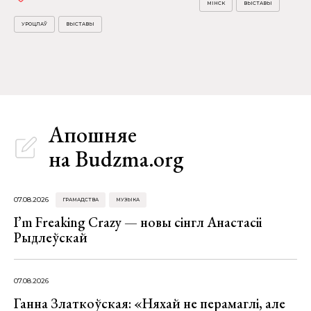
МІНСК
ВЫСТАВЫ
УРОЦЛАЎ
ВЫСТАВЫ
Апошняе
на Budzma.org
07.08.2026
ГРАМАДСТВА
МУЗЫКА
I’m Freaking Crazy — новы сінгл Анастасіі
Рыдлеўскай
07.08.2026
Ганна Златкоўская: «Няхай не перамаглі, але