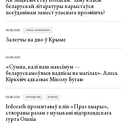
беларускай літаратуры карыстаўся
псеўданімам замест уласнага прозвішча?
05.08.2026
«МАМА, НЕ ЖУРЫСЯ!»
Залегчы на дно ў Крыме
04.08.2026
«Сумна, калі наш максімум —
беларускамоўныя надпісы на магілах». Алесь
Кіркевіч адказвае Міколу Бугаю
03.08.2026
ГРАМАДСТВА
МУЗЫКА
Irdorath прэзентаваў кліп «Праз хмары»,
створаны разам з музыкамі нідэрландскага
гурта Omnia