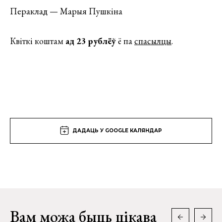
Пераклад — Марыя Пушкіна
Квіткі коштам
ад 23 рублёў
ё па
спасылцы
.
ДАДАЦЬ У GOOGLE КАЛЯНДАР
Вам можа быць цікава