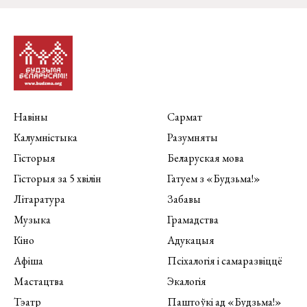
Навіны
Сармат
Калумністыка
Разумняты
Гісторыя
Беларуская мова
Гісторыя за 5 хвілін
Гатуем з «Будзьма!»
Літаратура
Забавы
Музыка
Грамадства
Кіно
Адукацыя
Афіша
Псіхалогія і самаразвіццё
Мастацтва
Экалогія
Тэатр
Паштоўкі ад «Будзьма!»