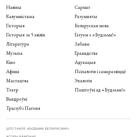
Навіны
Сармат
Калумністыка
Разумняты
Гісторыя
Беларуская мова
Гісторыя за 5 хвілін
Гатуем з «Будзьма!»
Літаратура
Забавы
Музыка
Грамадства
Кіно
Адукацыя
Афіша
Псіхалогія і самаразвіццё
Мастацтва
Экалогія
Тэатр
Паштоўкі ад «Будзьма!»
Вандроўкі
Трызуб і Пагоня
ШТО ТАКОЕ «БУДЗЬМА БЕЛАРУСАМІ!»
АСОБЫ КАМПАНІІ