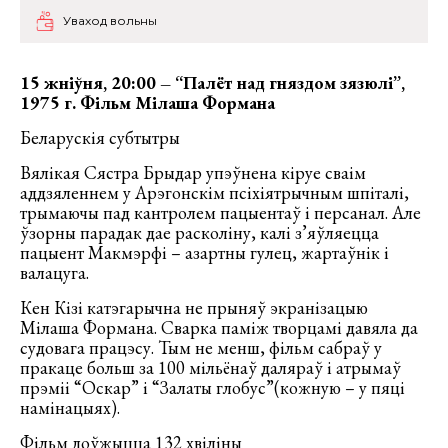
Уваход вольны
15 жніўня, 20:00 – “Палёт над гняздом зязюлі”,
1975 г. Фільм Мілаша Формана
Беларускія субтытры
Вялікая Сястра Брыдар упэўнена кіруе сваім
аддзяленнем у Арэгонскім псіхіятрычным шпіталі,
трымаючы пад кантролем пацыентаў і персанал. Але
ўзорны парадак дае расколіну, калі з’яўляецца
пацыент Макмэрфі – азартны гулец, жартаўнік і
валацуга.
Кен Кізі катэгарычна не прыняў экранізацыю
Мілаша Формана. Сварка паміж творцамі давяла да
судовага працэсу. Тым не менш, фільм сабраў у
пракаце больш за 100 мільёнаў даляраў і атрымаў
прэміі “Оскар” і “Залаты глобус”(кожную – у пяці
намінацыях).
Фільм доўжыцца 132 хвіліны