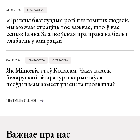
31.07.2026
ГРАМАДСТВА
«Граючы бязглуздыя ролі нязломных людзей,
мы можам страціць тое важнае, што ў нас
ёсць»: Ганна Златкоўская пра права на боль і
слабасць у эміграцыі
04.08.2026
ГРАМАДСТВА
ЛІТАРАТУРА
Як Міцкевіч стаў Коласам. Чаму класік
беларускай літаратуры карыстаўся
псеўданімам замест уласнага прозвішча?
ЧЫТАЦЬ ЯШЧЭ
Важнае пра нас