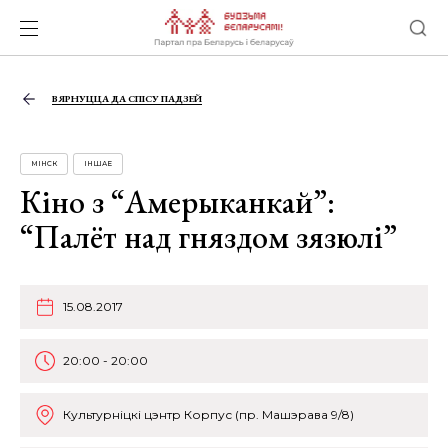
ВЯРНУЦЦА ДА СПІСУ ПАДЗЕЙ
МІНСК
ІНШАЕ
Кіно з “Амерыканкай”:
“Палёт над гняздом зязюлі”
15.08.2017
20:00 - 20:00
Культурніцкі цэнтр Корпус (пр. Машэрава 9/8)