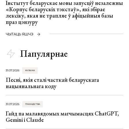
Інстытут беларускае мовы запусціў незалежны
«Корпус беларускіх тэкстаў», які збірае
лексіку, якая не трапляе ў афіцыйныя базы
праз цэнзуру
ЧЫТАЦЬ ЯШЧЭ
Папулярнае
31.07.2026
МУЗЫКА
Песні, якія сталі часткай беларускага
нацыянальнага коду
31.07.2026
ГРАМАДСТВА
Гайд па малавядомых магчымасцях ChatGPT,
Gemini і Claude