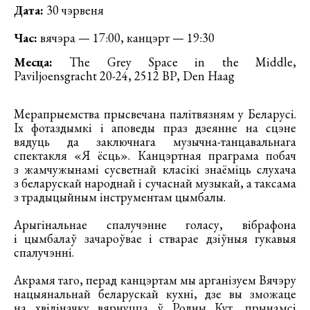
Дата:
30 чэрвеня
Час:
вячэра — 17:00, канцэрт — 19:30
Месца:
The Grey Space in the Middle,
Paviljoensgracht 20-24, 2512 BP, Den Haag
Мерапрыемства прысвечана палітвязням у Беларусі.
Іх фотаздымкі і аповеды праз дзеянне на сцэне
вядуць да заключнага музычна-танцавальнага
спектакля «Я ёсць». Канцэртная праграма побач
з жамчужынамі сусветнай класікі знаёміць слухача
з беларускай народнай і сучаснай музыкай, а таксама
з традыцыйным інструментам цымбалы.
Арыгінальнае спалучэнне голасу, вібрафона
і цымбалаў зачароўвае і стварае дзіўныя гукавыя
спалучэнні.
Акрамя таго, перад канцэртам мы арганізуем Вячэру
нацыянальнай беларускай кухні, дзе вы зможаце
на хвіліначку вярнуцца ў Родны Кут, прынамсі