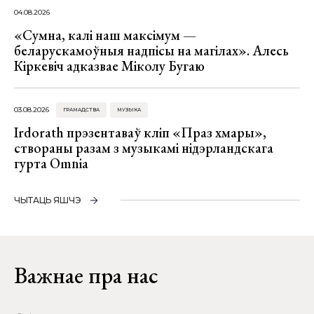
04.08.2026
«Сумна, калі наш максімум —
беларускамоўныя надпісы на магілах». Алесь
Кіркевіч адказвае Міколу Бугаю
03.08.2026
ГРАМАДСТВА
МУЗЫКА
Irdorath прэзентаваў кліп «Праз хмары»,
створаны разам з музыкамі нідэрландскага
гурта Omnia
ЧЫТАЦЬ ЯШЧЭ
Важнае пра нас