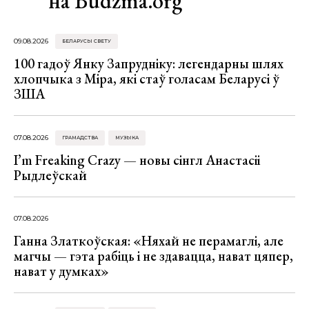
на Budzma.org
09.08.2026
БЕЛАРУСЫ СВЕТУ
100 гадоў Янку Запрудніку: легендарны шлях
хлопчыка з Міра, які стаў голасам Беларусі ў
ЗША
07.08.2026
ГРАМАДСТВА
МУЗЫКА
I’m Freaking Crazy — новы сінгл Анастасіі
Рыдлеўскай
07.08.2026
Ганна Златкоўская: «Няхай не перамаглі, але
магчы — гэта рабіць і не здавацца, нават цяпер,
нават у думках»