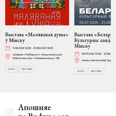
Выстава «Маляваная душа»
Выстава «Беларус
ў Мінску
Культурны ландш
Мінску
11.06.2026 16:00 - 31.08.2026 18:00
09.07.2026 10:00 - 25.08.202
галерэя «Лабірынт», Нацыянальная
бібліятэка (пр-т Незалежнасці, 116)
палац мастацтваў (вул. К
МІНСК
ВЫСТАВЫ
МІНСК
ВЫСТАВЫ
Апошняе