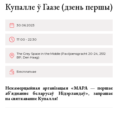
Купалле ў Гаазе (дзень першы)
30.06.2023
17:00 - 22:30
The Grey Space in the Middle (Paviljoensgracht 20-24, 2512
BP, Den Haag)
Бясплатнае
Некамерцыйная арганізацыя «МАРА — першае
аб’яднанне беларусаў Нідэрландаў», запрашае
на святкаванне Купалля!