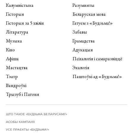
Калумністыка
Разумняты
Гісторыя
Беларуская мова
Гісторыя за 5 хвілін
Гатуем з «Будзьма!»
Літаратура
Забавы
Музыка
Грамадства
Кіно
Адукацыя
Афіша
Псіхалогія і самаразвіццё
Мастацтва
Экалогія
Тэатр
Паштоўкі ад «Будзьма!»
Вандроўкі
Трызуб і Пагоня
ШТО ТАКОЕ «БУДЗЬМА БЕЛАРУСАМІ!»
АСОБЫ КАМПАНІІ
УСЕ ПРАЕКТЫ «БУДЗЬМА!»