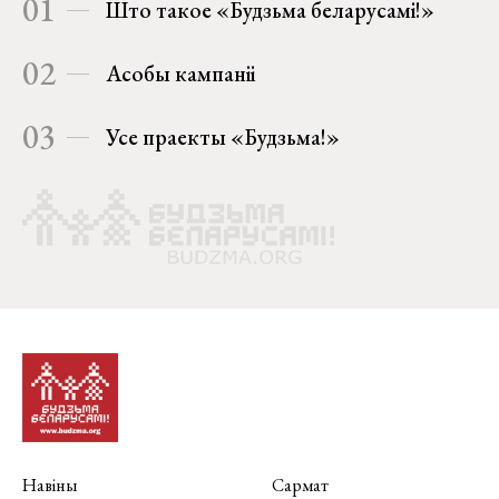
01
Што такое «Будзьма беларусамі!»
02
Асобы кампаніі
03
Усе праекты «Будзьма!»
Навіны
Сармат