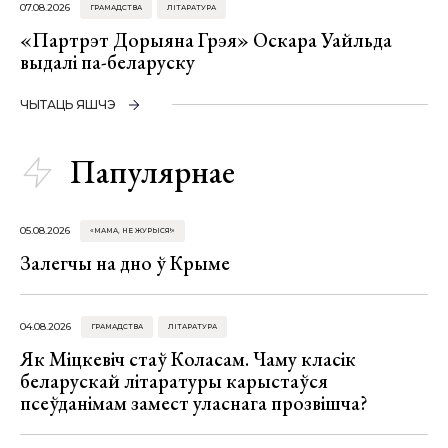
07.08.2026
ГРАМАДСТВА
ЛІТАРАТУРА
«Партрэт Дорыяна Грэя» Оскара Уайльда
выдалі па-беларуску
ЧЫТАЦЬ ЯШЧЭ
Папулярнае
05.08.2026
«МАМА, НЕ ЖУРЫСЯ!»
Залегчы на дно ў Крыме
04.08.2026
ГРАМАДСТВА
ЛІТАРАТУРА
Як Міцкевіч стаў Коласам. Чаму класік
беларускай літаратуры карыстаўся
псеўданімам замест уласнага прозвішча?