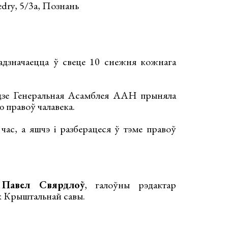
dry, 5/3a, Познань
 адзначаецца ў свеце 10 снежня кожнага
одзе Генеральная Асамблея ААН прыняла
 правоў чалавека.
е час, а яшчэ і разберацеся ў тэме правоў
—
Павел Свярдлоў
, галоўны рэдактар
к Крыштальнай савы.