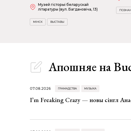
Музей гісторыі беларускай
літаратуры (вул. Багдановіча, 13)
ПОЗНА
МІНСК
ВЫСТАВЫ
Апошняе
на Bu
07.08.2026
ГРАМАДСТВА
МУЗЫКА
I’m Freaking Crazy — новы сінгл Ана