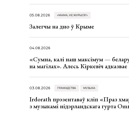
05.08.2026
«МАМА, НЕ ЖУРЫСЯ!»
Залегчы на дно ў Крыме
04.08.2026
«Сумна, калі наш максімум — белар
на магілах». Алесь Кіркевіч адказва
03.08.2026
ГРАМАДСТВА
МУЗЫКА
Irdorath прэзентаваў кліп «Праз хм
з музыкамі нідэрландскага гурта Om