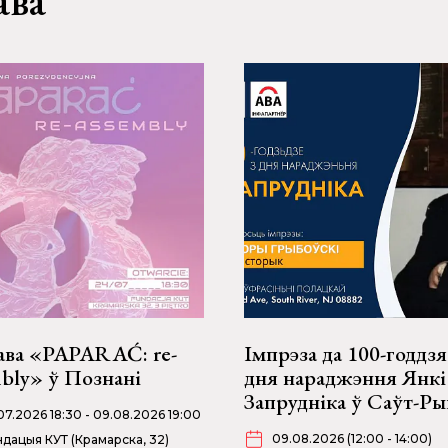
ава
ава «PAPARAĆ: re-
Імпрэза да 100-годдзя
bly» ў Познані
дня нараджэння Янкі
Запрудніка ў Саўт-Р
07.2026 18:30 - 09.08.2026 19:00
09.08.2026 (12:00 - 14:00)
дацыя КУТ (Крамарска, 32)