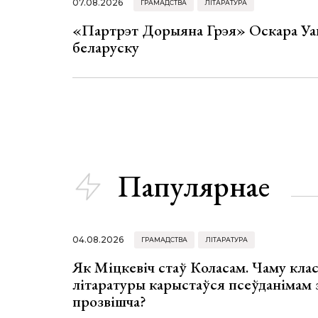
07.08.2026
ГРАМАДСТВА
ЛІТАРАТУРА
«Партрэт Дорыяна Грэя» Оскара Уай
беларуску
Папулярнае
04.08.2026
ГРАМАДСТВА
ЛІТАРАТУРА
Як Міцкевіч стаў Коласам. Чаму клас
літаратуры карыстаўся псеўданімам 
прозвішча?