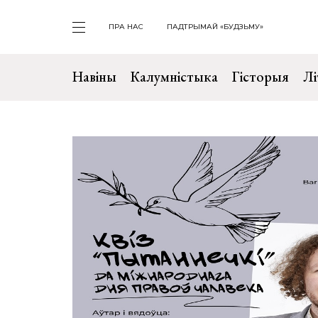
ПРА НАС
ПАДТРЫМАЙ «БУДЗЬМУ»
Навіны
Калумністыка
Гісторыя
Лі