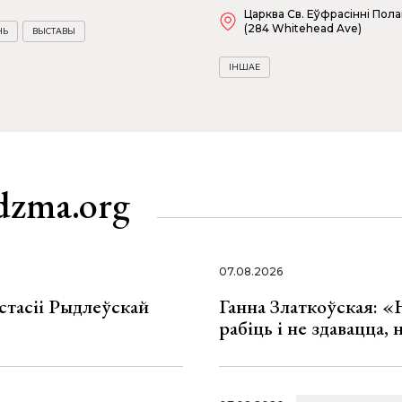
Царква Св. Еўфрасінні Пол
(284 Whitehead Ave)
НЬ
ВЫСТАВЫ
ІНШАЕ
dzma.org
07.08.2026
стасіі Рыдлеўскай
Ганна Златкоўская: «
рабіць і не здавацца,