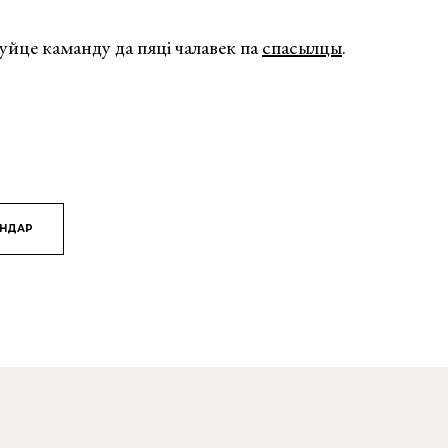
уйце каманду да пяці чалавек па
спасылцы
.
ЯНДАР