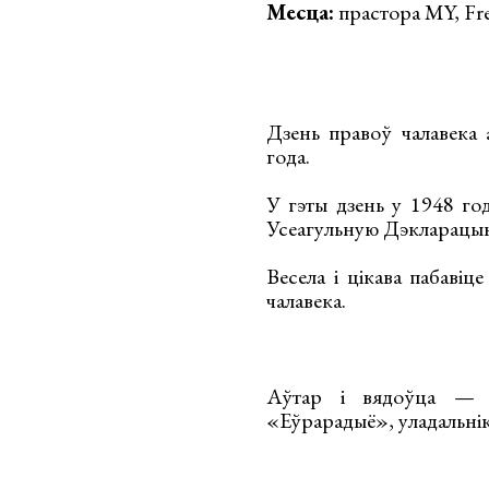
Месца:
прастора MY, Fre
Дзень правоў чалавека
года.
У гэты дзень у 1948 г
Усеагульную Дэкларацыю
Весела і цікава пабавіц
чалавека.
Аўтар і вядоўца 
«Еўрарадыё», уладальні