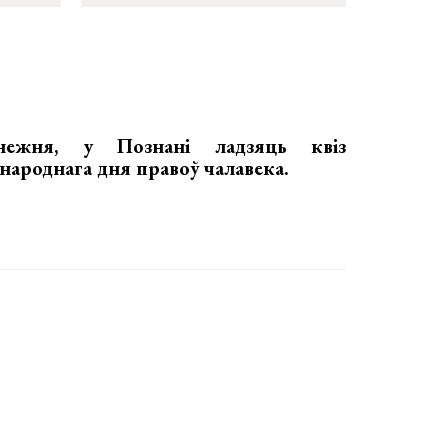
нежня, у Познані ладзяць
квіз
ароднага дня правоў чалавека.