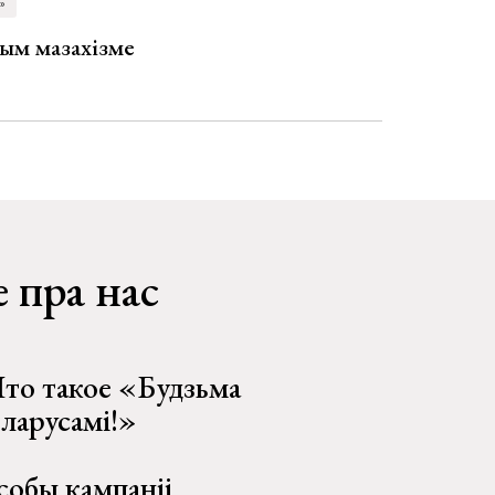
»
ым мазахізме
 пра нас
то такое «Будзьма
еларусамі!»
собы кампаніі