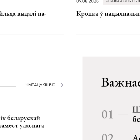
07.08.2026
«ПРЫДАРОЖНЫ ПЫЛ
льда выдалі па-
Кропка ў нацыянальн
Важнае
ЧЫТАЦЬ ЯШЧЭ
Ш
01
ік беларускай
б
замест уласнага
02
А