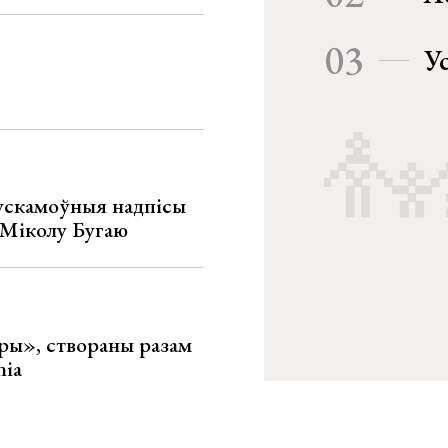
03
У
ускамоўныя надпісы
е Міколу Бугаю
ары», створаны разам
nia