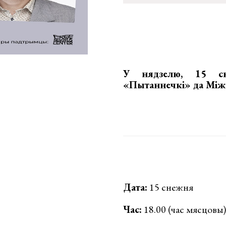
У нядзелю, 15 с
«Пытаннечкі»
да Міжн
Дата:
15 снежня
Час:
18.00 (час мясцовы)