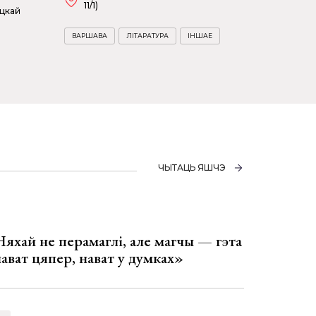
11/1)
ацкай
ВАРШАВА
ЛІТАРАТУРА
ІНШАЕ
ЧЫТАЦЬ ЯШЧЭ
Няхай не перамаглі, але магчы — гэта
 нават цяпер, нават у думках»