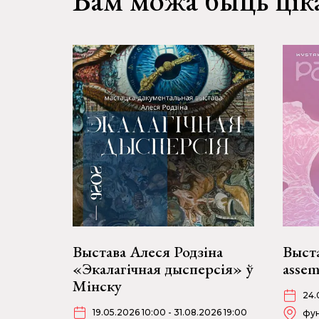
Вам можа быць цік
Выстава Алеся Родзіна
Выст
«Экалагічная дысперсія» ў
assem
Мінску
24.
19.05.2026 10:00 - 31.08.2026 19:00
фун