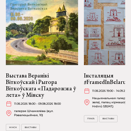
Выстава Веранікі
Інсталяцыя
Віткоўскай і Рыгора
#FramedInBelarus 
Віткоўскага «Падарожжа ў
11.06.2026 19:00 - 14.09.2026
лета» ў Мінску
Нацыянальная галерэя П
зала), палац кірмашоў (
11.06.2026 18:00 - 09.08.2026 18:00
Hrdinů 530/47,)
галерэя Шчамялёва (вул.
Рэвалюцыйная, 10)
ПРАГА
ВЫСТАВЫ
МІНСК
ВЫСТАВЫ