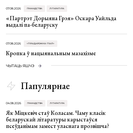
07.08.2026
ГРАМАДСТВА
ЛІТАРАТУРА
«Партрэт Дорыяна Грэя» Оскара Уайльда
выдалі па-беларуску
07.08.2026
«ПРЫДАРОЖНЫ ПЫЛ»
Кропка ў нацыянальным мазахізме
ЧЫТАЦЬ ЯШЧЭ
Папулярнае
04.08.2026
ГРАМАДСТВА
ЛІТАРАТУРА
Як Міцкевіч стаў Коласам. Чаму класік
беларускай літаратуры карыстаўся
псеўданімам замест уласнага прозвішча?