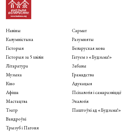
Навіны
Сармат
Калумністыка
Разумняты
Гісторыя
Беларуская мова
Гісторыя за 5 хвілін
Гатуем з «Будзьма!»
Літаратура
Забавы
Музыка
Грамадства
Кіно
Адукацыя
Афіша
Псіхалогія і самаразвіццё
Мастацтва
Экалогія
Тэатр
Паштоўкі ад «Будзьма!»
Вандроўкі
Трызуб і Пагоня