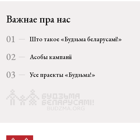
Важнае пра нас
01
Што такое «Будзьма беларусамі!»
02
Асобы кампаніі
03
Усе праекты «Будзьма!»