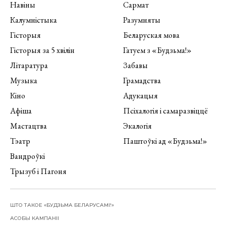
Навіны
Сармат
Калумністыка
Разумняты
Гісторыя
Беларуская мова
Гісторыя за 5 хвілін
Гатуем з «Будзьма!»
Літаратура
Забавы
Музыка
Грамадства
Кіно
Адукацыя
Афіша
Псіхалогія і самаразвіццё
Мастацтва
Экалогія
Тэатр
Паштоўкі ад «Будзьма!»
Вандроўкі
Трызуб і Пагоня
ШТО ТАКОЕ «БУДЗЬМА БЕЛАРУСАМІ!»
АСОБЫ КАМПАНІІ