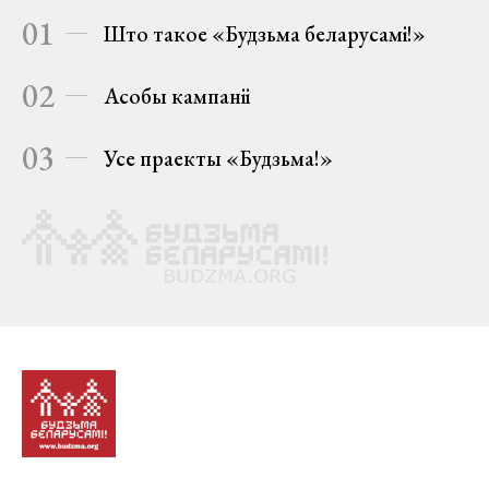
01
Што такое «Будзьма беларусамі!»
02
Асобы кампаніі
03
Усе праекты «Будзьма!»