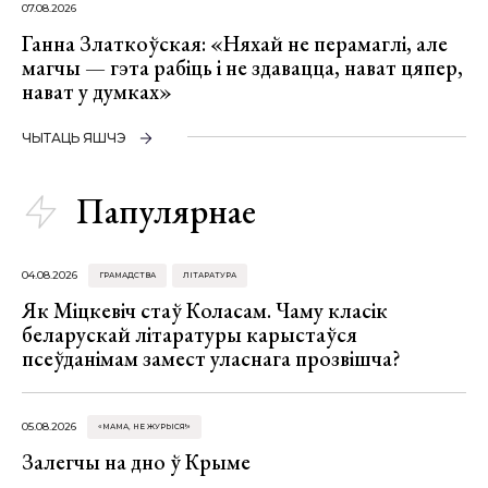
07.08.2026
Ганна Златкоўская: «Няхай не перамаглі, але
магчы — гэта рабіць і не здавацца, нават цяпер,
нават у думках»
ЧЫТАЦЬ ЯШЧЭ
Папулярнае
04.08.2026
ГРАМАДСТВА
ЛІТАРАТУРА
Як Міцкевіч стаў Коласам. Чаму класік
беларускай літаратуры карыстаўся
псеўданімам замест уласнага прозвішча?
05.08.2026
«МАМА, НЕ ЖУРЫСЯ!»
Залегчы на дно ў Крыме