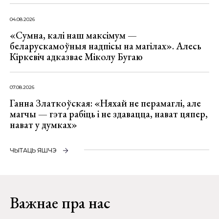
04.08.2026
«Сумна, калі наш максімум —
беларускамоўныя надпісы на магілах». Алесь
Кіркевіч адказвае Міколу Бугаю
07.08.2026
Ганна Златкоўская: «Няхай не перамаглі, але
магчы — гэта рабіць і не здавацца, нават цяпер,
нават у думках»
ЧЫТАЦЬ ЯШЧЭ
Важнае пра нас