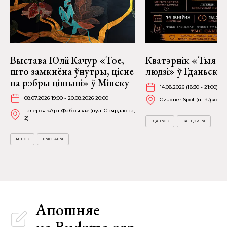
Выстава Юліі Качур «Тое,
Кватэрнік «Тыя с
што замкнёна ўнутры, цісне
людзі» ў Гданьску
на рэбры цішыні» ў Мінску
14.08.2026 (18:30 - 21:00)
08.07.2026 19:00 - 20.08.2026 20:00
Czudner Spot (ul. Łąkowa 
галерэя «Арт Фабрыка» (вул. Свярдлова,
2)
ГДАНЬСК
КАНЦЭРТЫ
МІНСК
ВЫСТАВЫ
Апошняе