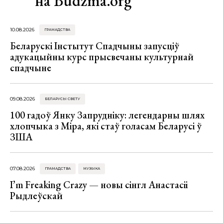
на Budzma.org
10.08.2026
ГРАМАДСТВА
Беларускі Інстытут Спадчыны запусціў
адукацыйны курс прысвечаны культурнай
спадчыне
09.08.2026
БЕЛАРУСЫ СВЕТУ
100 гадоў Янку Запрудніку: легендарны шлях
хлопчыка з Міра, які стаў голасам Беларусі ў
ЗША
07.08.2026
ГРАМАДСТВА
МУЗЫКА
I’m Freaking Crazy — новы сінгл Анастасіі
Рыдлеўскай