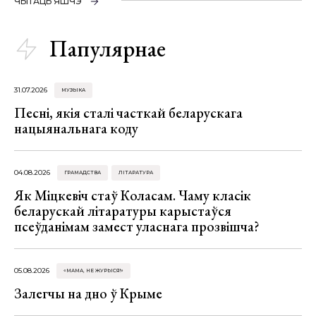
ЧЫТАЦЬ ЯШЧЭ
Папулярнае
31.07.2026
МУЗЫКА
Песні, якія сталі часткай беларускага
нацыянальнага коду
04.08.2026
ГРАМАДСТВА
ЛІТАРАТУРА
Як Міцкевіч стаў Коласам. Чаму класік
беларускай літаратуры карыстаўся
псеўданімам замест уласнага прозвішча?
05.08.2026
«МАМА, НЕ ЖУРЫСЯ!»
Залегчы на дно ў Крыме