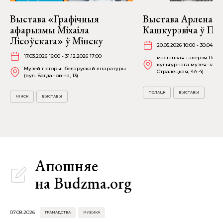
Выстава «Графічныя
Выстава Арлена
афарызмы Міхаіла
Кашкурэвіча ў По
Лісоўскага» ў Мінску
20.05.2026 10:00 - 30.04.202
17.03.2026 16:00 - 31.12.2026 17:00
мастацкая галерэя Полац
культурнага музея-запав
Музей гісторыі беларускай літаратуры
Стралецкая, 4A-4)
(вул. Багдановіча, 13)
ПОЛАЦК
ВЫСТАВЫ
МІНСК
ВЫСТАВЫ
Апошняе
на Budzma.org
07.08.2026
ГРАМАДСТВА
МУЗЫКА