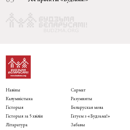
Навіны
Сармат
Калумністыка
Разумняты
Гісторыя
Беларуская мова
Гісторыя за 5 хвілін
Гатуем з «Будзьма!»
Літаратура
Забавы