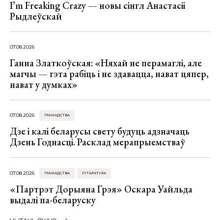
I’m Freaking Crazy — новы сінгл Анастасіі
Рыдлеўскай
07.08.2026
Ганна Златкоўская: «Няхай не перамаглі, але
магчы — гэта рабіць і не здавацца, нават цяпер,
нават у думках»
07.08.2026
ГРАМАДСТВА
Дзе і калі беларусы свету будуць адзначаць
Дзень Годнасці. Расклад мерапрыемстваў
07.08.2026
ГРАМАДСТВА
ЛІТАРАТУРА
«Партрэт Дорыяна Грэя» Оскара Уайльда
выдалі па-беларуску