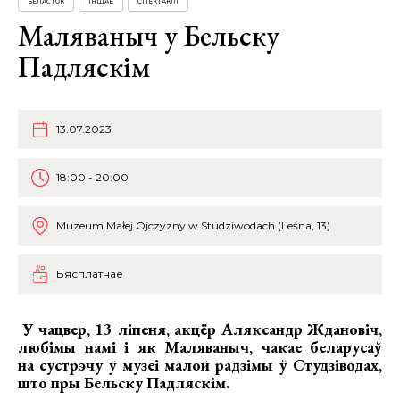
БЕЛАСТОК
ІНШАЕ
СПЕКТАКЛІ
Маляваныч у Бельску
Падляскім
13.07.2023
18:00 - 20:00
Muzeum Małej Ojczyzny w Studziwodach (Leśnа, 13)
Бясплатнае
У чацвер, 13 ліпеня, акцёр
Аляксандр Ждановіч
,
любімы намі і як Маляваныч, чакае беларусаў
на сустрэчу ў музеі малой радзімы ў Студзіводах,
што пры Бельску Падляскім.