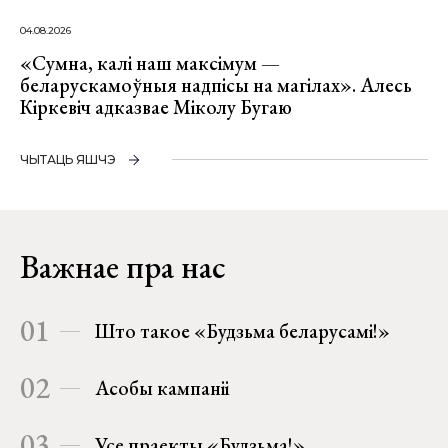
04.08.2026
«Сумна, калі наш максімум —
беларускамоўныя надпісы на магілах». Алесь
Кіркевіч адказвае Міколу Бугаю
ЧЫТАЦЬ ЯШЧЭ
Важнае пра нас
01
Што такое «Будзьма беларусамі!»
02
Асобы кампаніі
03
Усе праекты «Будзьма!»