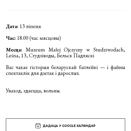
Дата:
13 ліпеня
Час:
18.00 (час мясцовы)
Месца:
Muzeum Małej Ojczyzny w Studziwodach,
Leśnа, 13, Студзіводы, Бельск Падляскі
Вас чакае гісторыя беларускай батлейкі — і файны
спектаклік для дзетак і дарослых.
Уваход, здаецца, вольны.
ДАДАЦЬ У GOOGLE КАЛЯНДАР