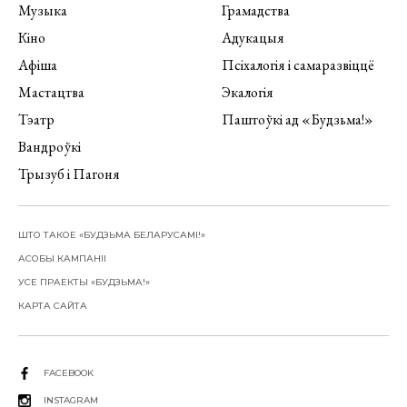
Музыка
Грамадства
Кіно
Адукацыя
Афіша
Псіхалогія і самаразвіццё
Мастацтва
Экалогія
Тэатр
Паштоўкі ад «Будзьма!»
Вандроўкі
Трызуб і Пагоня
ШТО ТАКОЕ «БУДЗЬМА БЕЛАРУСАМІ!»
АСОБЫ КАМПАНІІ
УСЕ ПРАЕКТЫ «БУДЗЬМА!»
КАРТА САЙТА
FACEBOOK
INSTAGRAM