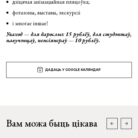
дзіцячая анімацыйная пляцоўка;
фотазоны, выставы, экскурсіі
і многае іншае!
Уваход — для дарослых 15 рублёў, для студэнтаў,
навучэнцаў, пенсіянераў — 10 рублёў.
ДАДАЦЬ У GOOGLE КАЛЯНДАР
Вам можа быць цікава