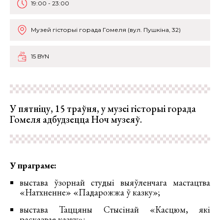
19:00 - 23:00
Музей гісторыі горада Гомеля (вул. Пушкіна, 32)
15 BYN
У пятніцу, 15 траўня, у музеі гісторыі горада
Гомеля адбудзецца Ноч музеяў.
У праграме:
выстава ўзорнай студыі выяўленчага мастацтва
«Натхненне» «Падарожжа ў казку»;
выстава Таццяны Стысінай «Касцюм, які
расказвае казку»;