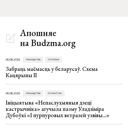
Апошняе
на Budzma.org
06.08.2026
ГРАМАДСТВА
ГІСТОРЫЯ
Забраць маёмасць у беларусаў. Схема
Кацярыны ІІ
06.08.2026
ГРАМАДСТВА
ЛІТАРАТУРА
Ініцыятыва «Непаслухмяныя дзеці
кастрычніка» агучыла паэму Уладзіміра
Дубоўкі «І пурпуровых ветразей узвівы...»