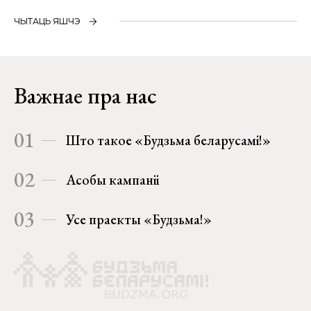
ЧЫТАЦЬ ЯШЧЭ
Важнае пра нас
01
Што такое «Будзьма беларусамі!»
02
Асобы кампаніі
03
Усе праекты «Будзьма!»