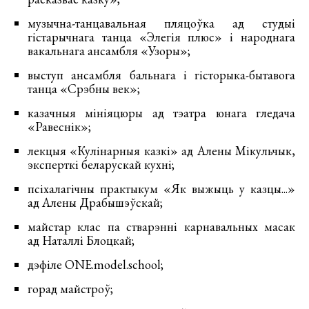
музычна-танцавальная пляцоўка ад студыі
гістарычнага танца «Элегія плюс» і народнага
вакальнага ансамбля «Узоры»;
выступ ансамбля бальнага і гісторыка-бытавога
танца «Срэбны век»;
казачныя мініяцюры ад тэатра юнага гледача
«Равеснік»;
лекцыя «Кулінарныя казкі» ад Алены Мікульчык,
эксперткі беларускай кухні;
псіхалагічны практыкум «Як выжыць у казцы...»
ад Алены Драбышэўскай;
майстар клас па стварэнні карнавальных масак
ад Наталлі Блоцкай;
дэфіле ONE.model.school;
горад майстроў;