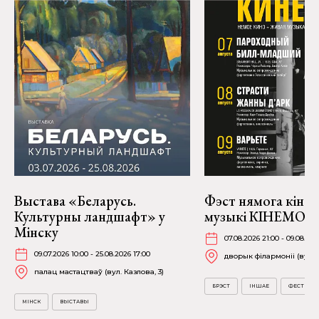
Выстава «Беларусь.
Фэст нямога кіно і
Культурны ландшафт» у
музыкі КІНЕМО ў 
Мінску
07.08.2026 21:00 - 09.08.202
09.07.2026 10:00 - 25.08.2026 17:00
дворык філармоніі (вул. А
палац мастацтваў (вул. Казлова, 3)
БРЭСТ
ІНШАЕ
ФЕСТЫВА
МІНСК
ВЫСТАВЫ