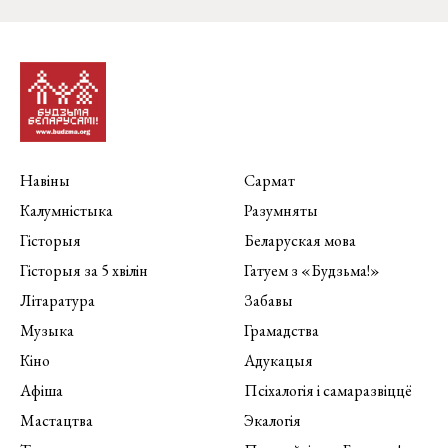
Навіны
Сармат
Калумністыка
Разумняты
Гісторыя
Беларуская мова
Гісторыя за 5 хвілін
Гатуем з «Будзьма!»
Літаратура
Забавы
Музыка
Грамадства
Кіно
Адукацыя
Афіша
Псіхалогія і самаразвіццё
Мастацтва
Экалогія