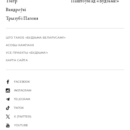
Тэатр
Паштоўкі ад «Будзьма!»
Вандроўкі
Трызуб і Пагоня
ШТО ТАКОЕ «БУДЗЬМА БЕЛАРУСАМІ!»
АСОБЫ КАМПАНІІ
УСЕ ПРАЕКТЫ «БУДЗЬМА!»
КАРТА САЙТА
FACEBOOK
INSTAGRAM
TELEGRAM
TIKTOK
X (TWITTER)
YOUTUBE