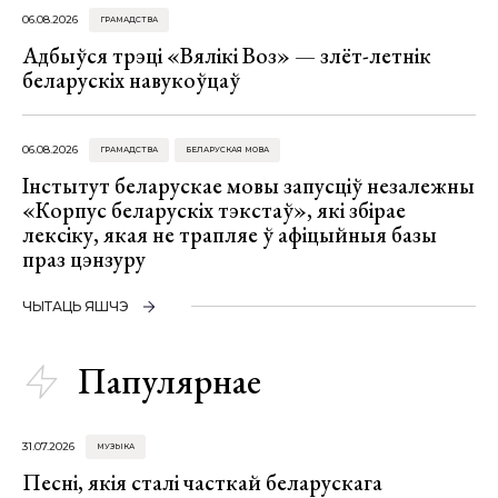
06.08.2026
ГРАМАДСТВА
Адбыўся трэці «Вялікі Воз» — злёт-летнік
беларускіх навукоўцаў
06.08.2026
ГРАМАДСТВА
БЕЛАРУСКАЯ МОВА
Інстытут беларускае мовы запусціў незалежны
«Корпус беларускіх тэкстаў», які збірае
лексіку, якая не трапляе ў афіцыйныя базы
праз цэнзуру
ЧЫТАЦЬ ЯШЧЭ
Папулярнае
31.07.2026
МУЗЫКА
Песні, якія сталі часткай беларускага