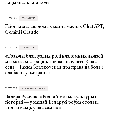
нацыянальнага коду
31.07.2026
ГРАМАДСТВА
Гайд па малавядомых магчымасцях ChatGPT,
Gemini і Claude
31.07.2026
ГРАМАДСТВА
«Граючы бязглуздыя ролі нязломных людзей,
мы можам страціць тое важнае, што ў нас
ёсць»: Ганна Златкоўская пра права на боль і
слабасць у эміграцыі
31.07.2026
«ПРЫДАРОЖНЫ ПЫЛ»
Валера Руселік: «Роднай мовы, культуры і
гісторыі — у нашай Беларусі роўна столькі,
колькі ёсьць у нас самых»