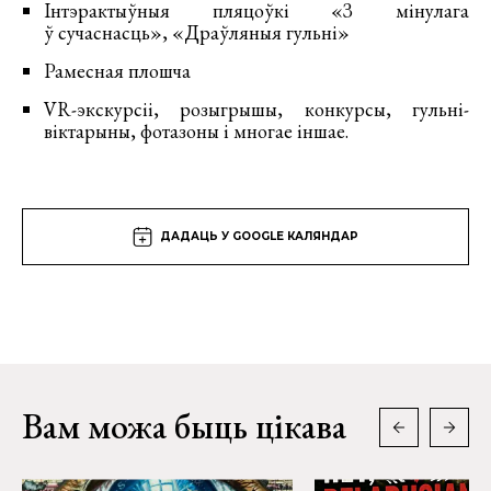
Інтэрактыўныя пляцоўкі «З мінулага
ў сучаснасць», «Драўляныя гульні»
Рамесная плошча
VR-экскурсіі, розыгрышы, конкурсы, гульні-
віктарыны, фотазоны і многае іншае.
ДАДАЦЬ У GOOGLE КАЛЯНДАР
Вам можа быць цікава