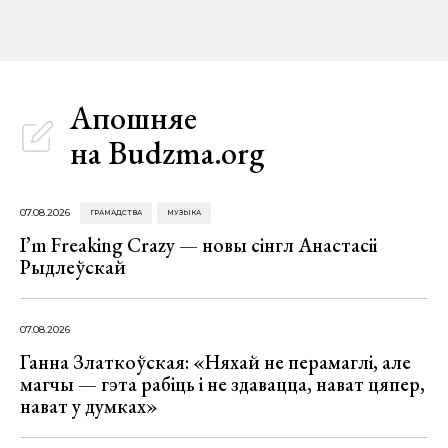
Апошняе
на Budzma.org
07.08.2026
ГРАМАДСТВА
МУЗЫКА
I’m Freaking Crazy — новы сінгл Анастасіі
Рыдлеўскай
07.08.2026
Ганна Златкоўская: «Няхай не перамаглі, але
магчы — гэта рабіць і не здавацца, нават цяпер,
нават у думках»