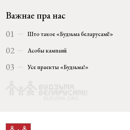
Важнае пра нас
01
Што такое «Будзьма беларусамі!»
02
Асобы кампаніі
03
Усе праекты «Будзьма!»