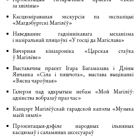
за хвіліны»
Касцюміраваная экскурсія па экспазіцыі
«Магдэбургскі Магілёў»
Наведванне гадзіннікавага механізма
і назіральнай пляцоўкі «У госці да Магіслава»
Вячэрняя кінахроніка «Царская стаўка
ў Магілёве»
Выставачны праект Ігара Багамазава і Дзіны
Янчанка «Сіла і пяшчота», выстава выцінанкі
«Вясна чароўная»
Галерэя пад адкрытым небам «Мой Магілёў:
адзінства вобразаў праз час»
Канцэрт Магілёўскай гарадской капэлы «Музыка
маёй зямлі»
Прэзентацыя-дэфіле народных ільняных
касцюмаў і саламяных аксесуараў