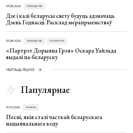
07.08.2026
ГРАМАДСТВА
Дзе і калі беларусы свету будуць адзначаць
Дзень Годнасці. Расклад мерапрыемстваў
07.08.2026
ГРАМАДСТВА
ЛІТАРАТУРА
«Партрэт Дорыяна Грэя» Оскара Уайльда
выдалі па-беларуску
ЧЫТАЦЬ ЯШЧЭ
Папулярнае
31.07.2026
МУЗЫКА
Песні, якія сталі часткай беларускага
нацыянальнага коду