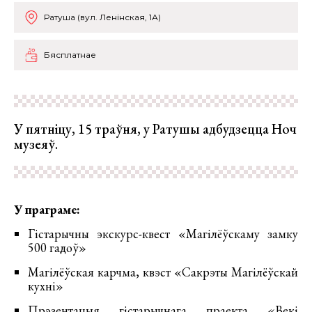
Ратуша (вул. Ленінская, 1А)
Бясплатнае
У пятніцу, 15 траўня, у Ратушы адбудзецца Ноч
музеяў.
У праграме:
Гістарычны экскурс-квест «Магілёўскаму замку
500 гадоў»
Магілёўская карчма, квэст «Сакрэты Магілёўскай
кухні»
Прэзентацыя гістарычнага праекта «Векі