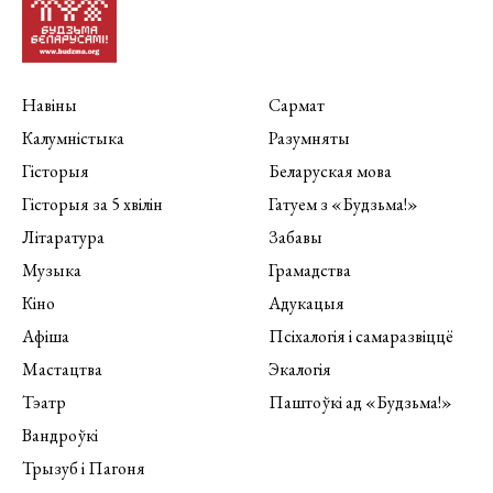
Навіны
Сармат
Калумністыка
Разумняты
Гісторыя
Беларуская мова
Гісторыя за 5 хвілін
Гатуем з «Будзьма!»
Літаратура
Забавы
Музыка
Грамадства
Кіно
Адукацыя
Афіша
Псіхалогія і самаразвіццё
Мастацтва
Экалогія
Тэатр
Паштоўкі ад «Будзьма!»
Вандроўкі
Трызуб і Пагоня