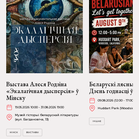
Выстава Алеся Родзіна
Беларускі лясны п
«Экалагічная дысперсія» ў
Дзень годнасці ў В
Мінску
09.08.2026 (12:00 - 17:00)
19.05.2026 10:00 - 31.08.2026 19:00
Huddart Park (Woodside)
Музей гісторыі беларускай літаратуры
(вул. Багдановіча, 13)
ІНШАЕ
МІНСК
ВЫСТАВЫ