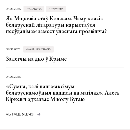
04.08.2026
ГРАМАДСТВА
ЛІТАРАТУРА
Як Міцкевіч стаў Коласам. Чаму класік
беларускай літаратуры карыстаўся
псеўданімам замест уласнага прозвішча?
05.08.2026
«МАМА, НЕ ЖУРЫСЯ!»
Залегчы на дно ў Крыме
04.08.2026
«Сумна, калі наш максімум —
беларускамоўныя надпісы на магілах». Алесь
Кіркевіч адказвае Міколу Бугаю
ЧЫТАЦЬ ЯШЧЭ