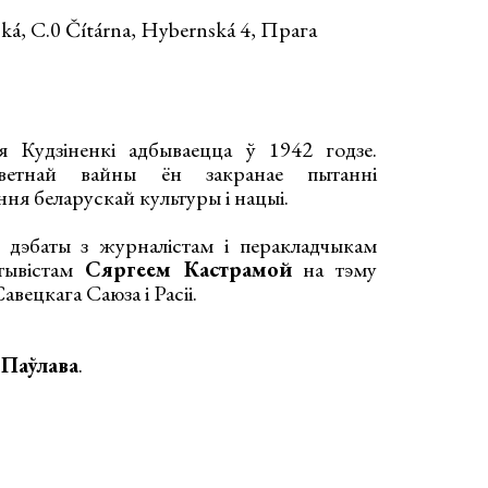
á, C.0 Čítárna, Hybernská 4, Прага
 Кудзіненкі адбываецца ў 1942 годзе.
етнай вайны ён закранае пытанні
ня беларускай культуры і нацыі.
 дэбаты з журналістам і перакладчыкам
тывістам
Сяргеем Кастрамой
на тэму
авецкага Саюза і Расіі.
 Паўлава
.