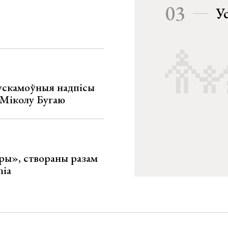
03
У
ускамоўныя надпісы
е Міколу Бугаю
ары», створаны разам
nia