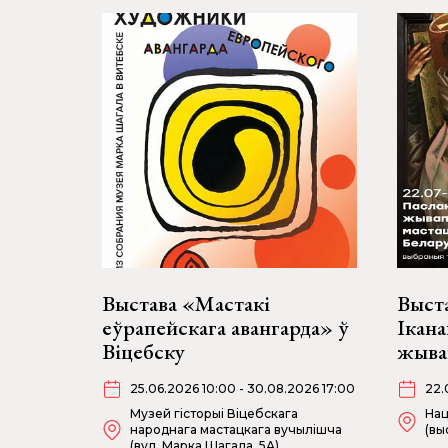
Выстава «Мастакі
Выста
еўрапейскага авангарда» ў
Ікана
Віцебску
жыва
25.06.2026 10:00 - 30.08.2026 17:00
22.
Музей гісторыі Віцебскага
Нац
народнага мастацкага вучылішча
(вы
(вул. Марка Шагала, 5А)