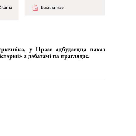
Čítárna
Бясплатнае
трычніка, у Празе адбудзецца
паказ
істэрыі»
з дэбатамі па праглядзе.