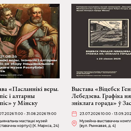
ва «Пасланнікі веры.
Выстава «Віцебск Ген
піс і алтарны
Лебедзева. Графіка ня
піс» у Мінску
зніклага горада» ў За
07.2026 11:00 - 31.08.2026 19:00
23.07.2026 10:00 - 13.09.20
ыянальны мастацкі музей
Музейна-выставачны комп
ставачны корпус) (К. Маркса, 24)
(вул. Рынкавая, д. 4)