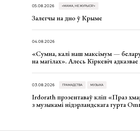
05.08.2026
«МАМА, НЕ ЖУРЫСЯ!»
Залегчы на дно ў Крыме
04.08.2026
«Сумна, калі наш максімум — белар
на магілах». Алесь Кіркевіч адказва
03.08.2026
ГРАМАДСТВА
МУЗЫКА
Irdorath прэзентаваў кліп «Праз хм
з музыкамі нідэрландскага гурта Om