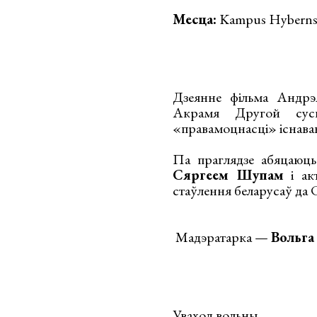
Месца:
Kampus Hybernsk
Дзеянне фільма Андрэя
Акрамя Другой сусв
«правамоцнасці» існаван
Па праглядзе абяцаюць
Сяргеем Шупам
і ак
стаўлення беларусаў да С
Мадэратарка —
Вольга
Уваход вольны.