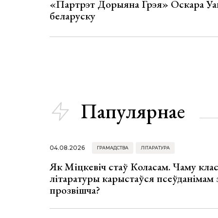
«Партрэт Дорыяна Грэя» Оскара Уай
беларуску
Папулярнае
04.08.2026
ГРАМАДСТВА
ЛІТАРАТУРА
Як Міцкевіч стаў Коласам. Чаму клас
літаратуры карыстаўся псеўданімам 
прозвішча?