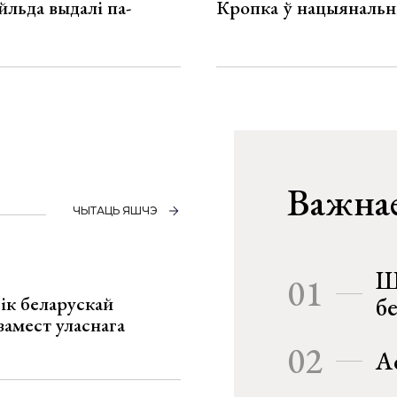
льда выдалі па-
Кропка ў нацыянальн
Важнае
ЧЫТАЦЬ ЯШЧЭ
Ш
01
ік беларускай
б
замест уласнага
02
А