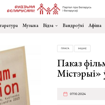
таратура
Музыка
Відэа
Вандроўкі
Афіша
ПРАГА
ІНШАЕ
Паказ філь
Містэрыі» 
07.10.2024