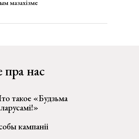
ым мазахізме
 пра нас
то такое «Будзьма
еларусамі!»
собы кампаніі