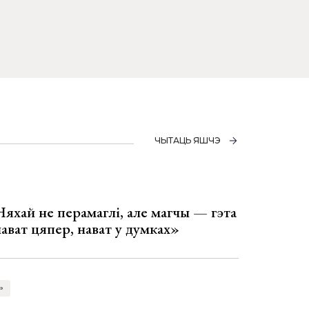
ЧЫТАЦЬ ЯШЧЭ
Няхай не перамаглі, але магчы — гэта
 нават цяпер, нават у думках»
»