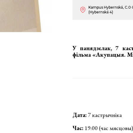
Kampus Hybernská, C.0 
(Hybernská 4)
У панядзелак, 7 кас
фільма «Акупацыя. М
Дата:
7 кастрычніка
Час:
19:00 (час мясцовы)