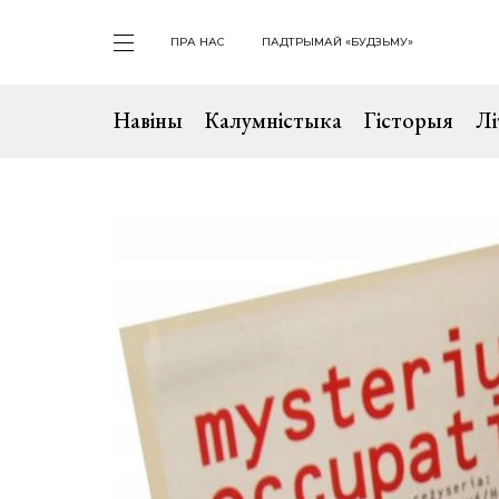
ПРА НАС
ПАДТРЫМАЙ «БУДЗЬМУ»
Навіны
Калумністыка
Гісторыя
Лі