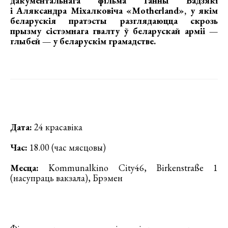
дакументальнага фільма Ганны Бадзякі
і Аляксандра Міхалковіча «Motherland»
, у якім
беларускія пратэсты разглядаюцца скрозь
прызму сістэмнага гвалту ў беларускай арміі —
глыбей — у беларускім грамадстве.
Дата:
24 красавіка
Час:
18.00 (час мясцовы)
Месца:
Kommunalkino City46, Birkenstraße 1
(насупраць вакзала), Брэмен