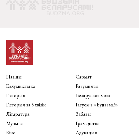
Навіны
Сармат
Калумністыка
Разумняты
Гісторыя
Беларуская мова
Гісторыя за 5 хвілін
Гатуем з «Будзьма!»
Літаратура
Забавы
Музыка
Грамадства
Кіно
Адукацыя