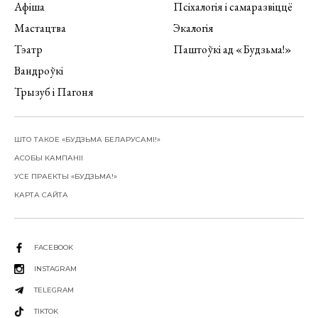
Афіша
Псіхалогія і самаразвіццё
Мастацтва
Экалогія
Тэатр
Паштоўкі ад «Будзьма!»
Вандроўкі
Трызуб і Пагоня
ШТО ТАКОЕ «БУДЗЬМА БЕЛАРУСАМІ!»
АСОБЫ КАМПАНІІ
УСЕ ПРАЕКТЫ «БУДЗЬМА!»
КАРТА САЙТА
FACEBOOK
INSTAGRAM
TELEGRAM
TIKTOK