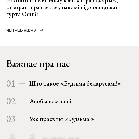
Irdorath прэзентаваў кліп «Праз хмары»,
створаны разам з музыкамі нідэрландскага
гурта Omnia
ЧЫТАЦЬ ЯШЧЭ
Важнае пра нас
01
Што такое «Будзьма беларусамі!»
02
Асобы кампаніі
03
Усе праекты «Будзьма!»