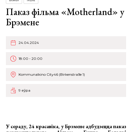
БРЭМЕН
ІНШАЕ
Паказ фільма «Motherland» у
Брэмене
24.04.2024
18:00 - 20:00
Kommunalkino City46 (Birkenstraße 1)
9 еўра
У сераду, 24 красавіка, у Брэмене адбудзецца
паказ