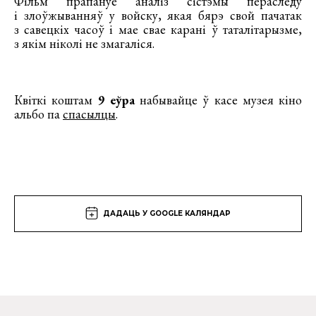
Фільм прапануе аналіз сістэмы пераследу
і злоўжыванняў у войску, якая бярэ свой пачатак
з савецкіх часоў і мае свае карані ў таталітарызме,
з якім ніколі не змагаліся.
Квіткі коштам
9 еўра
набывайце ў касе музея кіно
альбо па
спасылцы
.
ДАДАЦЬ У GOOGLE КАЛЯНДАР