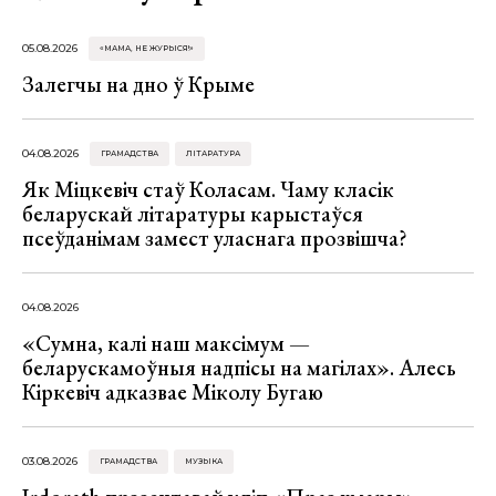
05.08.2026
«МАМА, НЕ ЖУРЫСЯ!»
Залегчы на дно ў Крыме
04.08.2026
ГРАМАДСТВА
ЛІТАРАТУРА
Як Міцкевіч стаў Коласам. Чаму класік
беларускай літаратуры карыстаўся
псеўданімам замест уласнага прозвішча?
04.08.2026
«Сумна, калі наш максімум —
беларускамоўныя надпісы на магілах». Алесь
Кіркевіч адказвае Міколу Бугаю
03.08.2026
ГРАМАДСТВА
МУЗЫКА