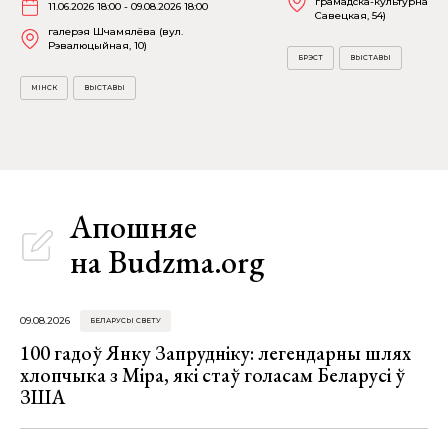
грамадска-культурнага ц
11.06.2026 18:00 - 09.08.2026 18:00
Савецкая, 54)
галерэя Шчамялёва (вул.
Рэвалюцыйная, 10)
БРЭСТ
ВЫСТАВЫ
МІНСК
ВЫСТАВЫ
Апошняе
на Budzma.org
09.08.2026
БЕЛАРУСЫ СВЕТУ
100 гадоў Янку Запрудніку: легендарны шлях
хлопчыка з Міра, які стаў голасам Беларусі ў
ЗША