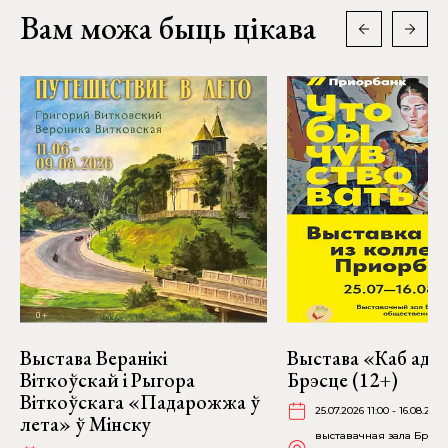
Вам можа быць цікава
Выстава Веранікі
Выстава «Каб адчу
Віткоўскай і Рыгора
Брэсце (12+)
Віткоўскага «Падарожжа ў
25.07.2026 11:00 - 16.08.2026
лета» ў Мінску
выставачная зала Брэсц