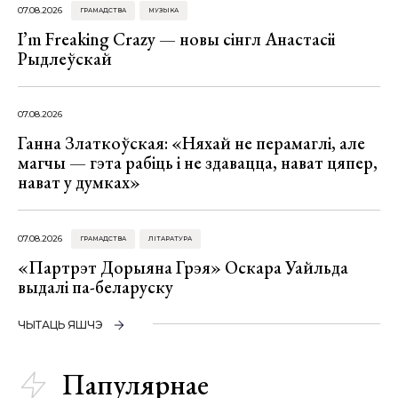
07.08.2026
ГРАМАДСТВА
МУЗЫКА
I’m Freaking Crazy — новы сінгл Анастасіі
Рыдлеўскай
07.08.2026
Ганна Златкоўская: «Няхай не перамаглі, але
магчы — гэта рабіць і не здавацца, нават цяпер,
нават у думках»
07.08.2026
ГРАМАДСТВА
ЛІТАРАТУРА
«Партрэт Дорыяна Грэя» Оскара Уайльда
выдалі па-беларуску
ЧЫТАЦЬ ЯШЧЭ
Папулярнае