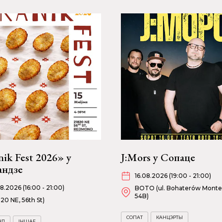
ik Fest 2026» у
J:Mors у Сопаце
андзе
16.08.2026 (19:00 - 21:00)
08.2026 (16:00 - 21:00)
BOTO (ul. Bohaterów Monte
54B)
820 NE, 56th St)
СОПАТ
КАНЦЭРТЫ
НД
ІНШАЕ