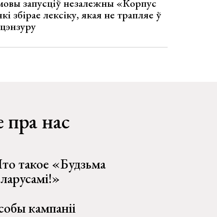
 мовы запусціў незалежны «Корпус
кі збірае лексіку, якая не трапляе ў
 цэнзуру
 пра нас
то такое «Будзьма
еларусамі!»
собы кампаніі