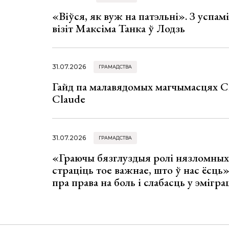
«Віўся, як вуж на патэльні». З успа
візіт Максіма Танка ў Лодзь
31.07.2026
ГРАМАДСТВА
Гайд па малавядомых магчымасцях C
Claude
31.07.2026
ГРАМАДСТВА
«Граючы бязглуздыя ролі нязломны
страціць тое важнае, што ў нас ёсць
пра права на боль і слабасць у эмігра