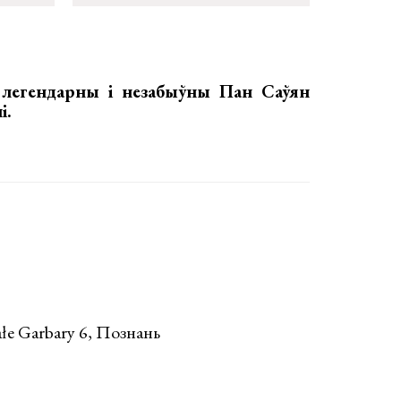
, легендарны і незабыўны
Пан Саўян
і
.
e Garbary 6, Познань