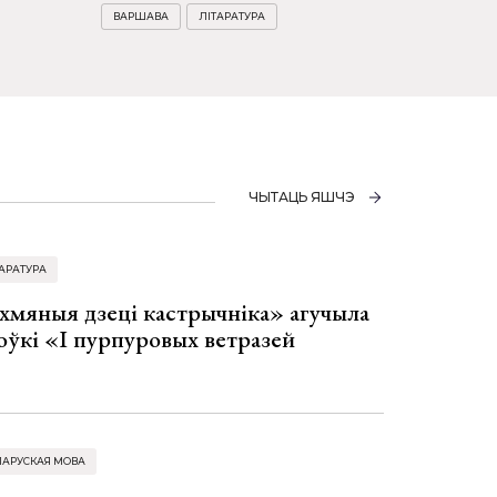
ВАРШАВА
ЛІТАРАТУРА
ЧЫТАЦЬ ЯШЧЭ
АРАТУРА
хмяныя дзеці кастрычніка» агучыла
оўкі «І пурпуровых ветразей
ЛАРУСКАЯ МОВА