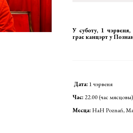
У суботу, 1 чэрвеня
грае канцэрт у Познан
Дата:
1 чэрвеня
Час:
22.00 (час мясцовы)
Месца:
HaH Poznań, Mał