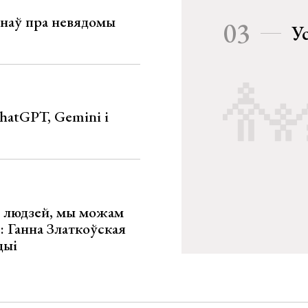
мінаў пра невядомы
03
У
hatGPT, Gemini і
х людзей, мы можам
»: Ганна Златкоўская
цыі