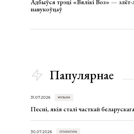
Адбыўся трэці «Вялікі Воз» — злёт-
навукоўцаў
Папулярнае
31.07.2026
МУЗЫКА
Песні, якія сталі часткай беларуска
30.07.2026
ЛІТАРАТУРА