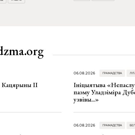
dzma.org
06.08.2026
ГРАМАДСТВА
ЛІТ
а Кацярыны ІІ
Ініцыятыва «Непаслу
паэму Уладзіміра Дуб
узвівы...»
06.08.2026
ГРАМАДСТВА
БЕ