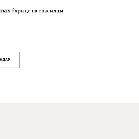
отых
бярыце па
спасылцы
.
ЯНДАР