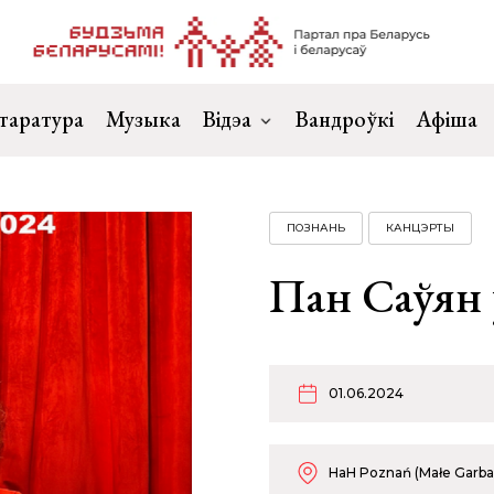
таратура
Музыка
Відэа
Вандроўкі
Афіша
ПОЗНАНЬ
КАНЦЭРТЫ
Пан Саўян 
01.06.2024
HaH Poznań (Małe Garbar