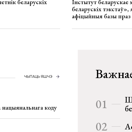
летнік беларускіх
Інстытут беларускае
беларускіх тэкстаў», я
афіцыйныя базы праз
Важнае
ЧЫТАЦЬ ЯШЧЭ
Ш
01
га нацыянальнага коду
б
02
А