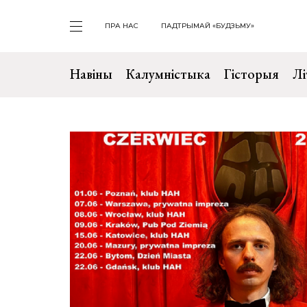
ПРА НАС
ПАДТРЫМАЙ «БУДЗЬМУ»
Навіны
Калумністыка
Гісторыя
Лі