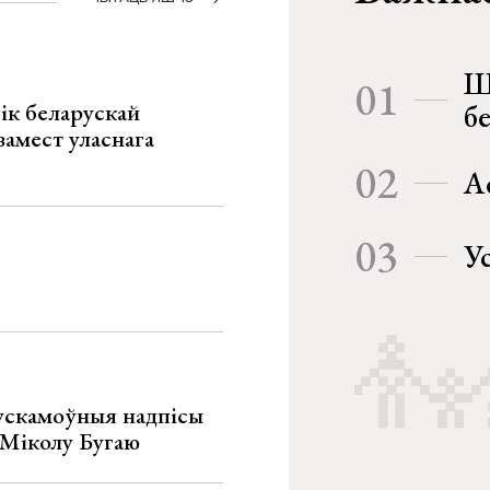
Ш
01
ік беларускай
б
замест уласнага
02
А
03
У
ускамоўныя надпісы
е Міколу Бугаю