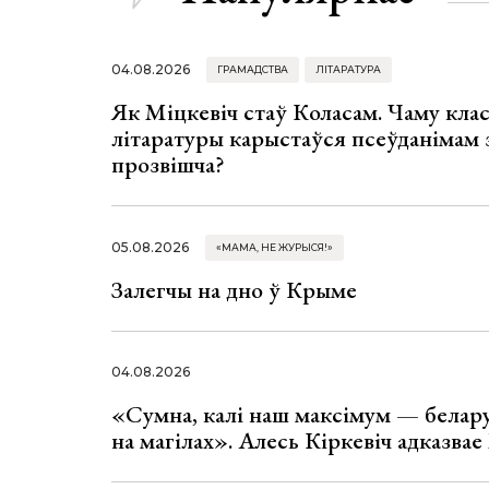
04.08.2026
ГРАМАДСТВА
ЛІТАРАТУРА
Як Міцкевіч стаў Коласам. Чаму клас
літаратуры карыстаўся псеўданімам 
прозвішча?
05.08.2026
«МАМА, НЕ ЖУРЫСЯ!»
Залегчы на дно ў Крыме
04.08.2026
«Сумна, калі наш максімум — белар
на магілах». Алесь Кіркевіч адказва