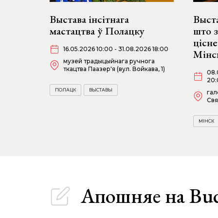
Выстава інсітнага
Выста
мастацтва ў Полацку
што 
цісне
16.05.2026 10:00 - 31.08.2026 18:00
Мінс
музей традыцыйнага ручнога
ткацтва Паазер'я (вул. Войкава, 1)
08.
20:
ПОЛАЦК
ВЫСТАВЫ
гал
Свя
МІНСК
Апошняе
на Bu