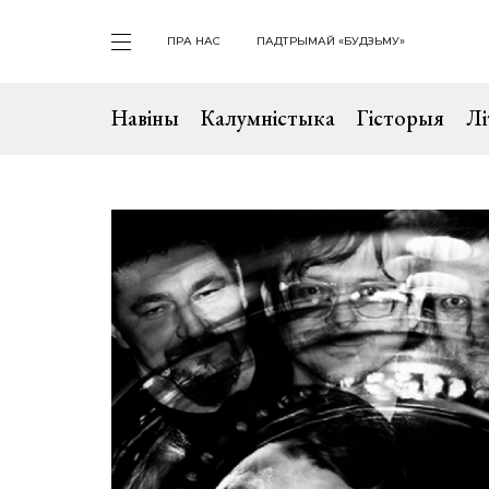
ПРА НАС
ПАДТРЫМАЙ «БУДЗЬМУ»
Навіны
Калумністыка
Гісторыя
Лі