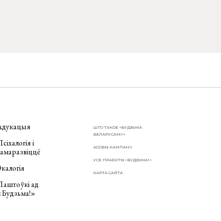
Адукацыя
ШТО ТАКОЕ «БУДЗЬМА
БЕЛАРУСАМІ!»
сіхалогія і
АСОБЫ КАМПАНІІ
самаразвіццё
УСЕ ПРАЕКТЫ «БУДЗЬМА!»
калогія
КАРТА САЙТА
Паштоўкі ад
«Будзьма!»