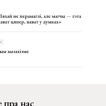
Няхай не перамаглі, але магчы — гэта
 нават цяпер, нават у думках»
»
ым мазахізме
 пра нас