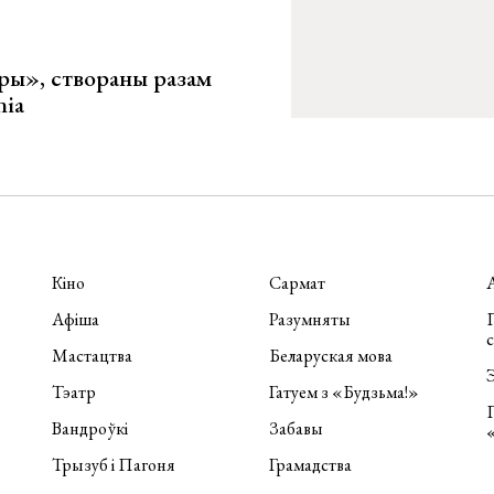
ары», створаны разам
nia
Кіно
Сармат
Афіша
Разумняты
П
Мастацтва
Беларуская мова
Э
Тэатр
Гатуем з «Будзьма!»
Вандроўкі
Забавы
Трызуб і Пагоня
Грамадства