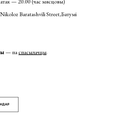
атак — 20.00 (час мясцовы)
Nikoloz Baratashvili Street,Батумі
ры
— па
спасылачцы
.
ЯНДАР