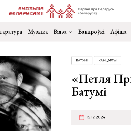
таратура
Музыка
Відэа
Вандроўкі
Афіша
БАТУМІ
КАНЦЭРТЫ
«Петля Пр
Батумі
15.12.2024