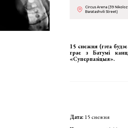
Circus Arena (39 Nikoloz
Baratashvili Street)
15 снежня (гэта будзе
грае з Батумі кан
«Суперпазіцыя»
.
Дата:
15 снежня