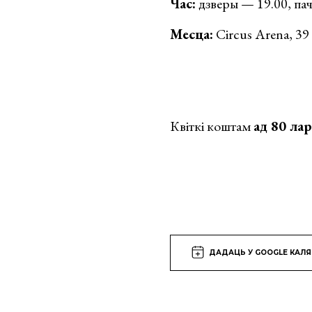
Час:
дзверы — 19.00, пач
Месца:
Circus Arena, 39 
Квіткі коштам
ад 80 ла
ДАДАЦЬ У GOOGLE КАЛ