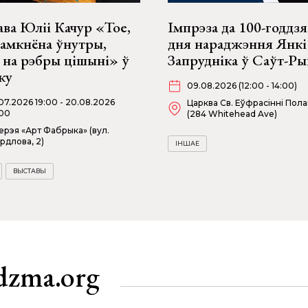
ва Юліі Качур «Тое,
Імпрэза да 100-годдзя
замкнёна ўнутры,
дня нараджэння Янкі
 на рэбры цішыні» ў
Запрудніка ў Саўт-Р
ку
09.08.2026 (12:00 - 14:00)
07.2026 19:00 - 20.08.2026
Царква Св. Еўфрасінні Пол
00
(284 Whitehead Ave)
ерэя «Арт Фабрыка» (вул.
рдлова, 2)
ІНШАЕ
ВЫСТАВЫ
dzma.org