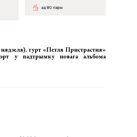
ад 80 лары
 нядзеля), гурт
«Петля Пристрастия»
цэрт у падтрымку новага альбома