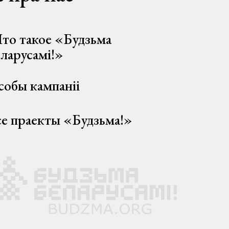
то такое «Будзьма
еларусамі!»
собы кампаніі
се праекты «Будзьма!»