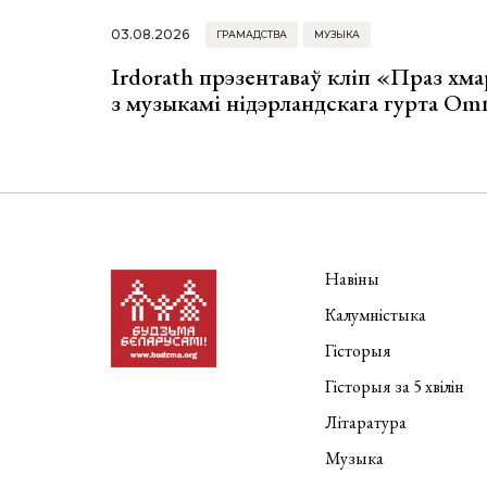
03.08.2026
ГРАМАДСТВА
МУЗЫКА
Irdorath прэзентаваў кліп «Праз хм
з музыкамі нідэрландскага гурта Om
Навіны
Калумністыка
Гісторыя
Гісторыя за 5 хвілін
Літаратура
Музыка