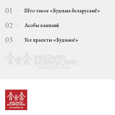
01
Што такое «Будзьма беларусамі!»
02
Асобы кампаніі
03
Усе праекты «Будзьма!»