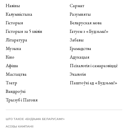
Навіны
Сармат
Калумністыка
Разумняты
Гісторыя
Беларуская мова
Гісторыя за 5 хвілін
Гатуем з «Будзьма!»
Літаратура
Забавы
Музыка
Грамадства
Кіно
Адукацыя
Афіша
Псіхалогія і самаразвіццё
Мастацтва
Экалогія
Тэатр
Паштоўкі ад «Будзьма!»
Вандроўкі
Трызуб і Пагоня
ШТО ТАКОЕ «БУДЗЬМА БЕЛАРУСАМІ!»
АСОБЫ КАМПАНІІ