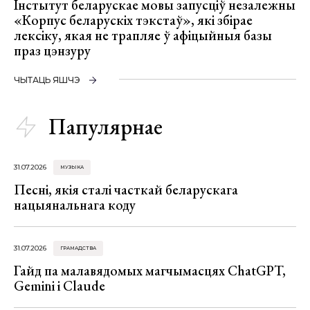
Інстытут беларускае мовы запусціў незалежны
«Корпус беларускіх тэкстаў», які збірае
лексіку, якая не трапляе ў афіцыйныя базы
праз цэнзуру
ЧЫТАЦЬ ЯШЧЭ
Папулярнае
31.07.2026
МУЗЫКА
Песні, якія сталі часткай беларускага
нацыянальнага коду
31.07.2026
ГРАМАДСТВА
Гайд па малавядомых магчымасцях ChatGPT,
Gemini і Claude