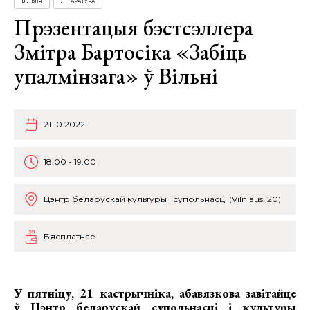
ВІЛЬНЯ
ЛІТАРАТУРА
Прэзентацыя бэстсэллера
Змітра Бартосіка «Забіць
упалмінзага» ў Вільні
21.10.2022
18:00 - 19:00
Цэнтр беларускай культуры і супольнасці (Vilniaus, 20)
Бясплатнае
У пятніцу, 21 кастрычніка, абавязкова завітайце
ў Цэнтр беларускай супольнасці і культуры