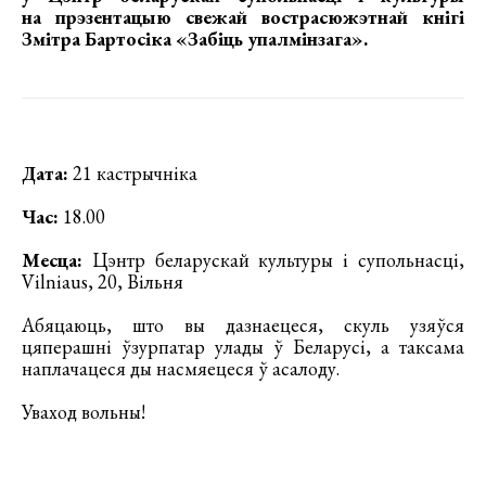
на
прэзентацыю свежай вострасюжэтнай кнігі
Змітра Бартосіка «Забіць упалмінзага»
.
Дата:
21 кастрычніка
Час:
18.00
Месца:
Цэнтр беларускай культуры і супольнасці,
Vilniaus, 20, Вільня
Абяцаюць, што вы дазнаецеся, скуль узяўся
цяперашні ўзурпатар улады ў Беларусі, а таксама
наплачацеся ды насмяецеся ў асалоду.
Уваход вольны!