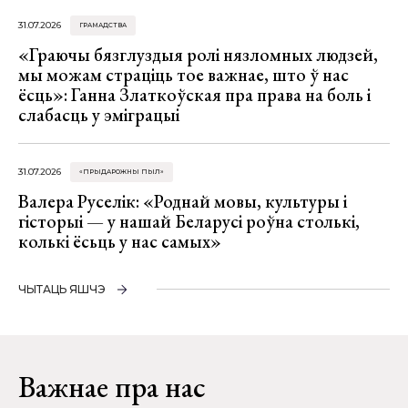
31.07.2026
ГРАМАДСТВА
«Граючы бязглуздыя ролі нязломных людзей,
мы можам страціць тое важнае, што ў нас
ёсць»: Ганна Златкоўская пра права на боль і
слабасць у эміграцыі
31.07.2026
«ПРЫДАРОЖНЫ ПЫЛ»
Валера Руселік: «Роднай мовы, культуры і
гісторыі — у нашай Беларусі роўна столькі,
колькі ёсьць у нас самых»
ЧЫТАЦЬ ЯШЧЭ
Важнае пра нас