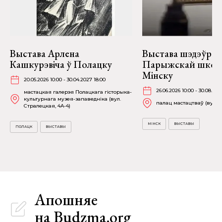
Выстава Арлена
Выстава шэдэўраў
Кашкурэвіча ў Полацку
Парыжскай школ
Мінску
20.05.2026 10:00 - 30.04.2027 18:00
26.06.2026 10:00 - 30.08.202
мастацкая галерэя Полацкага гісторыка-
культурнага музея-запаведніка (вул.
палац мастацтваў (вул. К
Стралецкая, 4A-4)
МІНСК
ВЫСТАВЫ
ПОЛАЦК
ВЫСТАВЫ
Апошняе
на Budzma.org