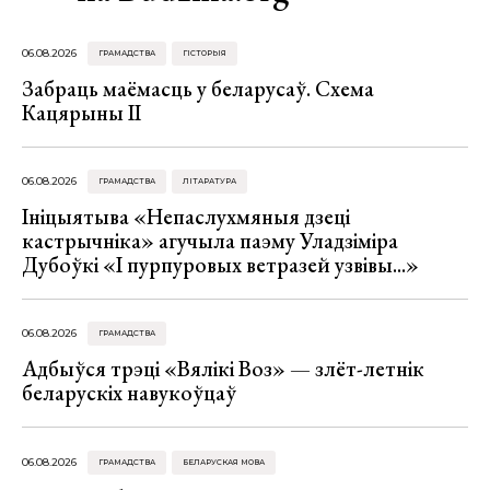
06.08.2026
ГРАМАДСТВА
ГІСТОРЫЯ
Забраць маёмасць у беларусаў. Схема
Кацярыны ІІ
06.08.2026
ГРАМАДСТВА
ЛІТАРАТУРА
Ініцыятыва «Непаслухмяныя дзеці
кастрычніка» агучыла паэму Уладзіміра
Дубоўкі «І пурпуровых ветразей узвівы...»
06.08.2026
ГРАМАДСТВА
Адбыўся трэці «Вялікі Воз» — злёт-летнік
беларускіх навукоўцаў
06.08.2026
ГРАМАДСТВА
БЕЛАРУСКАЯ МОВА