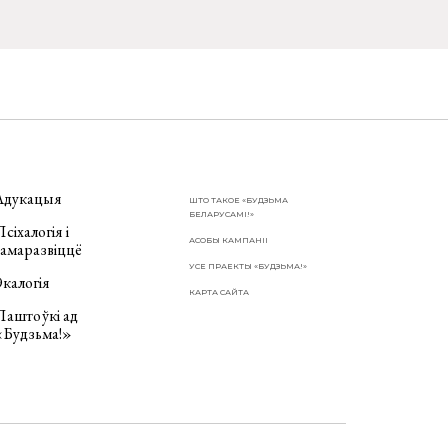
Адукацыя
ШТО ТАКОЕ «БУДЗЬМА
БЕЛАРУСАМІ!»
сіхалогія і
АСОБЫ КАМПАНІІ
самаразвіццё
УСЕ ПРАЕКТЫ «БУДЗЬМА!»
калогія
КАРТА САЙТА
Паштоўкі ад
«Будзьма!»