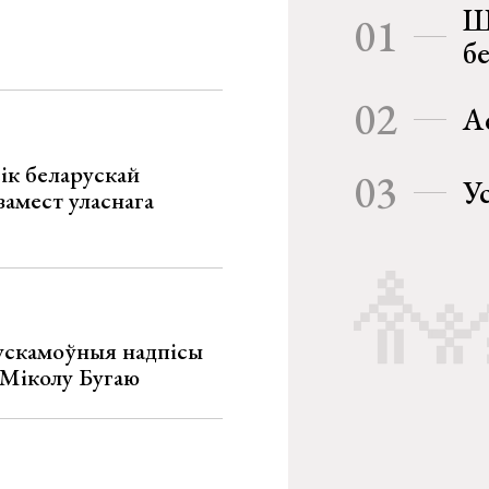
Ш
01
б
02
А
ік беларускай
03
У
замест уласнага
ускамоўныя надпісы
е Міколу Бугаю