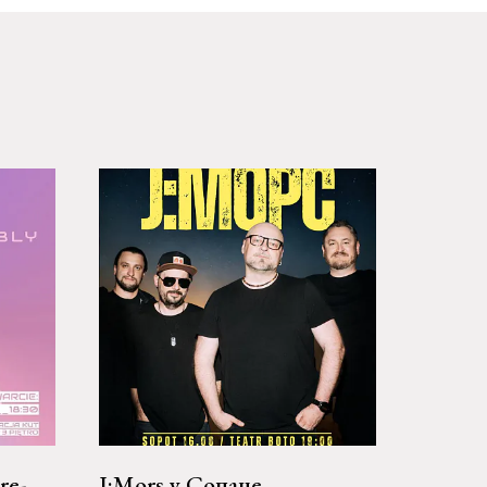
re-
J:Mors у Сопаце