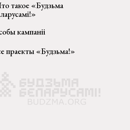
то такое «Будзьма
еларусамі!»
собы кампаніі
се праекты «Будзьма!»