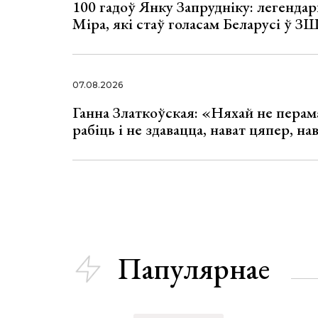
100 гадоў Янку Запрудніку: легенда
Міра, які стаў голасам Беларусі ў З
07.08.2026
Ганна Златкоўская: «Няхай не перама
рабіць і не здавацца, нават цяпер, на
Папулярнае