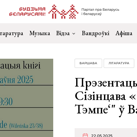
таратура
Музыка
Відэа
Вандроўкі
Афіша
ВАРШАВА
ЛІТАРАТУРА
Прэзентацы
Сізінцава «
Тэмпе‘" ў 
22.05.2025