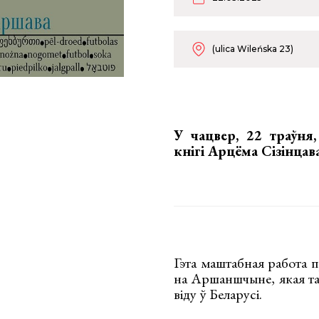
(ulica Wileńska 23)
У чацвер, 22 траўня
кнігі Арцёма Сізінцава
Гэта маштабная работа 
на Аршаншчыне, якая та
віду ў Беларусі.