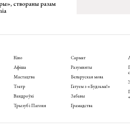
ары», створаны разам
nia
Кіно
Сармат
Афіша
Разумняты
П
Мастацтва
Беларуская мова
Э
Тэатр
Гатуем з «Будзьма!»
Вандроўкі
Забавы
Трызуб і Пагоня
Грамадства