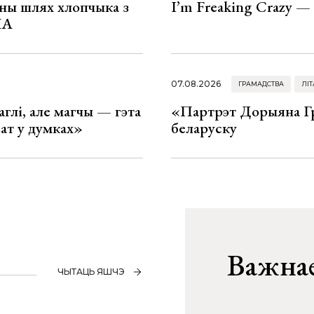
рны шлях хлопчыка з
I’m Freaking Crazy —
ША
07.08.2026
ГРАМАДСТВА
ЛІТ
глі, але магчы — гэта
«Партрэт Дорыяна Гр
ват у думках»
беларуску
Важнае
ЧЫТАЦЬ ЯШЧЭ