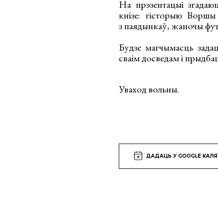
На прэзентацыі згадаю
кнізе: гісторыю Ворш
з паядынкаў, жаночы фут
Будзе магчымасць задац
сваім досведам і прыдбац
Уваход вольны.
ДАДАЦЬ У GOOGLE КАЛ