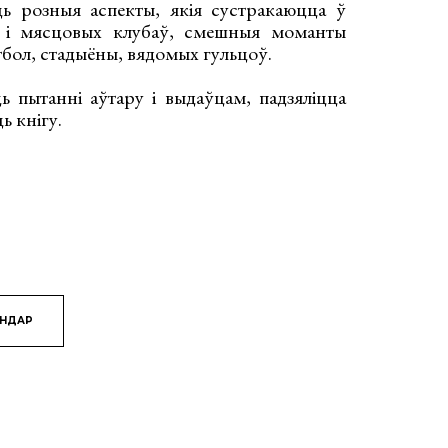
ць розныя аспекты, якія сустракаюцца ў
ы і мясцовых клубаў, смешныя моманты
бол, стадыёны, вядомых гульцоў.
ь пытанні аўтару і выдаўцам, падзяліцца
ь кнігу.
ЯНДАР