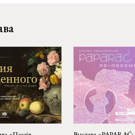
ава
ава «Паэзія
Выстава «PAPARAĆ: 