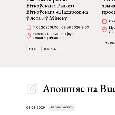
Віткоўскай і Рыгора
звыч
Віткоўскага «Падарожжа
прост
ў лета» ў Мінску
02.
11.06.2026 18:00 - 09.08.2026 18:00
Муз
Лен
галерэя Шчамялёва (вул.
Рэвалюцыйная, 10)
МАГІЛЁ
МІНСК
ВЫСТАВЫ
Апошняе
на Bu
09.08.2026
БЕЛАРУСЫ СВЕТУ