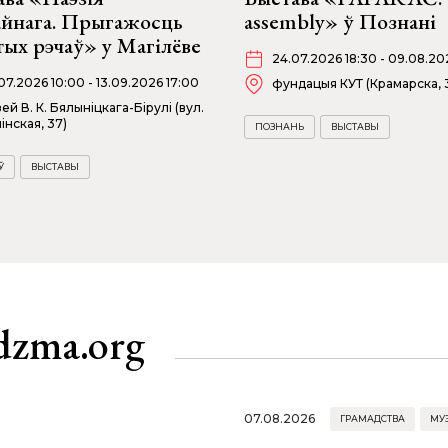
айнага. Прыгажосць
assembly» ў Познані
ых рэчаў» у Магілёве
24.07.2026 18:30 - 09.08.20
07.2026 10:00 - 13.09.2026 17:00
фундацыя КУТ (Крамарска, 
ей В. К. Бялыніцкага-Бірулі (вул.
інская, 37)
ПОЗНАНЬ
ВЫСТАВЫ
Ў
ВЫСТАВЫ
dzma.org
07.08.2026
ГРАМАДСТВА
МУ