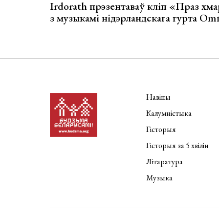
Irdorath прэзентаваў кліп «Праз хм
з музыкамі нідэрландскага гурта Om
Навіны
Калумністыка
Гісторыя
Гісторыя за 5 хвілін
Літаратура
Музыка