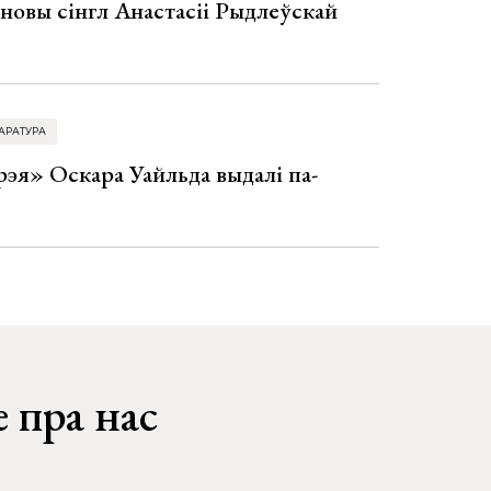
 новы сінгл Анастасіі Рыдлеўскай
АРАТУРА
эя» Оскара Уайльда выдалі па-
 пра нас