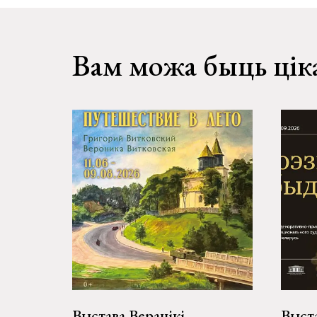
Вам можа быць цік
Выстава Веранікі
Выст