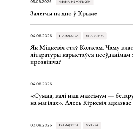
05.08.2026
«МАМА, НЕ ЖУРЫСЯ!»
Залегчы на дно ў Крыме
04.08.2026
ГРАМАДСТВА
ЛІТАРАТУРА
Як Міцкевіч стаў Коласам. Чаму клас
літаратуры карыстаўся псеўданімам 
прозвішча?
04.08.2026
«Сумна, калі наш максімум — белар
на магілах». Алесь Кіркевіч адказва
03.08.2026
ГРАМАДСТВА
МУЗЫКА