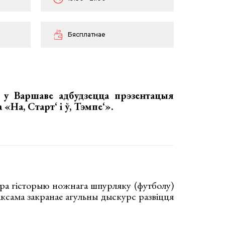
Бясплатнае
, у Варшаве адбудзецца
прэзентацыя
 «На, Старт‘ і ў, Тэмпе‘»
.
пра гісторыю ножнага шпурляку (футболу)
ксама закранае агульны дыскурс развіцця