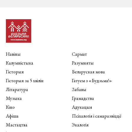
Навіны
Сармат
Калумністыка
Разумняты
Гісторыя
Беларуская мова
Гісторыя за 5 хвілін
Гатуем з «Будзьма!»
Літаратура
Забавы
Музыка
Грамадства
Кіно
Адукацыя
Афіша
Псіхалогія і самаразвіццё
Мастацтва
Экалогія