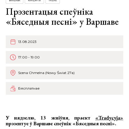
ВАРШАВА
КАНЦЭРТЫ
ІНШАЕ
Прэзентацыя спеўніка
«Бяседныя песні» у Варшаве
13.08.2023
17:00 - 19:00
Scena Chmelna (Nowy Świat 27a)
Бясплатнае
У нядзелю, 13 жніўня, праект
«Tradycyja»
прэзентуе ў Варшаве спеўнік «Бяседныя песні».