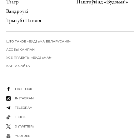
Тэатр
Паштоўкі ад «Будзьма!»
Вандроўкі
Трызуб і Пагоня
ШТО ТАКОЕ «БУДЗЬМА БЕЛАРУСАМІ!»
АСОБЫ КАМПАНІІ
УСЕ ПРАЕКТЫ «БУДЗЬМА!»
КАРТА САЙТА
FACEBOOK
INSTAGRAM
TELEGRAM
TIKTOK
X (TWITTER)
YOUTUBE