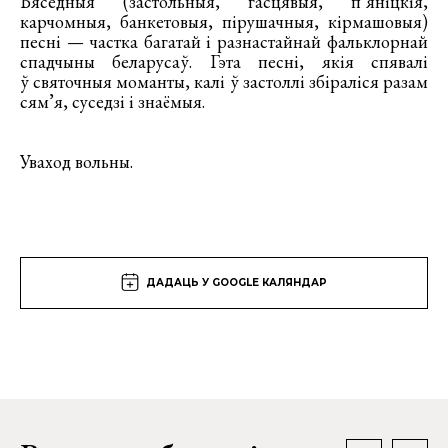
Бяседныя (застольныя, гасцявыя, п’яніцкія,
карчомныя, банкетовыя, пірушачныя, кірмашовыя)
песні — частка багатай і разнастайнай фальклорнай
спадчыны беларусаў. Гэта песні, якія спявалі
ў святочныя моманты, калі ў застоллі збіраліся разам
сям’я, суседзі і знаёмыя.
Уваход вольны.
ДАДАЦЬ У GOOGLE КАЛЯНДАР