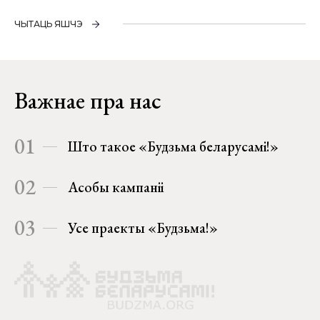
ЧЫТАЦЬ ЯШЧЭ
Важнае пра нас
01
Што такое «Будзьма беларусамі!»
02
Асобы кампаніі
03
Усе праекты «Будзьма!»