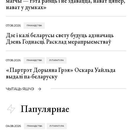
магчы — гэта рабіць і не здавацца, нават цяпер,
нават у думках»
07.08.2026
ГРАМАДСТВА
Дзе і калі беларусы свету будуць адзначаць
Дзень Годнасці. Расклад мерапрыемстваў
07.08.2026
ГРАМАДСТВА
ЛІТАРАТУРА
«Партрэт Дорыяна Грэя» Оскара Уайльда
выдалі па-беларуску
ЧЫТАЦЬ ЯШЧЭ
Папулярнае
04.08.2026
ГРАМАДСТВА
ЛІТАРАТУРА