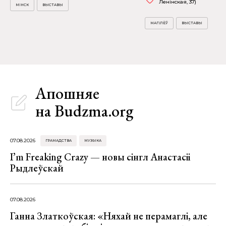
Ленінская, 37)
МІНСК
ВЫСТАВЫ
МАГІЛЁЎ
ВЫСТАВЫ
Апошняе
на Budzma.org
07.08.2026
ГРАМАДСТВА
МУЗЫКА
I’m Freaking Crazy — новы сінгл Анастасіі
Рыдлеўскай
07.08.2026
Ганна Златкоўская: «Няхай не перамаглі, але