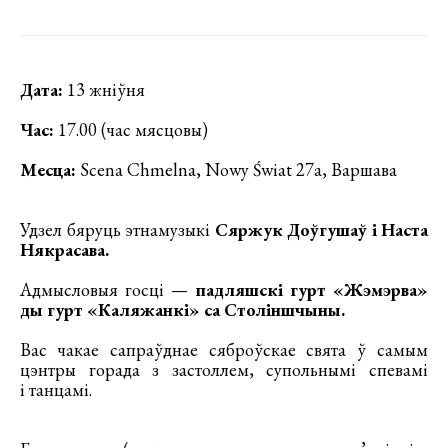
Дата:
13 жніўня
Час:
17.00 (час мясцовы)
Месца:
Scena Chmelna, Nowy Świat 27a, Варшава
Удзел бяруць этнамузыкі
Сяржук Доўгушаў і Наста
Някрасава.
Адмысловыя госці —
падляшскі гурт «Жэмэрва»
ды гурт «Каляжанкі» са Століншчыны.
Вас чакае сапраўднае сяброўскае свята ў самым
цэнтры горада з застоллем, супольнымі спевамі
і танцамі.