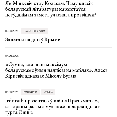
Як Міцкевіч стаў Коласам. Чаму класік
беларускай літаратуры карыстаўся
псеўданімам замест уласнага прозвішча?
05.08.2026
«МАМА, НЕ ЖУРЫСЯ!»
Залегчы на дно ў Крыме
04.08.2026
«Сумна, калі наш максімум —
беларускамоўныя надпісы на магілах». Алесь
Кіркевіч адказвае Міколу Бугаю
03.08.2026
ГРАМАДСТВА
МУЗЫКА
Irdorath прэзентаваў кліп «Праз хмары»,
створаны разам з музыкамі нідэрландскага
гурта Omnia