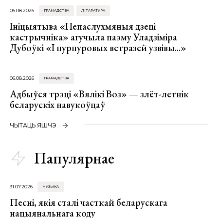
06.08.2026
ГРАМАДСТВА
ЛІТАРАТУРА
Ініцыятыва «Непаслухмяныя дзеці
кастрычніка» агучыла паэму Уладзіміра
Дубоўкі «І пурпуровых ветразей узвівы...»
06.08.2026
ГРАМАДСТВА
Адбыўся трэці «Вялікі Воз» — злёт-летнік
беларускіх навукоўцаў
ЧЫТАЦЬ ЯШЧЭ
Папулярнае
31.07.2026
МУЗЫКА
Песні, якія сталі часткай беларускага
нацыянальнага коду