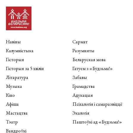
Навіны
Сармат
Калумністыка
Разумняты
Гісторыя
Беларуская мова
Гісторыя за 5 хвілін
Гатуем з «Будзьма!»
Літаратура
Забавы
Музыка
Грамадства
Кіно
Адукацыя
Афіша
Псіхалогія і самаразвіццё
Мастацтва
Экалогія
Тэатр
Паштоўкі ад «Будзьма!»
Вандроўкі