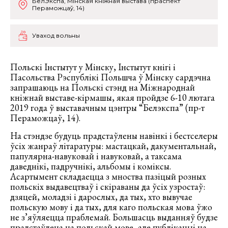
БелЭкспа, Мінская кніжная выстава (праспект
Пераможцаў, 14)
Уваход вольны
Польскі Інстытут у Мінску, Інстытут кнігі і
Пасольства Рэспублікі Польшча ў Мінску сардэчна
запрашаюць на Польскі стэнд на Міжнароднай
кніжнай выставе-кірмашы, якая пройдзе 6-10 лютага
2019 года ў выставачным цэнтры “Белэкспа” (пр-т
Пераможцаў, 14).
На стэндзе будуць прадстаўлены навінкі і бестселеры
ўсіх жанраў літаратуры: мастацкай, дакументальнай,
папулярна-навуковай і навуковай, а таксама
даведнікі, падручнікі, альбомы і коміксы.
Асартымент складаецца з мноства пазіцый розных
польскіх выдавецтваў і скіраваны да ўсіх узростаў:
дзяцей, моладзі і дарослых, да тых, хто вывучае
польскую мову і да тых, для каго польская мова ўжо
не з’яўляецца праблемай. Большасць выданняў будзе
прадстаўлена на польскай мове, але публікацыі на