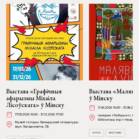
Выстава «Графічныя
Выстава «Малява
афарызмы Міхаіла
ў Мінску
Лісоўскага» ў Мінску
11.06.2026 16:00 - 31.08.2026
17.03.2026 16:00 - 31.12.2026 17:00
галерэя «Лабірынт», На
бібліятэка (пр-т Незалежн
Музей гісторыі беларускай літаратуры
(вул. Багдановіча, 13)
МІНСК
ВЫСТАВЫ