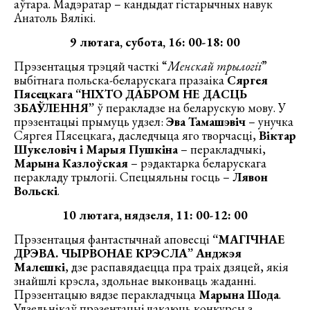
аўтара. Мадэратар – кандыдат гістарычных навук
Анатоль Вялікі.
9 лютага, субота, 16: 00-18: 00
Прэзентацыя трэцяй часткі “
Менскай трылогіі
”
выбітнага польска-беларускага празаіка
Сяргея
Пясецкага
“НІХТО ДАБРОМ НЕ ДАСЦЬ
ЗБАЎЛЕННЯ”
ў перакладзе на беларускую мову. У
прэзентацыі прымуць удзел:
Эва Тамашэвіч
– унучка
Сяргея Пясецкага, даследчыца яго творчасці,
Віктар
Шукеловіч і Марыя Пушкіна
– перакладчыкі,
Марына Казлоўская
– рэдактарка беларускага
перакладу трылогіі. Спецыяльны госць –
Лявон
Вольскі
.
10 лютага, нядзеля, 11: 00-12: 00
Прэзентацыя фантастычнай аповесці
“МАГІЧНАЕ
ДРЭВА. ЧЫРВОНАЕ КРЭСЛА” Анджэя
Малешкі
, дзе распавядаецца пра траіх дзяцей, якія
знайшлі крэсла, здольнае выконваць жаданні.
Прэзентацыю вядзе перакладчыца
Марына Шода
.
Удзельнікаў прэзентацыі чакаюць конкурсы з