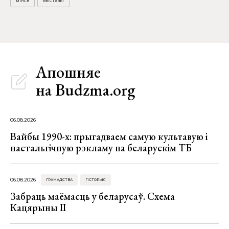
МІНСК
ВЫСТАВЫ
Апошняе
на Budzma.org
06.08.2026
Вайбы 1990-х: прыгадваем самую культавую і
настальгічную рэкламу на беларускім ТБ
06.08.2026
ГРАМАДСТВА
ГІСТОРЫЯ
Забраць маёмасць у беларусаў. Схема
Кацярыны ІІ