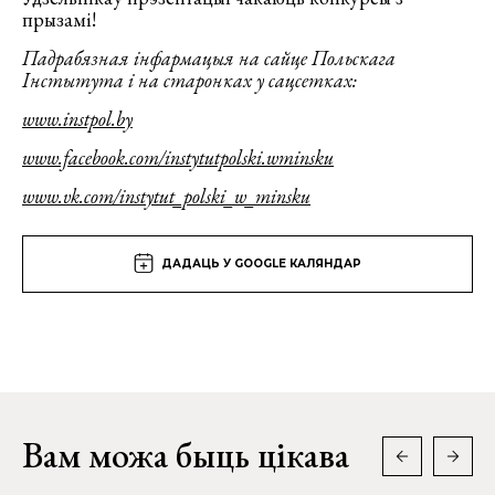
прызамі!
Падрабязная інфармацыя на сайце Польскага
Інстытута і на старонках у сацсетках:
www
.instpol
.by
www
.facebook
.com
/instytutpolski
.wminsku
www
.vk
.com
/instytut
_polski
_w
_minsku
ДАДАЦЬ У GOOGLE КАЛЯНДАР
Вам можа быць цікава