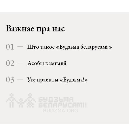
Важнае пра нас
01
Што такое «Будзьма беларусамі!»
02
Асобы кампаніі
03
Усе праекты «Будзьма!»