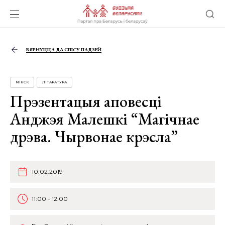
ВЯРНУЦЦА ДА СПІСУ ПАДЗЕЙ
МІНСК
ЛІТАРАТУРА
Прэзентацыя аповесці
Анджэя Малешкі “Магічнае
дрэва. Чырвонае крэсла”
10.02.2019
11:00 - 12:00