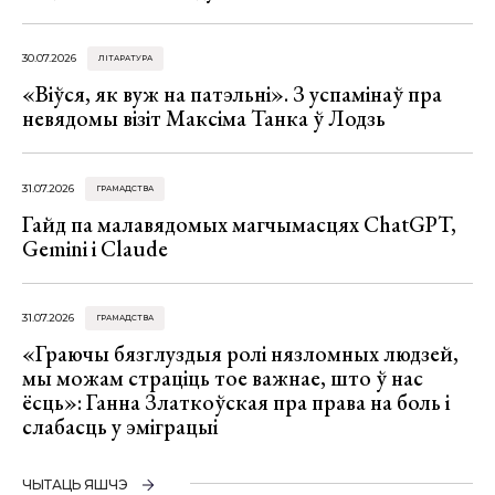
30.07.2026
ЛІТАРАТУРА
«Віўся, як вуж на патэльні». З успамінаў пра
невядомы візіт Максіма Танка ў Лодзь
31.07.2026
ГРАМАДСТВА
Гайд па малавядомых магчымасцях ChatGPT,
Gemini і Claude
31.07.2026
ГРАМАДСТВА
«Граючы бязглуздыя ролі нязломных людзей,
мы можам страціць тое важнае, што ў нас
ёсць»: Ганна Златкоўская пра права на боль і
слабасць у эміграцыі
ЧЫТАЦЬ ЯШЧЭ