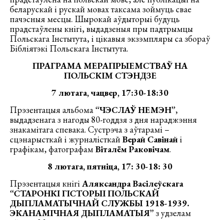
беларускай і рускай мовах таксама зоймуць свае
пачэсныя месцы. Шырокай аўдыторыі будуць
прадстаўлены кнігі, выдадзеныя пры падтрымцы
Польскага Інстытута, і цікавыя экзэмпляры са збораў
Бібліятэкі Польскага Інстытута.
ПРАГРАМА МЕРАПРЫЕМСТВАЎ НА
ПОЛЬСКІМ СТЭНДЗЕ
7 лютага, чацвер, 17:30-18:30
Прэзентацыя альбома
“ЧЭСЛАЎ НЕМЭН”
,
выдадзенага з нагоды 80-годдзя з дня нараджэння
знакамітага спевака. Сустрэча з аўтарамі –
сцэнарысткай і журналісткай
Верай Савінай
і
графікам, фатографам
Віталём Раковічам
.
8 лютага, пятніца, 17: 30-18: 30
Прэзентацыя кнігі
Аляксандра Васілеўскага
“СТАРОНКІ ГІСТОРЫІ ПОЛЬСКАЙ
ДЫПЛАМАТЫЧНАЙ СЛУЖБЫ 1918-1939.
ЭКАНАМІЧНАЯ ДЫПЛАМАТЫЯ”
з удзелам