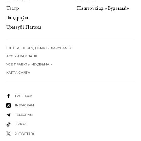
Тэатр
Паштоўкі ад «Будзьма!»
Вандроўкі
Трызуб і Пагоня
ШТО ТАКОЕ «БУДЗЬМА БЕЛАРУСАМІ!»
АСОБЫ КАМПАНІІ
УСЕ ПРАЕКТЫ «БУДЗЬМА!»
КАРТА САЙТА
FACEBOOK
INSTAGRAM
TELEGRAM
TIKTOK
X (TWITTER)