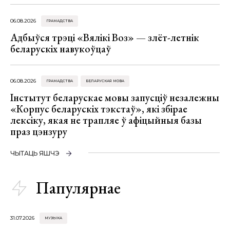
06.08.2026
ГРАМАДСТВА
Адбыўся трэці «Вялікі Воз» — злёт-летнік
беларускіх навукоўцаў
06.08.2026
ГРАМАДСТВА
БЕЛАРУСКАЯ МОВА
Інстытут беларускае мовы запусціў незалежны
«Корпус беларускіх тэкстаў», які збірае
лексіку, якая не трапляе ў афіцыйныя базы
праз цэнзуру
ЧЫТАЦЬ ЯШЧЭ
Папулярнае
31.07.2026
МУЗЫКА