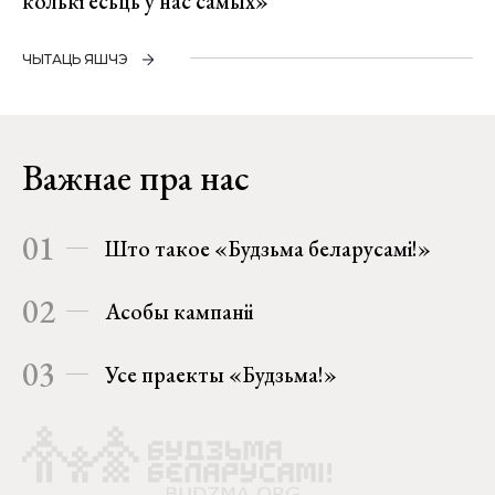
колькі ёсьць у нас самых»
ЧЫТАЦЬ ЯШЧЭ
Важнае пра нас
01
Што такое «Будзьма беларусамі!»
02
Асобы кампаніі
03
Усе праекты «Будзьма!»