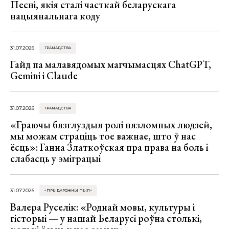
Песні, якія сталі часткай беларускага
нацыянальнага коду
31.07.2026
ГРАМАДСТВА
Гайд па малавядомых магчымасцях ChatGPT,
Gemini і Claude
31.07.2026
ГРАМАДСТВА
«Граючы бязглуздыя ролі нязломных людзей,
мы можам страціць тое важнае, што ў нас
ёсць»: Ганна Златкоўская пра права на боль і
слабасць у эміграцыі
31.07.2026
«ПРЫДАРОЖНЫ ПЫЛ»
Валера Руселік: «Роднай мовы, культуры і
гісторыі — у нашай Беларусі роўна столькі,