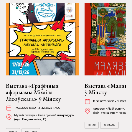
Выстава «Графічныя
Выстава «Малява
афарызмы Міхаіла
ў Мінску
Лісоўскага» ў Мінску
11.06.2026 16:00 - 31.08.2026
17.03.2026 16:00 - 31.12.2026 17:00
галерэя «Лабірынт», На
бібліятэка (пр-т Незалежн
Музей гісторыі беларускай літаратуры
(вул. Багдановіча, 13)
МІНСК
ВЫСТАВЫ
МІНСК
ВЫСТАВЫ