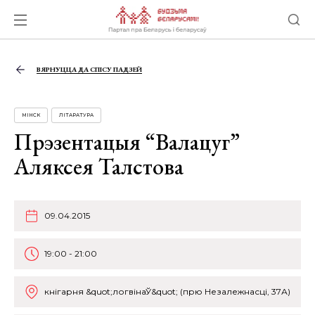
ВЯРНУЦЦА ДА СПІСУ ПАДЗЕЙ
МІНСК
ЛІТАРАТУРА
Прэзентацыя “Валацуг”
Аляксея Талстова
09.04.2015
19:00 - 21:00
кнігарня &quot;логвінаЎ&quot; (прю Незалежнасці, 37А)