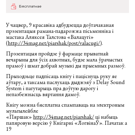
Бясплатнае
У чацвер, 9 красавіка адбудзецца доўгачаканая
прэзентацыя рамана-падарожжа пісьменніка і
мастака Аляксея Талстова «Валацугі»
(
http://34mag.net/piarshak/post/valacugi/
).
Прэзентацыя пройдзе ў фармаце прыватнай
вечарыны для ўсіх ахвотных, будзе мала ўрачыстых
прамоў і шмат добрай музыкі ды прыемных размоў.
Прыходзьце падпісаць кнігу і паціснуць руку яе
аўтару, а таксама паслухаць дыджэяў з Delay Sound
System i пагутарыць пра доўгую дарогу і
непазбежнасць вяртання дамоў.
Кнігу можна бясплатна спампаваць на электроным
мультылейбле
«Пяршак»
http://34mag.net/piarshak/
ці набыць
папяровую версію ў Кнігарні «ЛогвінаЎ». Пачатак а
19