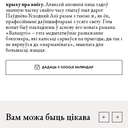
крыху пра кнігу.
Аляксей апошнія пяць гадоў
значную частку свайго часу глытаў пыл дарог
Паўднёва-Усходняй Азіі разам з такімі ж, як ён,
прафесійнымі даўншыфтарамі з усяго свету. Гэты
вопыт быў пакладзены ў аснову яго новага рамана.
«Валацугі» – гэта медытатыўнае разважанне
бэкпэкера, які калісьці сарваўся па прыгоды, ды так і
не вярнуўся да «нармалёвага», звыклага для
большасці жыцця.
ДАДАЦЬ У GOOGLE КАЛЯНДАР
Вам можа быць цікава