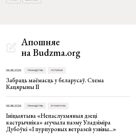
Апошняе
на Budzma.org
06.08.2026
ГРАМАДСТВА
ГІСТОРЫЯ
Забраць маёмасць у беларусаў. Схема
Кацярыны ІІ
06.08.2026
ГРАМАДСТВА
ЛІТАРАТУРА
Ініцыятыва «Непаслухмяныя дзеці
кастрычніка» агучыла паэму Уладзіміра
Дубоўкі «І пурпуровых ветразей узвівы...»