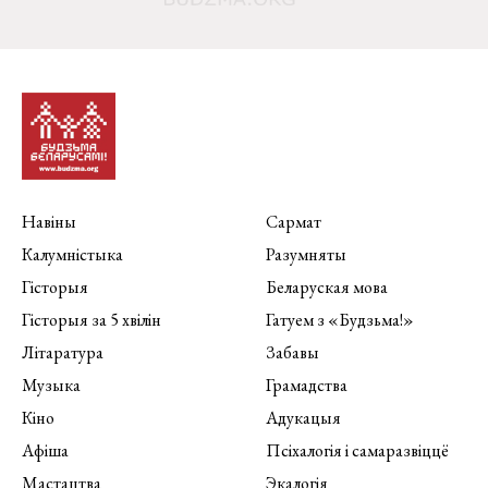
Навіны
Сармат
Калумністыка
Разумняты
Гісторыя
Беларуская мова
Гісторыя за 5 хвілін
Гатуем з «Будзьма!»
Літаратура
Забавы
Музыка
Грамадства
Кіно
Адукацыя
Афіша
Псіхалогія і самаразвіццё
Мастацтва
Экалогія