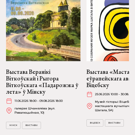
Выстава Веранікі
Выстава «Мастакі
Віткоўскай і Рыгора
еўрапейскага аван
Віткоўскага «Падарожжа ў
Віцебску
лета» ў Мінску
25.06.2026 10:00 - 30.08.202
11.06.2026 18:00 - 09.08.2026 18:00
Музей гісторыі Віцебска
мастацкага вучылішча (в
галерэя Шчамялёва (вул.
Шагала, 5А)
Рэвалюцыйная, 10)
ВІЦЕБСК
ВЫСТАВЫ
МІНСК
ВЫСТАВЫ