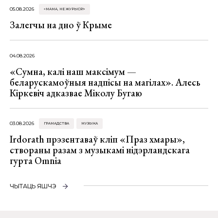
05.08.2026
«МАМА, НЕ ЖУРЫСЯ!»
Залегчы на дно ў Крыме
04.08.2026
«Сумна, калі наш максімум —
беларускамоўныя надпісы на магілах». Алесь
Кіркевіч адказвае Міколу Бугаю
03.08.2026
ГРАМАДСТВА
МУЗЫКА
Irdorath прэзентаваў кліп «Праз хмары»,
створаны разам з музыкамі нідэрландскага
гурта Omnia
ЧЫТАЦЬ ЯШЧЭ