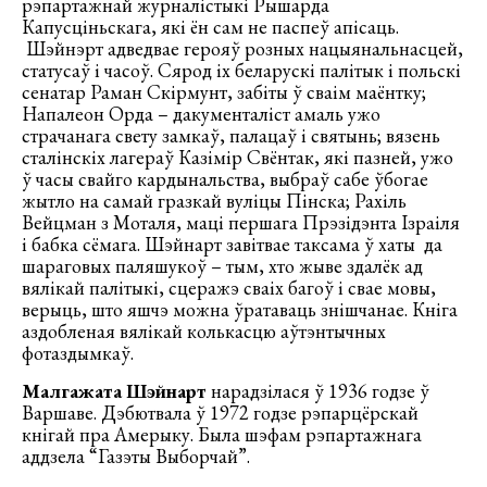
рэпартажнай журналістыкі Рышарда
Капусціньскага, які ён сам не паспеў апісаць.
Шэйнэрт адведвае герояў розных нацыянальнасцей,
статусаў і часоў. Сярод іх беларускі палітык і польскі
сенатар Раман Скірмунт, забіты ў сваім маёнтку;
Напалеон Орда – дакументаліст амаль ужо
страчанага свету замкаў, палацаў і святынь; вязень
сталінскіх лагераў Казімір Свёнтак, які пазней, ужо
ў часы свайго кардынальства, выбраў сабе ўбогае
жытло на самай гразкай вуліцы Пінска; Рахіль
Вейцман з Моталя, маці першага Прэзідэнта Ізраіля
і бабка сёмага. Шэйнарт завітвае таксама ў хаты да
шараговых паляшукоў – тым, хто жыве здалёк ад
вялікай палітыкі, сцеражэ сваіх багоў і свае мовы,
верыць, што яшчэ можна ўратаваць знішчанае. Кніга
аздобленая вялікай колькасцю аўтэнтычных
фотаздымкаў.
Малгажата Шэйнарт
нарадзілася ў 1936 годзе ў
Варшаве. Дэбютвала ў 1972 годзе рэпарцёрскай
кнігай пра Амерыку. Была шэфам рэпартажнага
аддзела “Газэты Выборчай”.