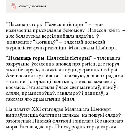
Уваход вольны
“Насыпаць горы. Палескія гісторыі” – гэтак
называецца прысвечаная феномену Палесся кніга –
а яе беларуская версія выйшла нядаўна ў
выдавецтве “Логвінаў” – вядомай польскай
журналісткі-рэпартажніцы Малгажаты Шэйнэрт.
“Насыпаць горы. Палескія гісторыі”
– таленавіта
закручаны ўсёахопны аповед пра рэгіён, дзе поруч
жылі беларусы, палякі, літоўцы, украінцы і габрэі.
Але таксама і тутэйшыя – палешукі, для якіх радзіма
– гэта не гісторыя ці палітыка, а месца чалавека ў
космасе. Гэта застылы ў часе свет магнатаў, паноў і
сялян, прамыслоўцаў, гандляроў і цадыкаў, а
таксама яго драматычны фінал.
На пачатку ХХІ стагоддзя Малгажата Шэйнэрт
выпраўляецца балотным шляхам на пошукі слядоў
затопленай Пінскай флатыліі і зніклага Герадотавага
мора. Распавядае пра Пінск, родны горад караля