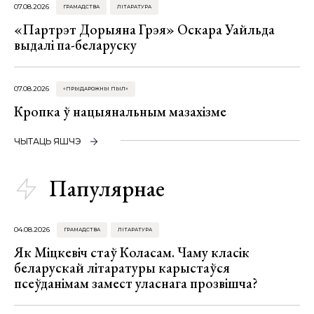
07.08.2026
ГРАМАДСТВА
ЛІТАРАТУРА
«Партрэт Дорыяна Грэя» Оскара Уайльда
выдалі па-беларуску
07.08.2026
«ПРЫДАРОЖНЫ ПЫЛ»
Кропка ў нацыянальным мазахізме
ЧЫТАЦЬ ЯШЧЭ
Папулярнае
04.08.2026
ГРАМАДСТВА
ЛІТАРАТУРА
Як Міцкевіч стаў Коласам. Чаму класік
беларускай літаратуры карыстаўся
псеўданімам замест уласнага прозвішча?