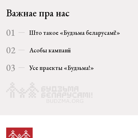
Важнае пра нас
01
Што такое «Будзьма беларусамі!»
02
Асобы кампаніі
03
Усе праекты «Будзьма!»