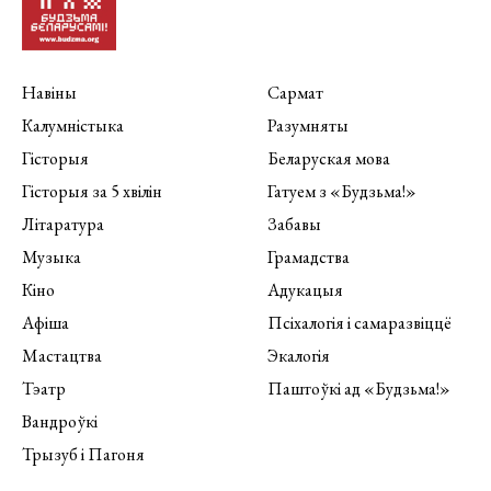
Навіны
Сармат
Калумністыка
Разумняты
Гісторыя
Беларуская мова
Гісторыя за 5 хвілін
Гатуем з «Будзьма!»
Літаратура
Забавы
Музыка
Грамадства
Кіно
Адукацыя
Афіша
Псіхалогія і самаразвіццё
Мастацтва
Экалогія
Тэатр
Паштоўкі ад «Будзьма!»
Вандроўкі
Трызуб і Пагоня