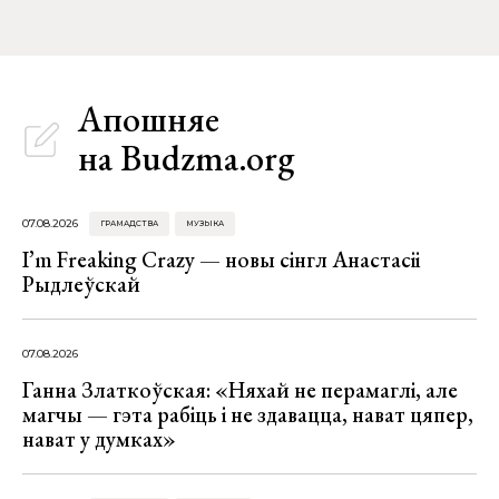
Апошняе
на Budzma.org
07.08.2026
ГРАМАДСТВА
МУЗЫКА
I’m Freaking Crazy — новы сінгл Анастасіі
Рыдлеўскай
07.08.2026
Ганна Златкоўская: «Няхай не перамаглі, але
магчы — гэта рабіць і не здавацца, нават цяпер,
нават у думках»