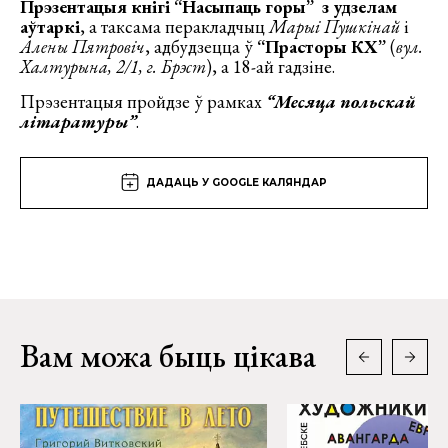
Прэзентацыя кнігі “Насыпаць горы” з удзелам
аўтаркі
, а таксама перакладчыц
Марыі Пушкінай
і
Алены Пятровіч
, адбудзецца ў
“Прасторы КХ”
(
вул.
Халтурына, 2/1, г. Брэст
), а 18-ай гадзіне.
Прэзентацыя пройдзе ў рамках
“Месяца польскай
літаратуры”
.
ДАДАЦЬ У GOOGLE КАЛЯНДАР
Вам можа быць цікава