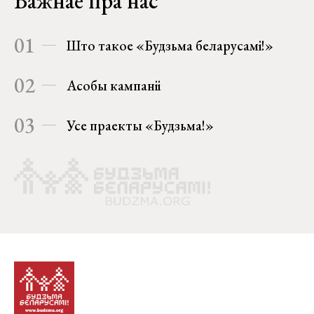
Важнае пра нас
01
Што такое «Будзьма беларусамі!»
02
Асобы кампаніі
03
Усе праекты «Будзьма!»