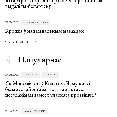
«Партрэт Дорыяна Грэя» Оскара Уайльда
выдалі па-беларуску
07.08.2026
«ПРЫДАРОЖНЫ ПЫЛ»
Кропка ў нацыянальным мазахізме
ЧЫТАЦЬ ЯШЧЭ
Папулярнае
04.08.2026
ГРАМАДСТВА
ЛІТАРАТУРА
Як Міцкевіч стаў Коласам. Чаму класік
беларускай літаратуры карыстаўся
псеўданімам замест уласнага прозвішча?
05.08.2026
«МАМА, НЕ ЖУРЫСЯ!»