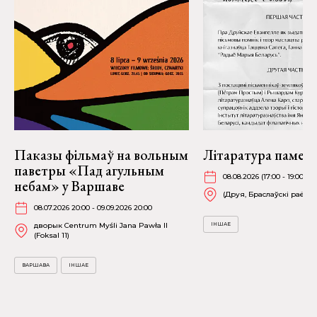
Паказы фільмаў на вольным
Літаратура памеж
паветры «Пад агульным
08.08.2026 (17:00 - 19:00)
небам» у Варшаве
(Друя, Браслаўскі раён)
08.07.2026 20:00 - 09.09.2026 20:00
дворык Centrum Myśli Jana Pawła II
ІНШАЕ
(Foksal 11)
ВАРШАВА
ІНШАЕ