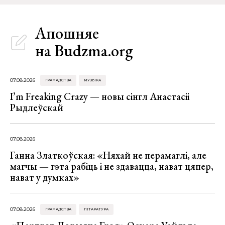
Апошняе
на Budzma.org
07.08.2026
ГРАМАДСТВА
МУЗЫКА
I’m Freaking Crazy — новы сінгл Анастасіі
Рыдлеўскай
07.08.2026
Ганна Златкоўская: «Няхай не перамаглі, але
магчы — гэта рабіць і не здавацца, нават цяпер,
нават у думках»
07.08.2026
ГРАМАДСТВА
ЛІТАРАТУРА