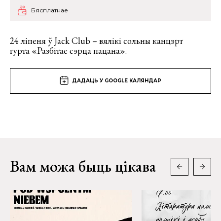
Бясплатнае
24 ліпеня ў Jack Club – вялікі сольны канцэрт
гурта «Разбітае сэрца пацана».
ДАДАЦЬ У GOOGLE КАЛЯНДАР
Вам можа быць цікава