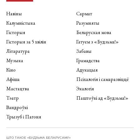
Навіны
Сармат
Калумністыка
Разумняты
Гісторыя
Беларуская мова
Гісторыя за 5 хвілін
Гатуем з «Будзьма!»
Літаратура
Забавы
Музыка
Грамадства
Кіно
Адукацыя
Афіша
Псіхалогія і самаразвіццё
Мастацтва
Экалогія
Тэатр
Паштоўкі ад «Будзьма!»
Вандроўкі
Трызуб і Пагоня
ШТО ТАКОЕ «БУДЗЬМА БЕЛАРУСАМІ!»