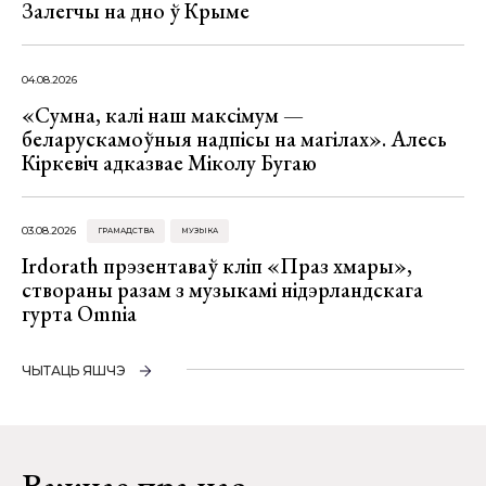
Залегчы на дно ў Крыме
04.08.2026
«Сумна, калі наш максімум —
беларускамоўныя надпісы на магілах». Алесь
Кіркевіч адказвае Міколу Бугаю
03.08.2026
ГРАМАДСТВА
МУЗЫКА
Irdorath прэзентаваў кліп «Праз хмары»,
створаны разам з музыкамі нідэрландскага
гурта Omnia
ЧЫТАЦЬ ЯШЧЭ