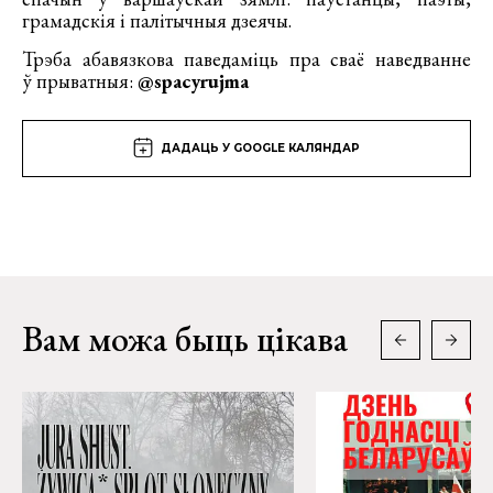
грамадскія і палітычныя дзеячы.
Трэба абавязкова паведаміць пра сваё наведванне
ў прыватныя:
@spacyrujma
ДАДАЦЬ У GOOGLE КАЛЯНДАР
Вам можа быць цікава