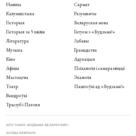
Навіны
Сармат
Калумністыка
Разумняты
Гісторыя
Беларуская мова
Гісторыя за 5 хвілін
Гатуем з «Будзьма!»
Літаратура
Забавы
Музыка
Грамадства
Кіно
Адукацыя
Афіша
Псіхалогія і самаразвіццё
Мастацтва
Экалогія
Тэатр
Паштоўкі ад «Будзьма!»
Вандроўкі
Трызуб і Пагоня
ШТО ТАКОЕ «БУДЗЬМА БЕЛАРУСАМІ!»
АСОБЫ КАМПАНІІ