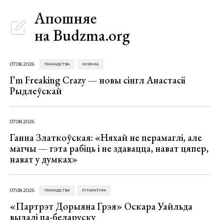
Апошняе
на Budzma.org
07.08.2026
ГРАМАДСТВА
МУЗЫКА
I’m Freaking Crazy — новы сінгл Анастасіі
Рыдлеўскай
07.08.2026
Ганна Златкоўская: «Няхай не перамаглі, але
магчы — гэта рабіць і не здавацца, нават цяпер,
нават у думках»
07.08.2026
ГРАМАДСТВА
ЛІТАРАТУРА
«Партрэт Дорыяна Грэя» Оскара Уайльда
выдалі па-беларуску