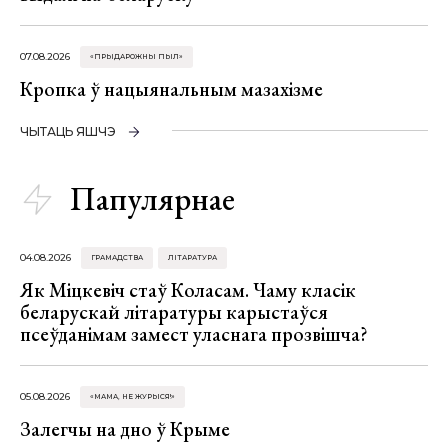
07.08.2026
«ПРЫДАРОЖНЫ ПЫЛ»
Кропка ў нацыянальным мазахізме
ЧЫТАЦЬ ЯШЧЭ
Папулярнае
04.08.2026
ГРАМАДСТВА
ЛІТАРАТУРА
Як Міцкевіч стаў Коласам. Чаму класік
беларускай літаратуры карыстаўся
псеўданімам замест уласнага прозвішча?
05.08.2026
«МАМА, НЕ ЖУРЫСЯ!»
Залегчы на дно ў Крыме