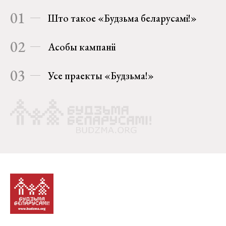
01
Што такое «Будзьма беларусамі!»
02
Асобы кампаніі
03
Усе праекты «Будзьма!»