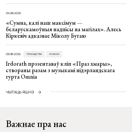
04.08.2026
«Сумна, калі наш максімум —
беларускамоўныя надпісы на магілах». Алесь
Кіркевіч адказвае Міколу Бугаю
03.08.2026
ГРАМАДСТВА
МУЗЫКА
Irdorath прэзентаваў кліп «Праз хмары»,
створаны разам з музыкамі нідэрландскага
гурта Omnia
ЧЫТАЦЬ ЯШЧЭ
Важнае пра нас