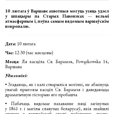
10 лютага ў Варшаве ахвотныя могуць узяць удзел
у шпацыры па Старых Павонзках — вельмі
атмасферным і, пэўна самым вядомым варшаўскім
нэкропалю.
Дата:
10 лютага
Час:
12:30 (час мясцовы)
Месца:
Ля касцёла Св. Барамэя, Powązkowska 14,
Варшава
Удзельнікі:
• Згадаюць, як і калі стварыліся могілкі, не абмінуць
увагай прыгожы касцёл Св. Барамэя і даведаюцца
драматычную гісторыю яго пробашча
• Пабачаць вядомае пахаванне пяці загінулых
у 1861 г. і магілы славутых беларусаў, якія знайшлі
спачын у варшаўскай зямлі: паўстанцы, паэты,