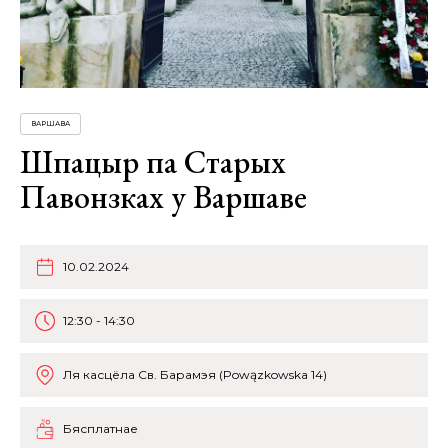
ВАРШАВА
Шпацыр па Старых
Павонзках у Варшаве
10.02.2024
12:30 - 14:30
Ля касцёла Св. Барамэя (Powązkowska 14)
Бясплатнае