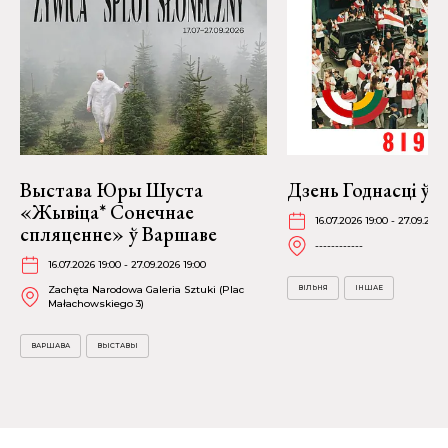
Выстава Юры Шуста
Дзень Годнасці ў В
«Жывіца* Сонечнае
16.07.2026 19:00 - 27.09.2026
спляценне» ў Варшаве
------------
16.07.2026 19:00 - 27.09.2026 19:00
Zachęta Narodowa Galeria Sztuki (Plac
ВІЛЬНЯ
ІНШАЕ
Małachowskiego 3)
ВАРШАВА
ВЫСТАВЫ