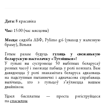
Дата:
8 красавіка
Час:
15.00 (час мясцовы)
Месца:
сядзіба АБФ, Pylimo g.6 (уваход у жалезную
браму), Вільня
Гэтым разам будуць
гуляць у свежанькую
беларускую настолачку «Тутэйшыя»!
У гульні вы сустрэнеце 50 выбітных беларусаў
розных часоў і зможаце пабыць у ролі кожнага. Вам
давядзецца ў ролі знакамітага беларуса адказваць
на падступныя пытаннечкі і адначасова спрабаваць
вылічыць, хто з гульцоў з’яўляецца вашым
двайніком.
Удзел бясплатны — проста рэгіструйцеся
па
спасылцы
.