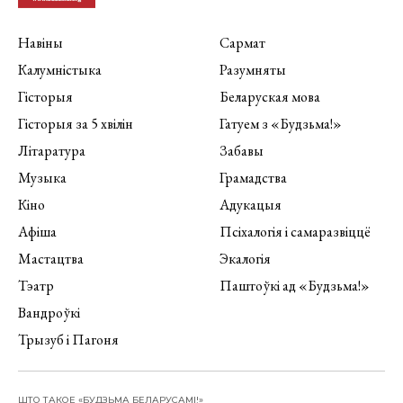
Навіны
Сармат
Калумністыка
Разумняты
Гісторыя
Беларуская мова
Гісторыя за 5 хвілін
Гатуем з «Будзьма!»
Літаратура
Забавы
Музыка
Грамадства
Кіно
Адукацыя
Афіша
Псіхалогія і самаразвіццё
Мастацтва
Экалогія
Тэатр
Паштоўкі ад «Будзьма!»
Вандроўкі
Трызуб і Пагоня
ШТО ТАКОЕ «БУДЗЬМА БЕЛАРУСАМІ!»