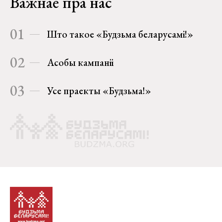
Важнае пра нас
01
Што такое «Будзьма беларусамі!»
02
Асобы кампаніі
03
Усе праекты «Будзьма!»