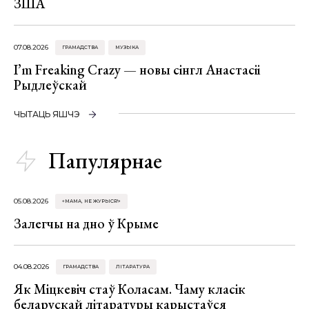
ЗША
07.08.2026
ГРАМАДСТВА
МУЗЫКА
I’m Freaking Crazy — новы сінгл Анастасіі
Рыдлеўскай
ЧЫТАЦЬ ЯШЧЭ
Папулярнае
05.08.2026
«МАМА, НЕ ЖУРЫСЯ!»
Залегчы на дно ў Крыме
04.08.2026
ГРАМАДСТВА
ЛІТАРАТУРА
Як Міцкевіч стаў Коласам. Чаму класік
беларускай літаратуры карыстаўся