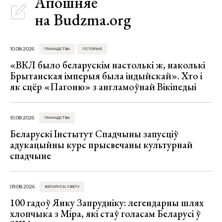
Апошняе
на Budzma.org
10.08.2026
ГРАМАДСТВА
ГІСТОРЫЯ
«ВКЛ было беларускім настолькі ж, наколькі
Брытанская імперыя была індыйскай». Хто і
як сцёр «Пагоню» з англамоўнай Вікіпедыі
10.08.2026
ГРАМАДСТВА
Беларускі Інстытут Спадчыны запусціў
адукацыйны курс прысвечаны культурнай
спадчыне
09.08.2026
БЕЛАРУСЫ СВЕТУ
100 гадоў Янку Запрудніку: легендарны шлях
хлопчыка з Міра, які стаў голасам Беларусі ў