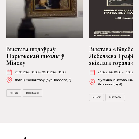
Выстава шэдэўраў
Выстава «Віцебск 
Парыжскай школы ў
Лебедзева. Графіка
Мінску
зніклага горада» ў
26.06.2026 10:00 - 30.08.2026 18:00
23.07.2026 10:00 - 13.09.2026
палац мастацтваў (вул. Казлова, 3)
Музейна-выставачны ком
Рынкавая, д. 4)
МІНСК
ВЫСТАВЫ
МІНСК
ВЫСТАВЫ