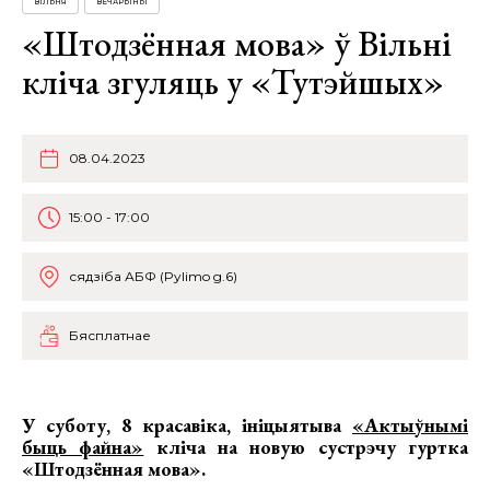
ВІЛЬНЯ
ВЕЧАРЫНЫ
«Штодзённая мова» ў Вільні
кліча згуляць у «Тутэйшых»
08.04.2023
15:00 - 17:00
сядзіба АБФ (Pylimo g.6)
Бясплатнае
У суботу, 8 красавіка, ініцыятыва
«Актыўнымі
быць файна»
кліча на новую сустрэчу
гуртка
«Штодзённая мова»
.