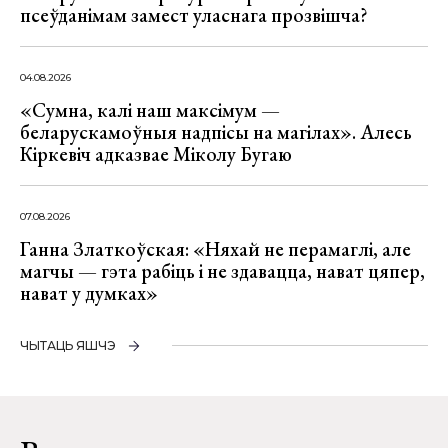
псеўданімам замест уласнага прозвішча?
04.08.2026
«Сумна, калі наш максімум —
беларускамоўныя надпісы на магілах». Алесь
Кіркевіч адказвае Міколу Бугаю
07.08.2026
Ганна Златкоўская: «Няхай не перамаглі, але
магчы — гэта рабіць і не здавацца, нават цяпер,
нават у думках»
ЧЫТАЦЬ ЯШЧЭ