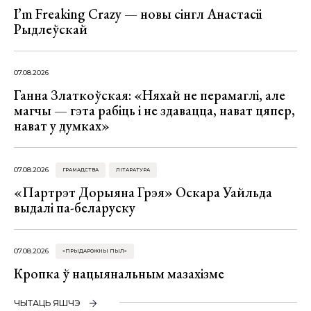
I’m Freaking Crazy — новы сінгл Анастасіі
Рыдлеўскай
07.08.2026
Ганна Златкоўская: «Няхай не перамаглі, але
магчы — гэта рабіць і не здавацца, нават цяпер,
нават у думках»
07.08.2026
ГРАМАДСТВА
ЛІТАРАТУРА
«Партрэт Дорыяна Грэя» Оскара Уайльда
выдалі па-беларуску
07.08.2026
«ПРЫДАРОЖНЫ ПЫЛ»
Кропка ў нацыянальным мазахізме
ЧЫТАЦЬ ЯШЧЭ