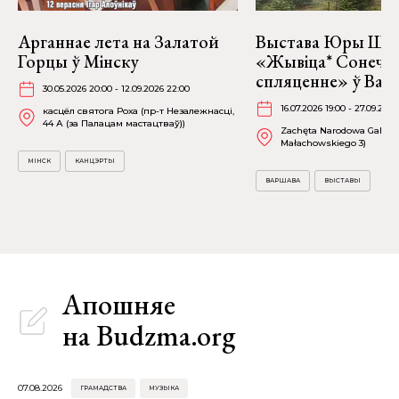
Арганнае лета на Залатой
Выстава Юры Шу
Горцы ў Мінску
«Жывіца* Сонечн
спляценне» ў Вар
30.05.2026 20:00 - 12.09.2026 22:00
16.07.2026 19:00 - 27.09.2026
касцёл святога Роха (пр-т Незалежнасці,
44 А (за Палацам мастацтваў))
Zachęta Narodowa Galeria 
Małachowskiego 3)
МІНСК
КАНЦЭРТЫ
ВАРШАВА
ВЫСТАВЫ
Апошняе
на Budzma.org
07.08.2026
ГРАМАДСТВА
МУЗЫКА