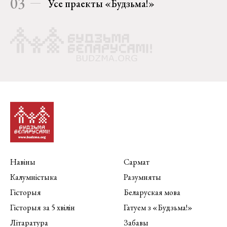
03
Усе праекты «Будзьма!»
Навіны
Сармат
Калумністыка
Разумняты
Гісторыя
Беларуская мова
Гісторыя за 5 хвілін
Гатуем з «Будзьма!»
Літаратура
Забавы