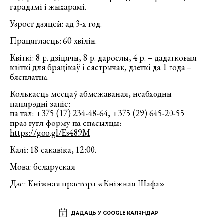
гарадамі і жыхарамі.
Узрост дзяцей: ад 3-х год.
Працягласць: 60 хвілін.
Квіткі: 8 р. дзіцячы, 8 р. дарослы, 4 р. – дадатковыя
квіткі для брацікаў і сястрычак, дзеткі да 1 года –
бясплатна.
Колькасць месцаў абмежаваная, неабходны
папярэдні запіс:
па тэл: +375 (17) 234-48-64, +375 (29) 645-20-55
праз гугл-форму па спасылцы:
https://goo.gl/Es489M
Калі: 18 сакавіка, 12:00.
Мова: беларуская
Дзе: Кніжная прастора «Кніжная Шафа»
ДАДАЦЬ У GOOGLE КАЛЯНДАР