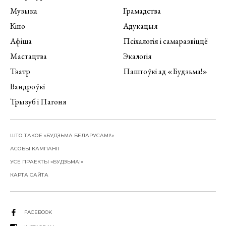
Музыка
Грамадства
Кіно
Адукацыя
Афіша
Псіхалогія і самаразвіццё
Мастацтва
Экалогія
Тэатр
Паштоўкі ад «Будзьма!»
Вандроўкі
Трызуб і Пагоня
ШТО ТАКОЕ «БУДЗЬМА БЕЛАРУСАМІ!»
АСОБЫ КАМПАНІІ
УСЕ ПРАЕКТЫ «БУДЗЬМА!»
КАРТА САЙТА
FACEBOOK