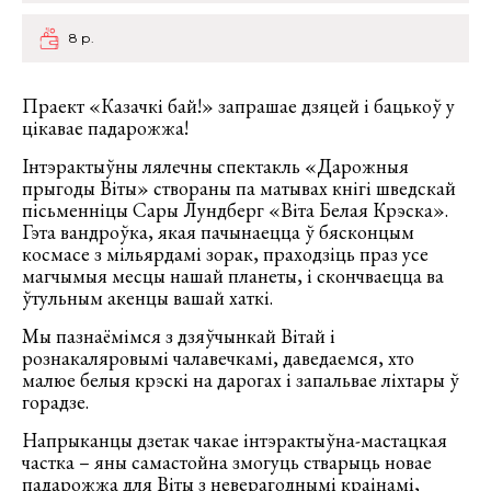
8 р.
Праект «Казачкі бай!» запрашае дзяцей і бацькоў у
цікавае падарожжа!
Інтэрактыўны лялечны спектакль «Дарожныя
прыгоды Віты» створаны па матывах кнігі шведскай
пісьменніцы Сары Лундберг «Віта Белая Крэска».
Гэта вандроўка, якая пачынаецца ў бясконцым
космасе з мільярдамі зорак, праходзіць праз усе
магчымыя месцы нашай планеты, і скончваецца ва
ўтульным акенцы вашай хаткі.
Мы пазнаёмімся з дзяўчынкай Вітай і
рознакаляровымі чалавечкамі, даведаемся, хто
малюе белыя крэскі на дарогах і запальвае ліхтары ў
горадзе.
Напрыканцы дзетак чакае інтэрактыўна-мастацкая
частка – яны самастойна змогуць стварыць новае
падарожжа для Віты з неверагоднымі краінамі,