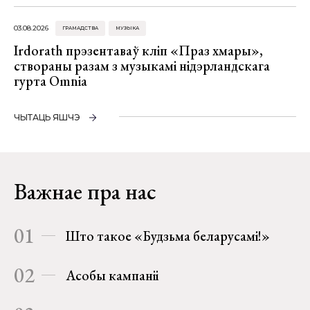
03.08.2026
ГРАМАДСТВА
МУЗЫКА
Irdorath прэзентаваў кліп «Праз хмары»,
створаны разам з музыкамі нідэрландскага
гурта Omnia
ЧЫТАЦЬ ЯШЧЭ
Важнае пра нас
01
Што такое «Будзьма беларусамі!»
02
Асобы кампаніі