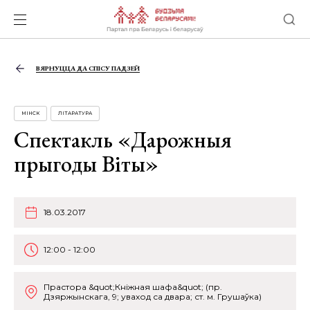
ВЯРНУЦЦА ДА СПІСУ ПАДЗЕЙ
МІНСК
ЛІТАРАТУРА
Спектакль «Дарожныя
прыгоды Віты»
18.03.2017
12:00 - 12:00
Прастора &quot;Кніжная шафа&quot; (пр.
Дзяржынскага, 9; уваход са двара; ст. м. Грушаўка)