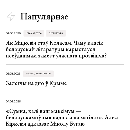
Папулярнае
04.08.2026
ГРАМАДСТВА
ЛІТАРАТУРА
Як Міцкевіч стаў Коласам. Чаму класік
беларускай літаратуры карыстаўся
псеўданімам замест уласнага прозвішча?
05.08.2026
«МАМА, НЕ ЖУРЫСЯ!»
Залегчы на дно ў Крыме
04.08.2026
«Сумна, калі наш максімум —
беларускамоўныя надпісы на магілах». Алесь
Кіркевіч адказвае Міколу Бугаю