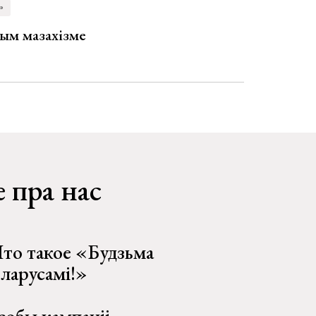
»
ым мазахізме
 пра нас
то такое «Будзьма
еларусамі!»