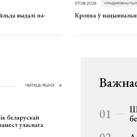
07.08.2026
«ПРЫДАРОЖНЫ ПЫЛ
льда выдалі па-
Кропка ў нацыянальн
Важнае
ЧЫТАЦЬ ЯШЧЭ
Ш
01
ік беларускай
б
замест уласнага