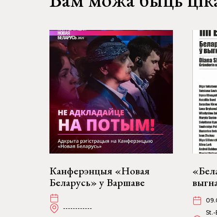
Канферэнцыя «Новая
«Бела
Беларусь» у Варшаве
выгна
09.
------------
St.