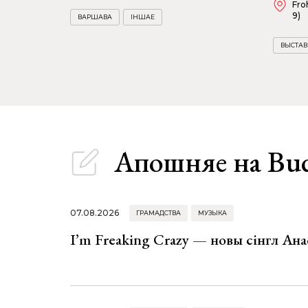
Fro
9)
ВАРШАВА
ІНШАЕ
ВЫСТА
Апошняе
на Bu
07.08.2026
ГРАМАДСТВА
МУЗЫКА
I’m Freaking Crazy — новы сінгл Ана