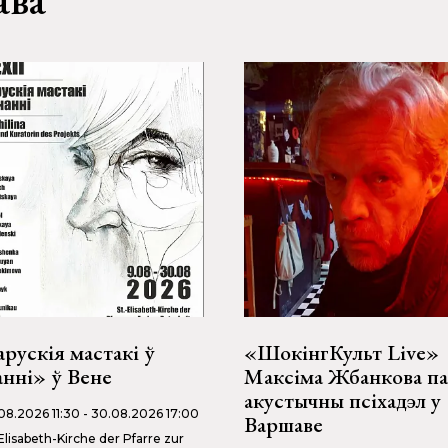
рускія мастакі ў
«ШокінгКульт Live»
нні» ў Вене
Максіма Жбанкова п
акустычны псіхадэл у
08.2026 11:30 - 30.08.2026 17:00
Варшаве
-Elisabeth-Kirche der Pfarre zur