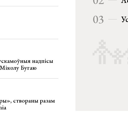
02
А
03
У
ускамоўныя надпісы
е Міколу Бугаю
ары», створаны разам
nia