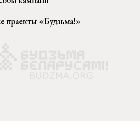
собы кампаніі
се праекты «Будзьма!»