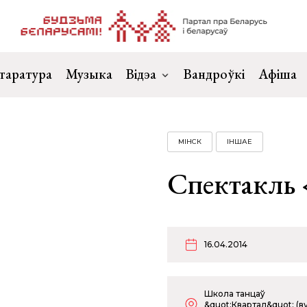
таратура
Музыка
Відэа
Вандроўкі
Афіша
МІНСК
ІНШАЕ
Спектакль
16.04.2014
Школа танцаў
&quot;Квартал&quot; (ву