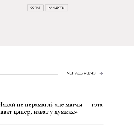
СОПАТ
КАНЦЭРТЫ
ЧЫТАЦЬ ЯШЧЭ
Няхай не перамаглі, але магчы — гэта
 нават цяпер, нават у думках»