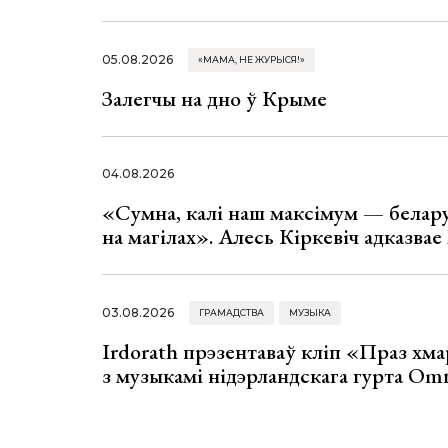
05.08.2026
«МАМА, НЕ ЖУРЫСЯ!»
Залегчы на дно ў Крыме
04.08.2026
«Сумна, калі наш максімум — белар
на магілах». Алесь Кіркевіч адказва
03.08.2026
ГРАМАДСТВА
МУЗЫКА
Irdorath прэзентаваў кліп «Праз хм
з музыкамі нідэрландскага гурта Om