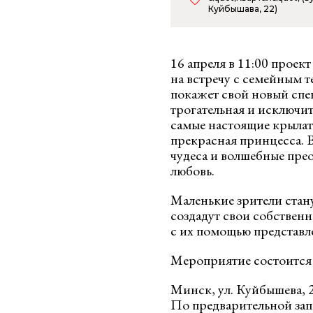
Куйбышава, 22)
16 апреля в 11:00 проек
на встречу с семейным 
покажет свой новый спе
трогательная и исключи
самые настоящие крылат
прекрасная принцесса. В
чудеса и волшебные пре
любовь.
Маленькие зрители стану
создадут свои собственн
с их помощью представл
Мероприятие состоится 
Минск, ул. Куйбышева, 2
По предварительной зап