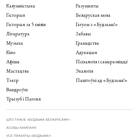
Калумністыка
Разумняты
Гісторыя
Беларуская мова
Гісторыя за 5 хвілін
Гатуем з «Будзьма!»
Літаратура
Забавы
Музыка
Грамадства
Кіно
Адукацыя
Афіша
Псіхалогія і самаразвіццё
Мастацтва
Экалогія
Тэатр
Паштоўкі ад «Будзьма!»
Вандроўкі
Трызуб і Пагоня
ШТО ТАКОЕ «БУДЗЬМА БЕЛАРУСАМІ!»
АСОБЫ КАМПАНІІ
УСЕ ПРАЕКТЫ «БУДЗЬМА!»