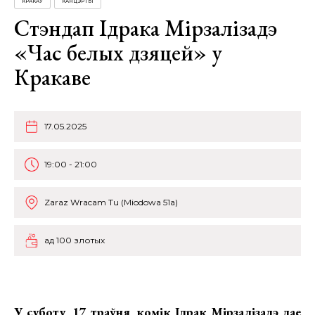
КРАКАЎ
КАНЦЭРТЫ
Стэндап Ідрака Мірзалізадэ
«Час белых дзяцей» у
Кракаве
17.05.2025
19:00 - 21:00
Zaraz Wracam Tu (Miodowa 51a)
ад 100 злотых
У суботу, 17 траўня,
комік Ідрак Мірзалізадэ дае