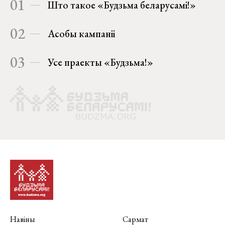
01
Што такое «Будзьма беларусамі!»
02
Асобы кампаніі
03
Усе праекты «Будзьма!»
Навіны
Сармат