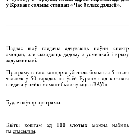
ў Кракаве сольны стэндап «Час белых дзяцей»
.
Падчас шоў гледачы адчуваюць поўны спектр
эмоцый, але сыходзяць дадому з усмешкай і крыху
задуменнымі.
Праграму гэтага канцэрта ўбачыла больш за 5 тысяч
чалавек у 50 гарадах па ўсёй Еўропе і ад кожнага
гледача ў нейкі момант было чуваць «ВАУ!»
Будзе паўтор праграмы.
Квіткі коштам
ад 100 злотых
можна набыць
па
спасылцы
.