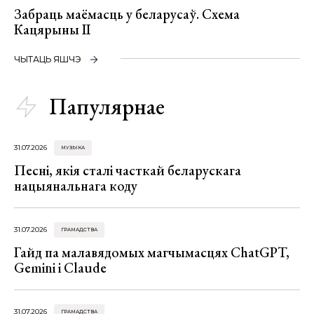
Забраць маёмасць у беларусаў. Схема
Кацярыны ІІ
ЧЫТАЦЬ ЯШЧЭ
Папулярнае
31.07.2026
МУЗЫКА
Песні, якія сталі часткай беларускага
нацыянальнага коду
31.07.2026
ГРАМАДСТВА
Гайд па малавядомых магчымасцях ChatGPT,
Gemini і Claude
31.07.2026
ГРАМАДСТВА