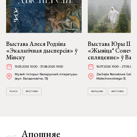
Выстава Алеся Родзіна
Выстава Юры Шу
«Экалагічная дысперсія» ў
«Жывіца* Сонечн
Мінску
спляценне» ў Вар
19.05.2026 10:00 - 31.08.2026 19:00
16.07.2026 19:00 - 27.09.2026
Музей гісторыі беларускай літаратуры
Zachęta Narodowa Galeria 
(вул. Багдановіча, 13)
Małachowskiego 3)
МІНСК
ВЫСТАВЫ
ВАРШАВА
ВЫСТАВЫ
Апошняе