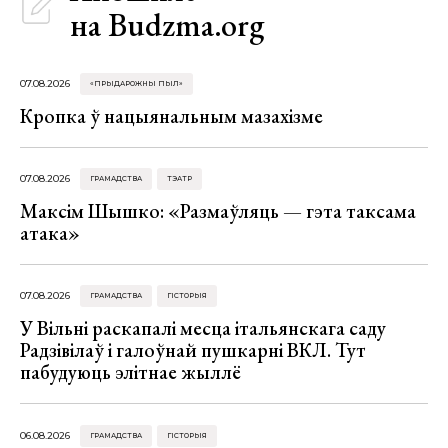
на Budzma.org
07.08.2026
«ПРЫДАРОЖНЫ ПЫЛ»
Кропка ў нацыянальным мазахізме
07.08.2026
ГРАМАДСТВА
ТЭАТР
Максім Шышко: «Размаўляць — гэта таксама
атака»
07.08.2026
ГРАМАДСТВА
ГІСТОРЫЯ
У Вільні раскапалі месца італьянскага саду
Радзівілаў і галоўнай пушкарні ВКЛ. Тут
пабудуюць элітнае жыллё
06.08.2026
ГРАМАДСТВА
ГІСТОРЫЯ