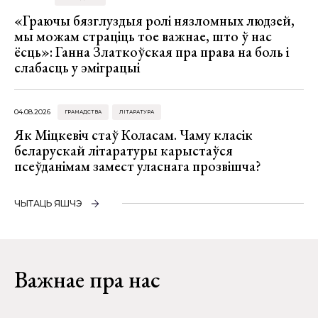
«Граючы бязглуздыя ролі нязломных людзей,
мы можам страціць тое важнае, што ў нас
ёсць»: Ганна Златкоўская пра права на боль і
слабасць у эміграцыі
04.08.2026
ГРАМАДСТВА
ЛІТАРАТУРА
Як Міцкевіч стаў Коласам. Чаму класік
беларускай літаратуры карыстаўся
псеўданімам замест уласнага прозвішча?
ЧЫТАЦЬ ЯШЧЭ
Важнае пра нас