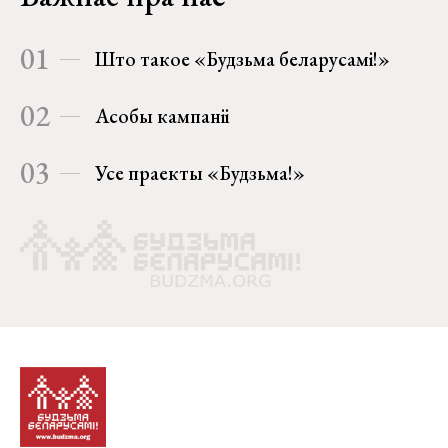
01
Што такое «Будзьма беларусамі!»
02
Асобы кампаніі
03
Усе праекты «Будзьма!»