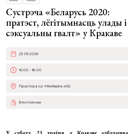
КРАКАЎ
ЛЕКЦЫІ
Сустрэча «Беларусь 2020:
пратэст, лёгітымнасць улады і
сэксуальны гвалт» у Кракаве
23.05.2026
16:00 - 18:00
Прастора (ul. Mikołajska 4/6)
Бясплатнае
У суботу, 23 траўня, у Кракаве адбудзецца