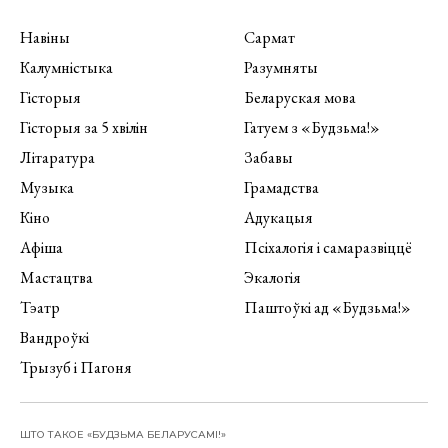
Навіны
Сармат
Калумністыка
Разумняты
Гісторыя
Беларуская мова
Гісторыя за 5 хвілін
Гатуем з «Будзьма!»
Літаратура
Забавы
Музыка
Грамадства
Кіно
Адукацыя
Афіша
Псіхалогія і самаразвіццё
Мастацтва
Экалогія
Тэатр
Паштоўкі ад «Будзьма!»
Вандроўкі
Трызуб і Пагоня
ШТО ТАКОЕ «БУДЗЬМА БЕЛАРУСАМІ!»