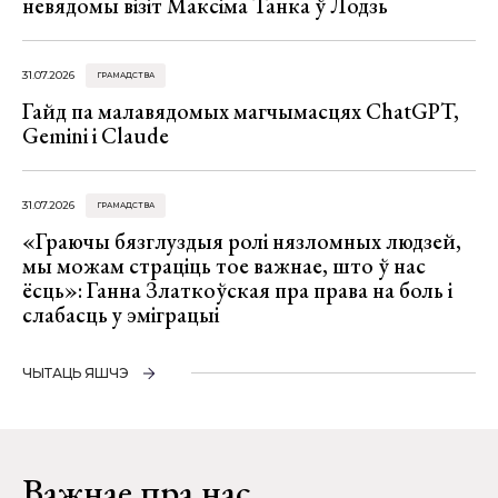
невядомы візіт Максіма Танка ў Лодзь
31.07.2026
ГРАМАДСТВА
Гайд па малавядомых магчымасцях ChatGPT,
Gemini і Claude
31.07.2026
ГРАМАДСТВА
«Граючы бязглуздыя ролі нязломных людзей,
мы можам страціць тое важнае, што ў нас
ёсць»: Ганна Златкоўская пра права на боль і
слабасць у эміграцыі
ЧЫТАЦЬ ЯШЧЭ
Важнае пра нас