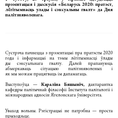
прэзентацыя і дыскусія «Беларусь 2020: пратэст,
лёгітымнасць улады і сэксуальны гвалт»
да Дня
палітзняволенага.
Сустрэча пачнецца з прэзентацыі пра пратэсты 2020
года і інфармацыі на тэмы лёгітымнасці ўлады
ды сэксуальнага гвалту. Далей прапануюць
абмеркаваць сітуацыю палітзняволеных і
як мы можам працягваць ім дапамагаць.
Выступоўца —
Караліна Бяшыніч
, дактарантка
кафедры палітычнай філасофіі Інстытута паліталогіі і
міжнародных адносін Ягелонскага ўніверсітэта.
Уваход вольны. Рэгістрацыі не патрэбна — проста
прыходзьце.