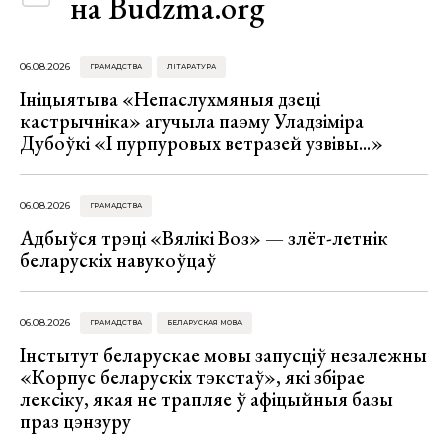
на Budzma.org
06.08.2026
ГРАМАДСТВА
ЛІТАРАТУРА
Ініцыятыва «Непаслухмяныя дзеці
кастрычніка» агучыла паэму Уладзіміра
Дубоўкі «І пурпуровых ветразей узвівы...»
06.08.2026
ГРАМАДСТВА
Адбыўся трэці «Вялікі Воз» — злёт-летнік
беларускіх навукоўцаў
06.08.2026
ГРАМАДСТВА
БЕЛАРУСКАЯ МОВА
Інстытут беларускае мовы запусціў незалежны
«Корпус беларускіх тэкстаў», які збірае
лексіку, якая не трапляе ў афіцыйныя базы
праз цэнзуру