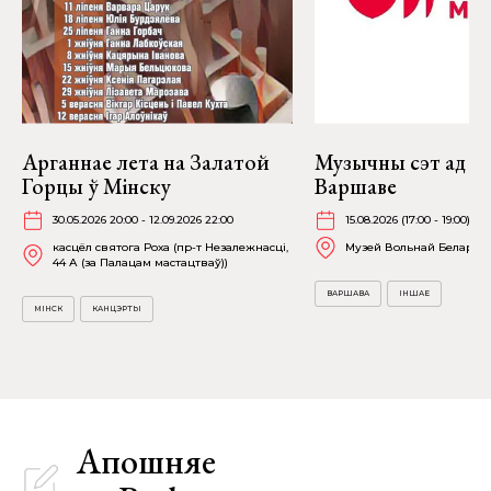
Арганнае лета на Залатой
Музычны сэт ад Pa
Горцы ў Мінску
Варшаве
30.05.2026 20:00 - 12.09.2026 22:00
15.08.2026 (17:00 - 19:00)
касцёл святога Роха (пр-т Незалежнасці,
Музей Вольнай Беларусі (F
44 А (за Палацам мастацтваў))
ВАРШАВА
ІНШАЕ
МІНСК
КАНЦЭРТЫ
Апошняе