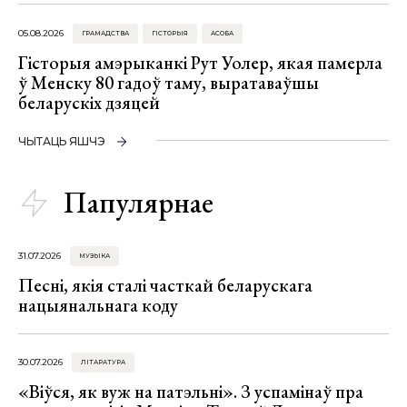
05.08.2026
ГРАМАДСТВА
ГІСТОРЫЯ
АСОБА
Гісторыя амэрыканкі Рут Уолер, якая памерла
ў Менску 80 гадоў таму, выратаваўшы
беларускіх дзяцей
ЧЫТАЦЬ ЯШЧЭ
Папулярнае
31.07.2026
МУЗЫКА
Песні, якія сталі часткай беларускага
нацыянальнага коду
30.07.2026
ЛІТАРАТУРА
«Віўся, як вуж на патэльні». З успамінаў пра