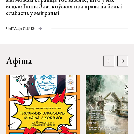
ёсць»: Ганна Златкоўская пра права на боль і
слабасць у эміграцыі
ЧЫТАЦЬ ЯШЧЭ
Афіша