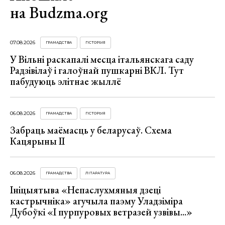
на Budzma.org
07.08.2026
ГРАМАДСТВА
ГІСТОРЫЯ
У Вільні раскапалі месца італьянскага саду
Радзівілаў і галоўнай пушкарні ВКЛ. Тут
пабудуюць элітнае жыллё
06.08.2026
ГРАМАДСТВА
ГІСТОРЫЯ
Забраць маёмасць у беларусаў. Схема
Кацярыны ІІ
06.08.2026
ГРАМАДСТВА
ЛІТАРАТУРА
Ініцыятыва «Непаслухмяныя дзеці
кастрычніка» агучыла паэму Уладзіміра
Дубоўкі «І пурпуровых ветразей узвівы...»