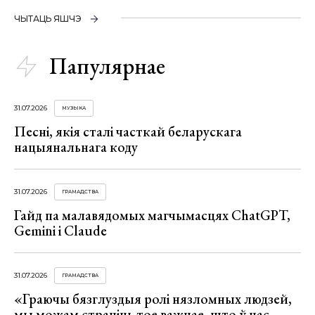
ЧЫТАЦЬ ЯШЧЭ
Папулярнае
31.07.2026
МУЗЫКА
Песні, якія сталі часткай беларускага
нацыянальнага коду
31.07.2026
ГРАМАДСТВА
Гайд па малавядомых магчымасцях ChatGPT,
Gemini і Claude
31.07.2026
ГРАМАДСТВА
«Граючы бязглуздыя ролі нязломных людзей,
мы можам страціць тое важнае, што ў нас