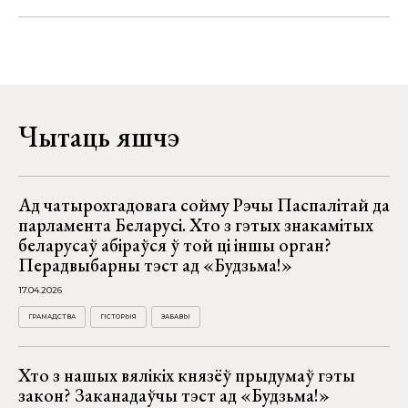
Чытаць яшчэ
Ад чатырохгадовага сойму Рэчы Паспалітай да
парламента Беларусі. Хто з гэтых знакамітых
беларусаў абіраўся ў той ці іншы орган?
Перадвыбарны тэст ад «Будзьма!»
17.04.2026
ГРАМАДСТВА
ГІСТОРЫЯ
ЗАБАВЫ
Хто з нашых вялікіх князёў прыдумаў гэты
закон? Заканадаўчы тэст ад «Будзьма!»