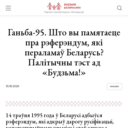
Ганьба-95. Што вы памятаеце
пра рэферэндум, які
пераламаў Беларусь?
Палітычны тэст ад
«Будзьма!»
15.05.2026
ЗАБАВЫ
14 траўня 1995 года ў Беларусі адбыўся
рэферэндум, які адкрыў дарогу русіфікацыі,
канстытуцыйнаму крызісу і стаў адным з