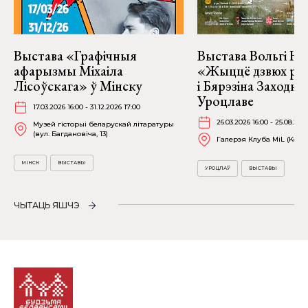
Выстава «Графічныя
Выстава Вольгі На
афарызмы Міхаіла
«Жыццё дзвюх рэк
Лісоўскага» ў Мінску
і Бярэзіна Заходня
Уроцлаве
17.03.2026 16:00 - 31.12.2026 17:00
26.03.2026 16:00 - 25.08.202
Музей гісторыі беларускай літаратуры
(вул. Багдановіча, 13)
Галерэя Клуба MiL (Kościu
МІНСК
ВЫСТАВЫ
УРОЦЛАЎ
ВЫСТАВЫ
ЧЫТАЦЬ ЯШЧЭ