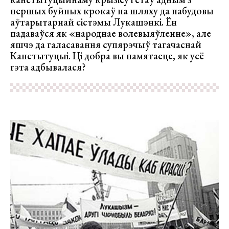
першых буйных крокаў на шляху да пабудовы
аўтарытарнай сістэмы Лукашэнкі. Ён
падаваўся як «народнае волевыяўленне», але
яшчэ да галасавання супярэчыў тагачаснай
Канстытуцыі. Ці добра вы памятаеце, як усё
гэта адбывалася?