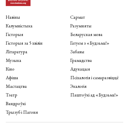
Навіны
Сармат
Калумністыка
Разумняты
Гісторыя
Беларуская мова
Гісторыя за 5 хвілін
Гатуем з «Будзьма!»
Літаратура
Забавы
Музыка
Грамадства
Кіно
Адукацыя
Афіша
Псіхалогія і самаразвіццё
Мастацтва
Экалогія
Тэатр
Паштоўкі ад «Будзьма!»
Вандроўкі
Трызуб і Пагоня