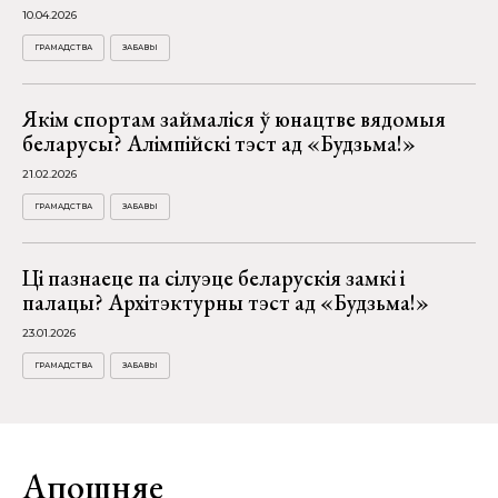
10.04.2026
ГРАМАДСТВА
ЗАБАВЫ
Якім спортам займаліся ў юнацтве вядомыя
беларусы? Алімпійскі тэст ад «Будзьма!»
21.02.2026
ГРАМАДСТВА
ЗАБАВЫ
Ці пазнаеце па сілуэце беларускія замкі і
палацы? Архітэктурны тэст ад «Будзьма!»
23.01.2026
ГРАМАДСТВА
ЗАБАВЫ
Апошняе