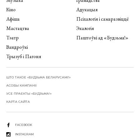
Музыка
Грамадства
Кіно
Адукацыя
Афіша
Псіхалогія і самаразвіццё
Мастацтва
Экалогія
Тэатр
Паштоўкі ад «Будзьма!»
Вандроўкі
Трызуб і Пагоня
ШТО ТАКОЕ «БУДЗЬМА БЕЛАРУСАМІ!»
АСОБЫ КАМПАНІІ
УСЕ ПРАЕКТЫ «БУДЗЬМА!»
КАРТА САЙТА
FACEBOOK
INSTAGRAM