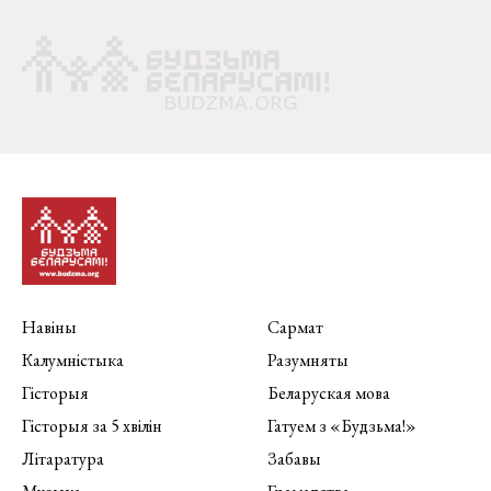
Навіны
Сармат
Калумністыка
Разумняты
Гісторыя
Беларуская мова
Гісторыя за 5 хвілін
Гатуем з «Будзьма!»
Літаратура
Забавы