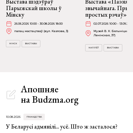
Выстава шэдэўраў
Выстава «Паэзія
Парыжскай школы ў
звычайнага. Прыг
Мінску
простых рэчаў» у 
26.06.2026 10:00 - 30.08.2026 18:00
02.07.2026 10:00 - 13.09.202
палац мастацтваў (вул. Казлова, 3)
Музей В. К. Бялыніцкага-
Ленінская, 37)
МІНСК
ВЫСТАВЫ
МАГІЛЁЎ
ВЫСТАВЫ
Апошняе
на Budzma.org
10.08.2026
ГРАМАДСТВА
У Беларусі адмянілі... усё. Што ж засталося?