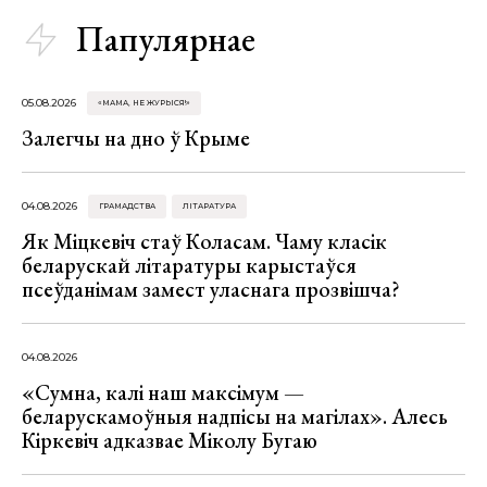
Папулярнае
05.08.2026
«МАМА, НЕ ЖУРЫСЯ!»
Залегчы на дно ў Крыме
04.08.2026
ГРАМАДСТВА
ЛІТАРАТУРА
Як Міцкевіч стаў Коласам. Чаму класік
беларускай літаратуры карыстаўся
псеўданімам замест уласнага прозвішча?
04.08.2026
«Сумна, калі наш максімум —
беларускамоўныя надпісы на магілах». Алесь
Кіркевіч адказвае Міколу Бугаю