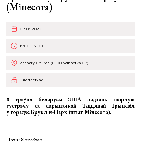
(Мінесота)
08.05.2022
15:00 - 17:00
Zachary Church (6900 Winnetka Cir)
Бясплатнае
8 траўня беларусы ЗША ладзяць творчую
сустрэчу са скрыпачкай Таццянай Грыневіч
у горадзе Бруклін-Парк (штат Мінесота).
Дата:
8 траўня