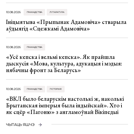
10.08.2026
ГРАМАДСТВА
ЛІТАРАТУРА
Ініцыятыва «Прыпынак Адамовіча» стварыла
аўдыягід «Сцежкамі Адамовіча»
10.08.2026
ГРАМАДСТВА
«Усё кепска і вельмі кепска». Як прайшла
дыскусія «Мова, культура, адукацыя і мэдыя:
нябачны фронт за Беларусь»
10.08.2026
ГРАМАДСТВА
ГІСТОРЫЯ
«ВКЛ было беларускім настолькі ж, наколькі
Брытанская імперыя была індыйскай». Хто і
як сцёр «Пагоню» з англамоўнай Вікіпедыі
ЧЫТАЦЬ ЯШЧЭ