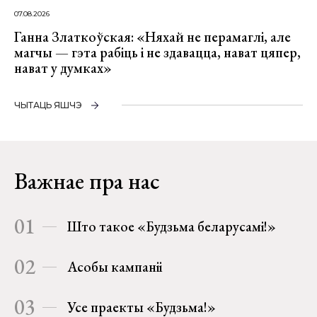
07.08.2026
Ганна Златкоўская: «Няхай не перамаглі, але
магчы — гэта рабіць і не здавацца, нават цяпер,
нават у думках»
ЧЫТАЦЬ ЯШЧЭ
Важнае пра нас
01
Што такое «Будзьма беларусамі!»
02
Асобы кампаніі
03
Усе праекты «Будзьма!»