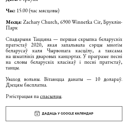
Час:
15.00 (час мясцовы)
Месца:
Zachary Church, 6900 Winnetka Cir, Бруклін-
Парк
Спадарыня Таццяна — першая скрыпка беларускіх
пратэстаў 2020, якая запальвала сэрцы многім
беларусаў каля Чырвонага касцёлу, а таксама
на шматлікіх дваровых канцэртах. У праграме песні
на словы беларускіх класікаў і песні пратэстаў,
танцы.
Уваход вольны. Вітаюцца данаты — 10 долараў.
Дзецям бясплатна.
Рэгістрацыя па
спасылцы
.
ДАДАЦЬ У GOOGLE КАЛЯНДАР