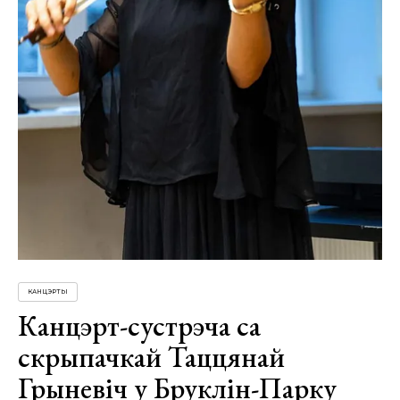
КАНЦЭРТЫ
Канцэрт-сустрэча са
скрыпачкай Таццянай
Грыневіч у Бруклін-Парку