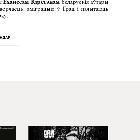
ам
Ёханесам Кірстэнам
беларускія аўтары
ворчасць, эміграцыю ў Грац і пачытаюць
раў.
ЯНДАР