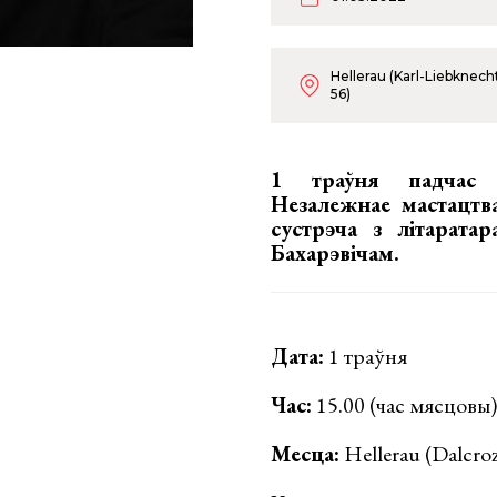
Hellerau (Karl-Liebknecht
56)
1 траўня падчас ф
Незалежнае мастацтва
сустрэча з літарата
Бахарэвічам.
Дата:
1 траўня
Час:
15.00 (час мясцовы)
Месца:
Hellerau (Dalcroz