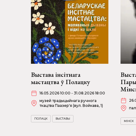
Выстава інсітнага
Выст
мастацтва ў Полацку
Пары
Мінс
16.05.2026 10:00 - 31.08.2026 18:00
26.
музей традыцыйнага ручнога
ткацтва Паазер'я (вул. Войкава, 1)
пал
ПОЛАЦК
ВЫСТАВЫ
МІНСК