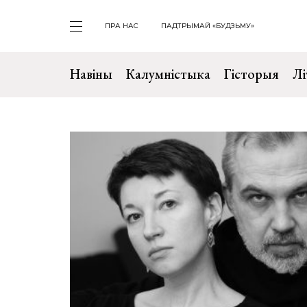
ПРА НАС
ПАДТРЫМАЙ «БУДЗЬМУ»
Навіны
Калумністыка
Гісторыя
Лі