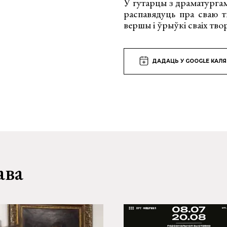
У гутарцы з драматург
распавядуць пра сваю т
вершы і ўрыўкі сваіх тво
ДАДАЦЬ У GOOGLE КАЛ
ава