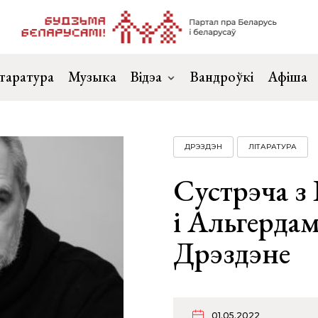
таратура
Музыка
Відэа
Вандроўкі
Афіша
ДРЭЗДЭН
ЛІТАРАТУРА
Сустрэча з
і Альгердам
Дрэздэне
01.05.2022