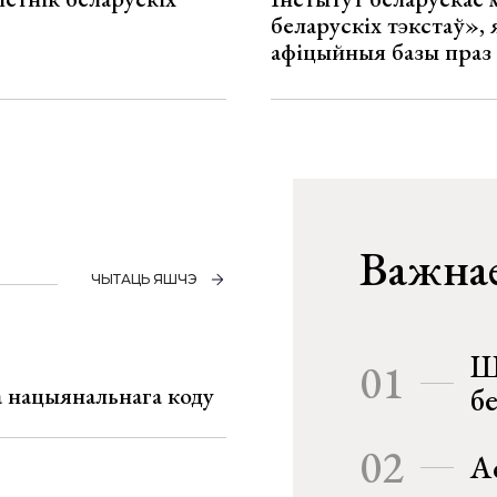
беларускіх тэкстаў», я
афіцыйныя базы праз
Важнае
ЧЫТАЦЬ ЯШЧЭ
Ш
01
га нацыянальнага коду
б
02
А