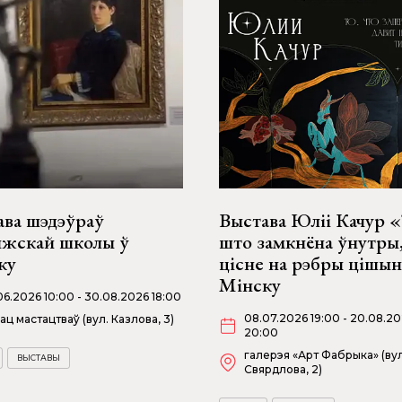
ава шэдэўраў
Выстава Юліі Качур «
жскай школы ў
што замкнёна ўнутры
ку
цісне на рэбры цішын
Мінску
06.2026 10:00 - 30.08.2026 18:00
08.07.2026 19:00 - 20.08.2
ац мастацтваў (вул. Казлова, 3)
20:00
галерэя «Арт Фабрыка» (вул
ВЫСТАВЫ
Свярдлова, 2)