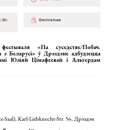
-Str.
Бясплатнае
естываля «Па суседстве/Побач.
 з Беларусі» ў Дрэздэне адбудзецца
рамі Юліяй Цімафеевай і Альгердам
e-Saal), Karl-Liebknecht-Str. 56, Дрэздэн