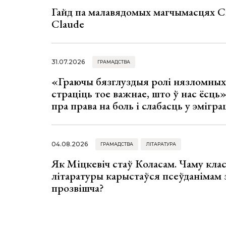
Гайд па малавядомых магчымасцях C
Claude
31.07.2026
ГРАМАДСТВА
«Граючы бязглуздыя ролі нязломны
страціць тое важнае, што ў нас ёсць
пра права на боль і слабасць у эмігра
04.08.2026
ГРАМАДСТВА
ЛІТАРАТУРА
Як Міцкевіч стаў Коласам. Чаму клас
літаратуры карыстаўся псеўданімам 
прозвішча?