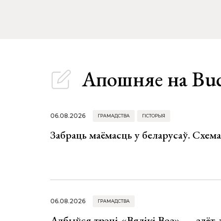
Апошняе
на Bu
06.08.2026
ГРАМАДСТВА
ГІСТОРЫЯ
Забраць маёмасць у беларусаў. Схем
06.08.2026
ГРАМАДСТВА
Адбыўся трэці «Вялікі Воз» — злёт-