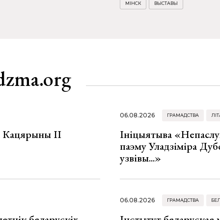
МІНСК
ВЫСТАВЫ
dzma.org
06.08.2026
ГРАМАДСТВА
ЛІТ
а Кацярыны ІІ
Ініцыятыва «Непаслу
паэму Уладзіміра Дуб
узвівы...»
06.08.2026
ГРАМАДСТВА
БЕ
летнік беларускіх
Інстытут беларускае