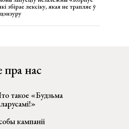
кі збірае лексіку, якая не трапляе ў
 цэнзуру
 пра нас
то такое «Будзьма
еларусамі!»
собы кампаніі