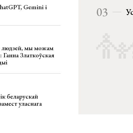
hatGPT, Gemini і
03
У
х людзей, мы можам
»: Ганна Златкоўская
цыі
ік беларускай
замест уласнага