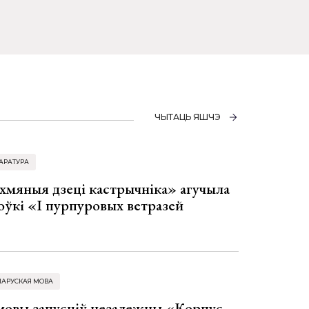
ЧЫТАЦЬ ЯШЧЭ
АРАТУРА
хмяныя дзеці кастрычніка» агучыла
оўкі «І пурпуровых ветразей
ЛАРУСКАЯ МОВА
 мовы запусціў незалежны «Корпус