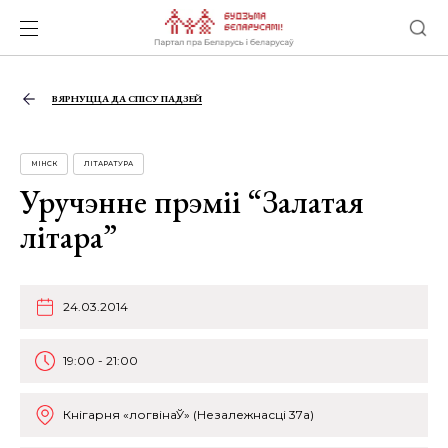
ВЯРНУЦЦА ДА СПІСУ ПАДЗЕЙ
МІНСК
ЛІТАРАТУРА
Уручэнне прэміі “Залатая
літара”
24.03.2014
19:00 - 21:00
Кнігарня «логвінаЎ» (Незалежнасці 37а)