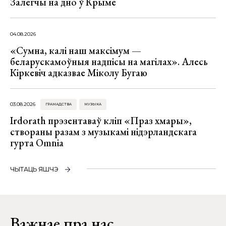
Залегчы на дно ў Крыме
04.08.2026
«Сумна, калі наш максімум —
беларускамоўныя надпісы на магілах». Алесь
Кіркевіч адказвае Міколу Бугаю
03.08.2026
ГРАМАДСТВА
МУЗЫКА
Irdorath прэзентаваў кліп «Праз хмары»,
створаны разам з музыкамі нідэрландскага
гурта Omnia
ЧЫТАЦЬ ЯШЧЭ
Важнае пра нас