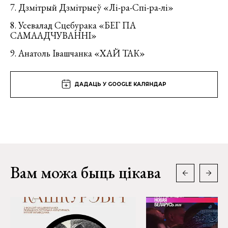
7. Дзмітрый Дзмітрыеў «Лі-ра-Спі-ра-лі»
8. Усевалад Сцебурака «БЕГ ПА
САМААДЧУВАННІ»
9. Анатоль Івашчанка «ХАЙ ТАК»
ДАДАЦЬ У GOOGLE КАЛЯНДАР
Вам можа быць цікава