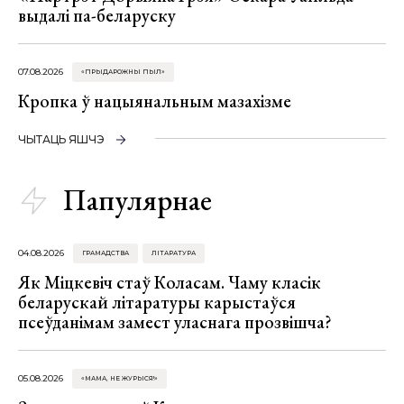
выдалі па-беларуску
07.08.2026
«ПРЫДАРОЖНЫ ПЫЛ»
Кропка ў нацыянальным мазахізме
ЧЫТАЦЬ ЯШЧЭ
Папулярнае
04.08.2026
ГРАМАДСТВА
ЛІТАРАТУРА
Як Міцкевіч стаў Коласам. Чаму класік
беларускай літаратуры карыстаўся
псеўданімам замест уласнага прозвішча?
05.08.2026
«МАМА, НЕ ЖУРЫСЯ!»