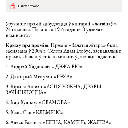
Бясплатнае
Уручэнне прэміі адбудзецца ў кнігарні «логвінаЎ»
24 сакавіка. Пачатак а 19-й гадзіне. З удзелам
намінантаў.
Крыху пра прэмію.
Прэмія «Залатая літара» была
заснавана ў 2004 г. Сёлета Адам Глобус, заснавальнік
прэміі, абвясціў спіс намінантаў, які выглядае так:
1. Андрэй Хадановіч «ДЭЖА ВЮ»
2. Дзмітрый Мізгулін «РЭХА»
3. Кірыла Анохін «АСЦЯРОЖНА, ДРЭВЫ
ЗАЧЫНЯЮЦЦА»
4. Ігар Кулікоў «СВАМОВА»
5. Казіс Сая «КЛЕМЕНС»
6. Алесь Разанаў «ГЛІНА, КАМЕНЬ, ЖАЛЕЗА»