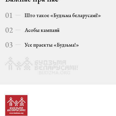
01
Што такое «Будзьма беларусамі!»
02
Асобы кампаніі
03
Усе праекты «Будзьма!»