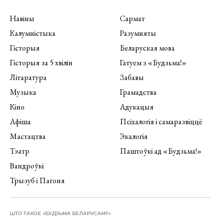
Навіны
Сармат
Калумністыка
Разумняты
Гісторыя
Беларуская мова
Гісторыя за 5 хвілін
Гатуем з «Будзьма!»
Літаратура
Забавы
Музыка
Грамадства
Кіно
Адукацыя
Афіша
Псіхалогія і самаразвіццё
Мастацтва
Экалогія
Тэатр
Паштоўкі ад «Будзьма!»
Вандроўкі
Трызуб і Пагоня
ШТО ТАКОЕ «БУДЗЬМА БЕЛАРУСАМІ!»