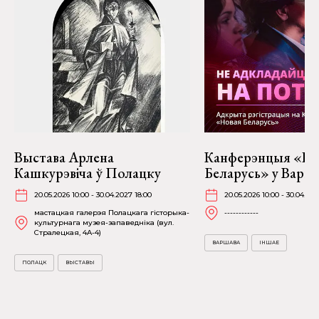
Выстава Арлена
Канферэнцыя «Но
Кашкурэвіча ў Полацку
Беларусь» у Варш
20.05.2026 10:00 - 30.04.2027 18:00
20.05.2026 10:00 - 30.04.202
мастацкая галерэя Полацкага гісторыка-
------------
культурнага музея-запаведніка (вул.
Стралецкая, 4A-4)
ВАРШАВА
ІНШАЕ
ПОЛАЦК
ВЫСТАВЫ