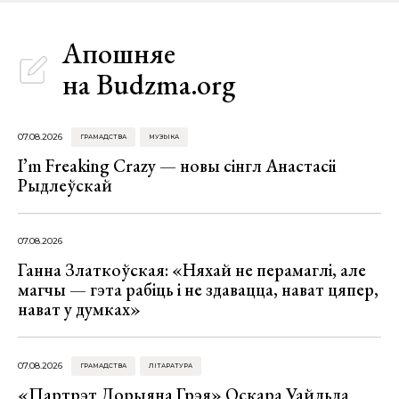
Апошняе
на Budzma.org
07.08.2026
ГРАМАДСТВА
МУЗЫКА
I’m Freaking Crazy — новы сінгл Анастасіі
Рыдлеўскай
07.08.2026
Ганна Златкоўская: «Няхай не перамаглі, але
магчы — гэта рабіць і не здавацца, нават цяпер,
нават у думках»
07.08.2026
ГРАМАДСТВА
ЛІТАРАТУРА
«Партрэт Дорыяна Грэя» Оскара Уайльда