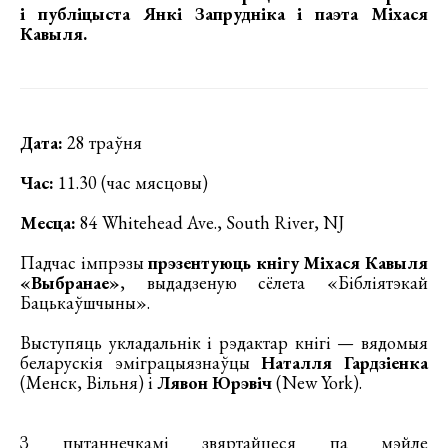
і публіцыста
Янкі Запрудніка
і паэта
Міхася
Кавыля
.
Дата:
28 траўня
Час:
11.30 (час мясцовы)
Месца:
84 Whitehead Ave., South River, NJ
Падчас імпрэзы
прэзентуюць кнігу Міхася Кавыля
«Выбранае»
, выдадзеную сёлета «Бібліятэкай
Бацькаўшчыны».
Выступяць укладальнік і рэдактар кнігі — вядомыя
беларускія эміграцыязнаўцы
Наталля Гардзіенка
(Менск, Вільня) і
Лявон Юрэвіч
(New York).
З пытаннечкамі звяртайцеся па мэйле