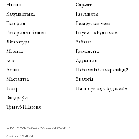
Навіны
Сармат
Калумністыка
Разумняты
Гісторыя
Беларуская мова
Гісторыя за 5 хвілін
Гатуем з «Будзьма!»
Літаратура
Забавы
Музыка
Грамадства
Кіно
Адукацыя
Афіша
Псіхалогія і самаразвіццё
Мастацтва
Экалогія
Тэатр
Паштоўкі ад «Будзьма!»
Вандроўкі
Трызуб і Пагоня
ШТО ТАКОЕ «БУДЗЬМА БЕЛАРУСАМІ!»
АСОБЫ КАМПАНІІ