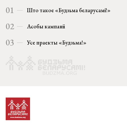
01
Што такое «Будзьма беларусамі!»
02
Асобы кампаніі
03
Усе праекты «Будзьма!»