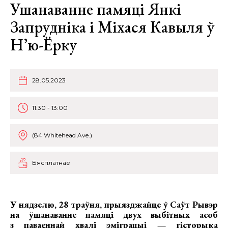
Ушанаванне памяці Янкі
Запрудніка і Міхася Кавыля ў
Н’ю-Ёрку
28.05.2023
11:30 - 13:00
(84 Whitehead Ave.)
Бясплатнае
У нядзелю, 28 траўня, прыязджайце ў Саўт Рывэр
на
ўшанаванне памяці двух выбітных асоб
з паваеннай хвалі эміграцыі
— гісторыка