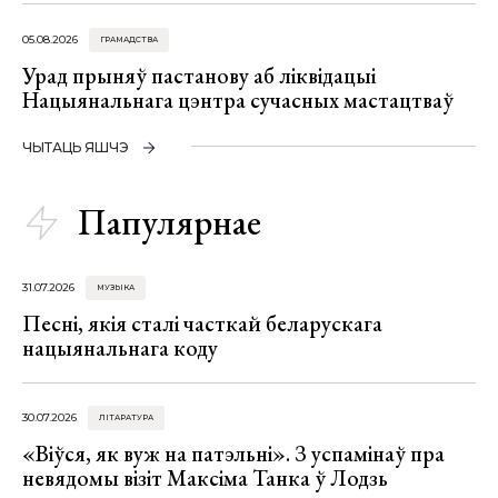
05.08.2026
ГРАМАДСТВА
Урад прыняў пастанову аб ліквідацыі
Нацыянальнага цэнтра сучасных мастацтваў
ЧЫТАЦЬ ЯШЧЭ
Папулярнае
31.07.2026
МУЗЫКА
Песні, якія сталі часткай беларускага
нацыянальнага коду
30.07.2026
ЛІТАРАТУРА
«Віўся, як вуж на патэльні». З успамінаў пра
невядомы візіт Максіма Танка ў Лодзь