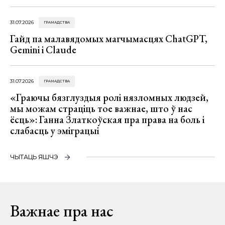
31.07.2026
ГРАМАДСТВА
Гайд па малавядомых магчымасцях ChatGPT,
Gemini і Claude
31.07.2026
ГРАМАДСТВА
«Граючы бязглуздыя ролі нязломных людзей,
мы можам страціць тое важнае, што ў нас
ёсць»: Ганна Златкоўская пра права на боль і
слабасць у эміграцыі
ЧЫТАЦЬ ЯШЧЭ
Важнае пра нас