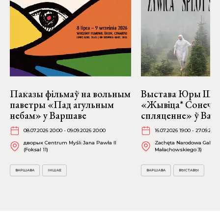
Паказы фільмаў на вольным
Выстава Юры Шу
паветры «Пад агульным
«Жывіца* Сонечн
небам» у Варшаве
спляценне» ў Вар
08.07.2026 20:00 - 09.09.2026 20:00
16.07.2026 19:00 - 27.09.2026
дворык Centrum Myśli Jana Pawła II
Zachęta Narodowa Galeria 
(Foksal 11)
Małachowskiego 3)
ВАРШАВА
ІНШАЕ
ВАРШАВА
ВЫСТАВЫ