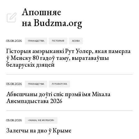
Апошняе
на Budzma.org
05.08.2026
ГРАМАДСТВА
ГІСТОРЫЯ
АСОБА
Гісторыя амэрыканкі Рут Уолер, якая памерла
ў Менску 80 гадоў таму, выратаваўшы
беларускіх дзяцей
05.08.2026
ГРАМАДСТВА
ЛІТАРАТУРА
Абвешчаны доўгі спіс прэміі імя Міхала
Анемпадыстава 2026
05.08.2026
«МАМА, НЕ ЖУРЫСЯ!»
Залегчы на дно ў Крыме