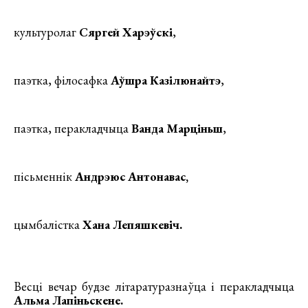
культуролаг
Сяргей Харэўскі
,
паэтка, філосафка
Аўшра Казілюнайтэ
,
паэтка, перакладчыца
Ванда Марціньш
,
пісьменнік
Андрэюс Антонавас,
цымбалістка
Хана Лепяшкевіч
.
Весці вечар будзе літаратуразнаўца і перакладчыца
Альма Лапіньскене
.