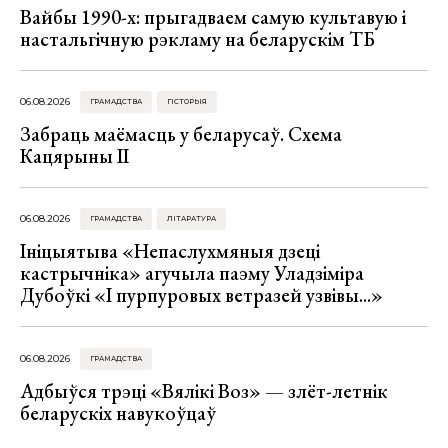
Вайбы 1990-х: прыгадваем самую культавую і
настальгічную рэкламу на беларускім ТБ
06.08.2026
ГРАМАДСТВА
ГІСТОРЫЯ
Забраць маёмасць у беларусаў. Схема
Кацярыны ІІ
06.08.2026
ГРАМАДСТВА
ЛІТАРАТУРА
Ініцыятыва «Непаслухмяныя дзеці
кастрычніка» агучыла паэму Уладзіміра
Дубоўкі «І пурпуровых ветразей узвівы...»
06.08.2026
ГРАМАДСТВА
Адбыўся трэці «Вялікі Воз» — злёт-летнік
беларускіх навукоўцаў