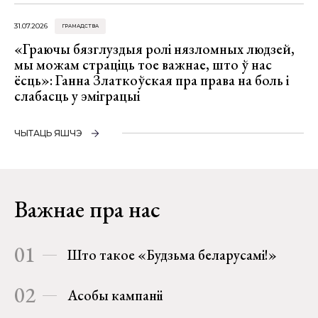
31.07.2026
ГРАМАДСТВА
«Граючы бязглуздыя ролі нязломных людзей,
мы можам страціць тое важнае, што ў нас
ёсць»: Ганна Златкоўская пра права на боль і
слабасць у эміграцыі
ЧЫТАЦЬ ЯШЧЭ
Важнае пра нас
01
Што такое «Будзьма беларусамі!»
02
Асобы кампаніі