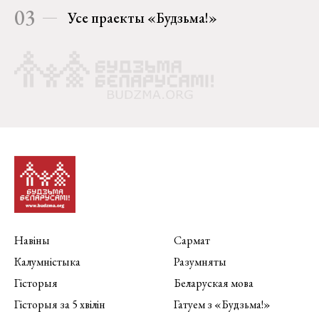
03
Усе праекты «Будзьма!»
Навіны
Сармат
Калумністыка
Разумняты
Гісторыя
Беларуская мова
Гісторыя за 5 хвілін
Гатуем з «Будзьма!»