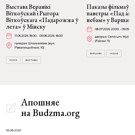
Выстава Веранікі
Паказы фільмаў н
Віткоўскай і Рыгора
паветры «Пад аг
Віткоўскага «Падарожжа ў
небам» у Варшаве
лета» ў Мінску
08.07.2026 20:00 - 09.09.20
11.06.2026 18:00 - 09.08.2026 18:00
дворык Centrum Myśli Ja
(Foksal 11)
галерэя Шчамялёва (вул.
Рэвалюцыйная, 10)
ВАРШАВА
ІНШАЕ
МІНСК
ВЫСТАВЫ
Апошняе
на Budzma.org
06.08.2026