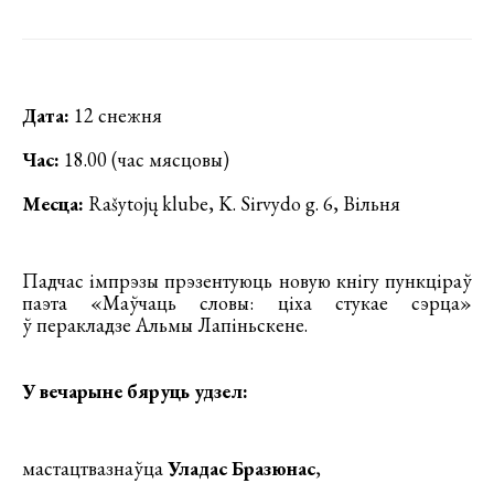
Дата:
12 снежня
Час:
18.00 (час мясцовы)
Месца:
Rašytojų klube, K. Sirvydo g. 6, Вільня
Падчас імпрэзы прэзентуюць новую кнігу пункціраў
паэта «Маўчаць словы: ціха стукае сэрца»
ў перакладзе Альмы Лапіньскене.
У вечарыне бяруць удзел:
мастацтвазнаўца
Уладас Бразюнас
,