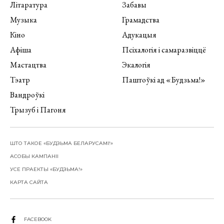
Літаратура
Забавы
Музыка
Грамадства
Кіно
Адукацыя
Афіша
Псіхалогія і самаразвіццё
Мастацтва
Экалогія
Тэатр
Паштоўкі ад «Будзьма!»
Вандроўкі
Трызуб і Пагоня
ШТО ТАКОЕ «БУДЗЬМА БЕЛАРУСАМІ!»
АСОБЫ КАМПАНІІ
УСЕ ПРАЕКТЫ «БУДЗЬМА!»
КАРТА САЙТА
FACEBOOK