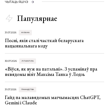
ЧЫТАЦЬ ЯШЧЭ
Папулярнае
31.07.2026
МУЗЫКА
Песні, якія сталі часткай беларускага
нацыянальнага коду
30.07.2026
ЛІТАРАТУРА
«Віўся, як вуж на патэльні». З успамінаў пра
невядомы візіт Максіма Танка ў Лодзь
31.07.2026
ГРАМАДСТВА
Гайд па малавядомых магчымасцях ChatGPT,
Gemini і Claude