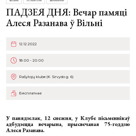
ВІЛЬНЯ
ЛІТАРАТУРА
ВЕЧАРЫНЫ
ПАДЗЕЯ ДНЯ: Вечар памяці
Алеся Разанава ў Вільні
12.12.2022
18:00 - 20:00
Rašytojų klube (K. Sirvydo g. 6)
Бясплатнае
У панядзелак, 12 снежня, у Клубе пісьменнікаў
адбудзецца
вечарына, прысвечаная 75-годдзю
Алеся Разанава
.