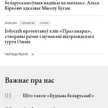
беларускамоўныя надпісы на магілах». Алесь
Кіркевіч адказвае Міколу Бугаю
03.08.2026
ГРАМАДСТВА
МУЗЫКА
Irdorath прэзентаваў кліп «Праз хмары»,
створаны разам з музыкамі нідэрландскага
гурта Omnia
ЧЫТАЦЬ ЯШЧЭ
Важнае пра нас
01
Што такое «Будзьма беларусамі!»