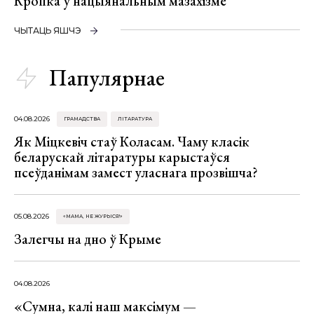
Кропка ў нацыянальным мазахізме
ЧЫТАЦЬ ЯШЧЭ
Папулярнае
04.08.2026
ГРАМАДСТВА
ЛІТАРАТУРА
Як Міцкевіч стаў Коласам. Чаму класік
беларускай літаратуры карыстаўся
псеўданімам замест уласнага прозвішча?
05.08.2026
«МАМА, НЕ ЖУРЫСЯ!»
Залегчы на дно ў Крыме
04.08.2026
«Сумна, калі наш максімум —