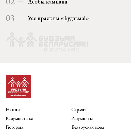
02
Асобы кампаніі
03
Усе праекты «Будзьма!»
Навіны
Сармат
Калумністыка
Разумняты
Гісторыя
Беларуская мова