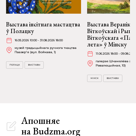
Выстава інсітнага мастацтва
Выстава Веранікі
ў Полацку
Віткоўскай і Рыго
Віткоўскага «Пад
16.05.2026 10:00 - 31.08.2026 18:00
лета» ў Мінску
музей традыцыйнага ручнога ткацтва
Паазер'я (вул. Войкава, 1)
11.06.2026 18:00 - 09.08.2026
галерэя Шчамялёва (вул
ПОЛАЦК
ВЫСТАВЫ
Рэвалюцыйная, 10)
МІНСК
ВЫСТАВЫ
Апошняе
на Budzma.org