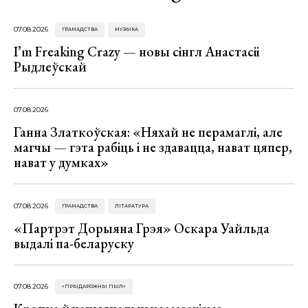
07.08.2026
ГРАМАДСТВА
МУЗЫКА
I’m Freaking Crazy — новы сінгл Анастасіі
Рыдлеўскай
07.08.2026
Ганна Златкоўская: «Няхай не перамаглі, але
магчы — гэта рабіць і не здавацца, нават цяпер,
нават у думках»
07.08.2026
ГРАМАДСТВА
ЛІТАРАТУРА
«Партрэт Дорыяна Грэя» Оскара Уайльда
выдалі па-беларуску
07.08.2026
«ПРЫДАРОЖНЫ ПЫЛ»