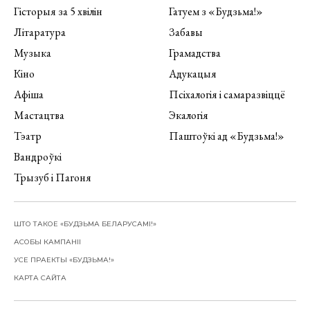
Гісторыя за 5 хвілін
Гатуем з «Будзьма!»
Літаратура
Забавы
Музыка
Грамадства
Кіно
Адукацыя
Афіша
Псіхалогія і самаразвіццё
Мастацтва
Экалогія
Тэатр
Паштоўкі ад «Будзьма!»
Вандроўкі
Трызуб і Пагоня
ШТО ТАКОЕ «БУДЗЬМА БЕЛАРУСАМІ!»
АСОБЫ КАМПАНІІ
УСЕ ПРАЕКТЫ «БУДЗЬМА!»
КАРТА САЙТА