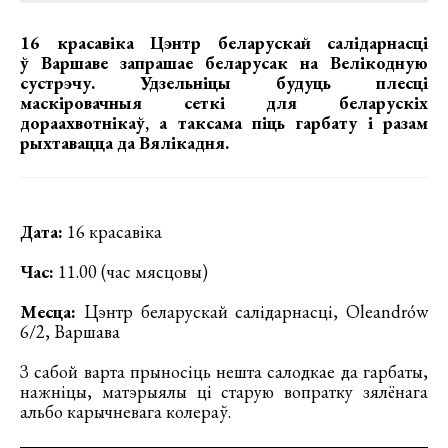
16 красавіка Цэнтр беларускай салідарнасці
ў Варшаве запрашае беларусак на Велікодную
сустрэчу. Удзельніцы будуць плесці
маскіровачныя сеткі для беларускіх
дораахвотнікаў, а таксама піць гарбату і разам
рыхтавацца да Вялікадня.
Дата:
16 красавіка
Час:
11.00 (час мясцовы)
Месца:
Цэнтр беларускай салідарнасці, Oleandrów
6/2, Варшава
З сабой варта прыносіць нешта салодкае да гарбаты,
нажніцы, матэрыялы ці старую вопратку зялёнага
альбо карычневага колераў.