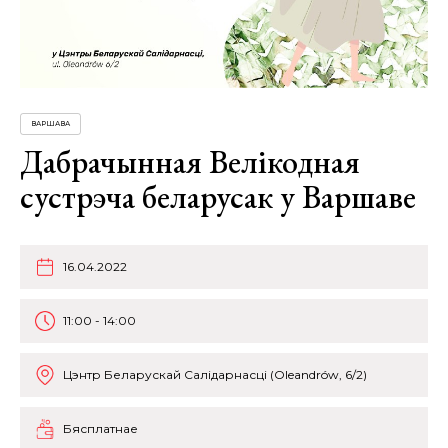
ВАРШАВА
Дабрачынная Велікодная
сустрэча беларусак у Варшаве
16.04.2022
11:00 - 14:00
Цэнтр Беларускай Салідарнасці (Oleandrów, 6/2)
Бясплатнае