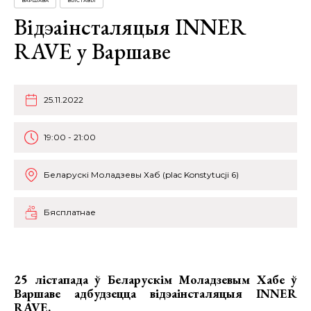
ВАРШАВА
ВЫСТАВЫ
Відэаінсталяцыя INNER
RAVE у Варшаве
25.11.2022
19:00 - 21:00
Беларускі Моладзевы Хаб (plac Konstytucji 6)
Бясплатнае
25 лістапада ў Беларускім Моладзевым Хабе ў
Варшаве адбудзецца відэаінсталяцыя INNER
RAVE.