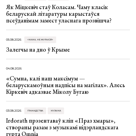
Як Міцкевіч стаў Коласам. Чаму класік
беларускай літаратуры карыстаўся
псеўданімам замест уласнага прозвішча?
05.08.2026
«МАМА, НЕ ЖУРЫСЯ!»
Залегчы на дно ў Крыме
04.08.2026
«Сумна, калі наш максімум —
беларускамоўныя надпісы на магілах». Алесь
Кіркевіч адказвае Міколу Бугаю
03.08.2026
ГРАМАДСТВА
МУЗЫКА
Irdorath прэзентаваў кліп «Праз хмары»,
створаны разам з музыкамі нідэрландскага
гурта Omnia