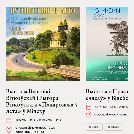
Выстава Веранікі
Выстава «Прастор
Віткоўскай і Рыгора
сэнсаў» у Віцебску
Віткоўскага «Падарожжа ў
15.07.2026 15:00 - 20.09.2026
лета» ў Мінску
мастацкі музей (вул. Лені
11.06.2026 18:00 - 09.08.2026 18:00
галерэя Шчамялёва (вул.
ВІЦЕБСК
ВЫСТАВЫ
Рэвалюцыйная, 10)