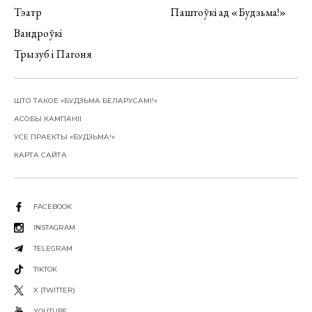
Тэатр
Паштоўкі ад «Будзьма!»
Вандроўкі
Трызуб і Пагоня
ШТО ТАКОЕ «БУДЗЬМА БЕЛАРУСАМІ!»
АСОБЫ КАМПАНІІ
УСЕ ПРАЕКТЫ «БУДЗЬМА!»
КАРТА САЙТА
FACEBOOK
INSTAGRAM
TELEGRAM
TIKTOK
X (TWITTER)
YOUTUBE