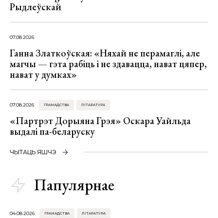
Рыдлеўскай
07.08.2026
Ганна Златкоўская: «Няхай не перамаглі, але
магчы — гэта рабіць і не здавацца, нават цяпер,
нават у думках»
07.08.2026
ГРАМАДСТВА
ЛІТАРАТУРА
«Партрэт Дорыяна Грэя» Оскара Уайльда
выдалі па-беларуску
ЧЫТАЦЬ ЯШЧЭ
Папулярнае
04.08.2026
ГРАМАДСТВА
ЛІТАРАТУРА