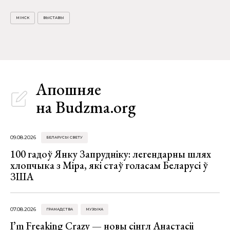
МІНСК
ВЫСТАВЫ
Апошняе
на Budzma.org
09.08.2026
БЕЛАРУСЫ СВЕТУ
100 гадоў Янку Запрудніку: легендарны шлях
хлопчыка з Міра, які стаў голасам Беларусі ў
ЗША
07.08.2026
ГРАМАДСТВА
МУЗЫКА
I’m Freaking Crazy — новы сінгл Анастасіі