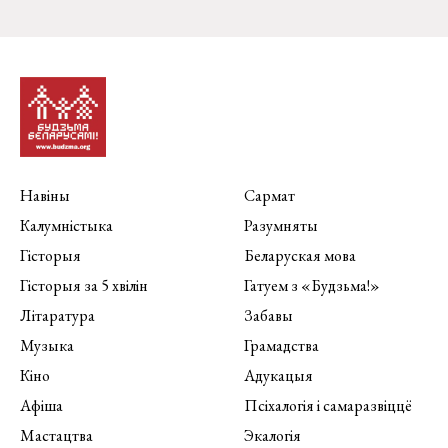
Навіны
Сармат
Калумністыка
Разумняты
Гісторыя
Беларуская мова
Гісторыя за 5 хвілін
Гатуем з «Будзьма!»
Літаратура
Забавы
Музыка
Грамадства
Кіно
Адукацыя
Афіша
Псіхалогія і самаразвіццё
Мастацтва
Экалогія