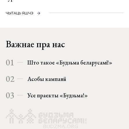
ЧЫТАЦЬ ЯШЧЭ
Важнае пра нас
01
Што такое «Будзьма беларусамі!»
02
Асобы кампаніі
03
Усе праекты «Будзьма!»