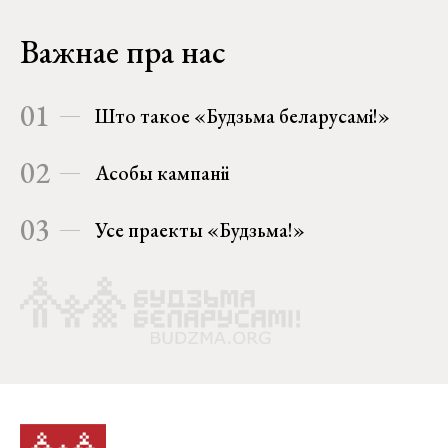
Важнае пра нас
01
Што такое «Будзьма беларусамі!»
02
Асобы кампаніі
03
Усе праекты «Будзьма!»