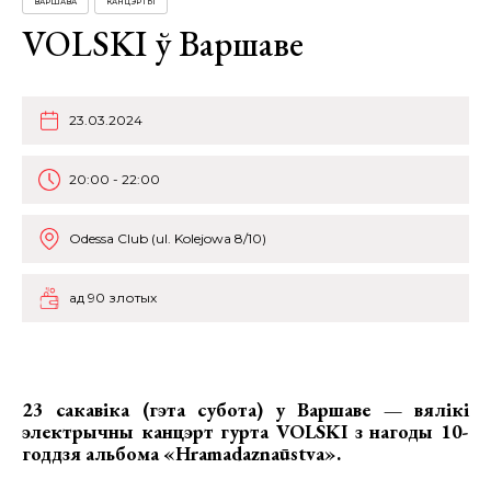
ВАРШАВА
КАНЦЭРТЫ
VOLSKI ў Варшаве
23.03.2024
20:00 - 22:00
Odessa Club (ul. Kolejowa 8/10)
ад 90 злотых
23 сакавіка (гэта субота) у Варшаве —
вялікі
электрычны канцэрт гурта VOLSKI з нагоды 10-
годдзя альбома «Hramadaznaūstva».