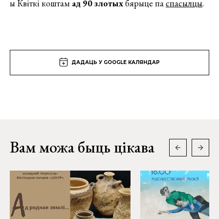
ы Квіткі коштам
ад 90 злотых
бярыце па
спасылцы
.
ДАДАЦЬ У GOOGLE КАЛЯНДАР
Вам можа быць цікава