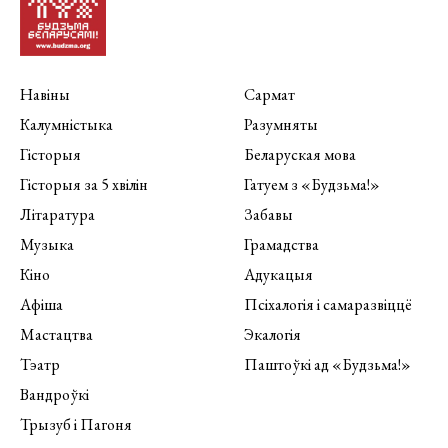
Навіны
Сармат
Калумністыка
Разумняты
Гісторыя
Беларуская мова
Гісторыя за 5 хвілін
Гатуем з «Будзьма!»
Літаратура
Забавы
Музыка
Грамадства
Кіно
Адукацыя
Афіша
Псіхалогія і самаразвіццё
Мастацтва
Экалогія
Тэатр
Паштоўкі ад «Будзьма!»
Вандроўкі
Трызуб і Пагоня