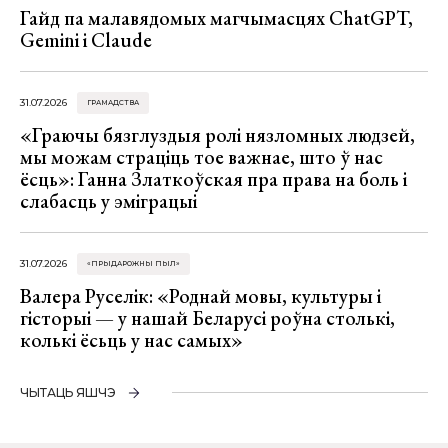
Гайд па малавядомых магчымасцях ChatGPT,
Gemini і Claude
31.07.2026
ГРАМАДСТВА
«Граючы бязглуздыя ролі нязломных людзей,
мы можам страціць тое важнае, што ў нас
ёсць»: Ганна Златкоўская пра права на боль і
слабасць у эміграцыі
31.07.2026
«ПРЫДАРОЖНЫ ПЫЛ»
Валера Руселік: «Роднай мовы, культуры і
гісторыі — у нашай Беларусі роўна столькі,
колькі ёсьць у нас самых»
ЧЫТАЦЬ ЯШЧЭ