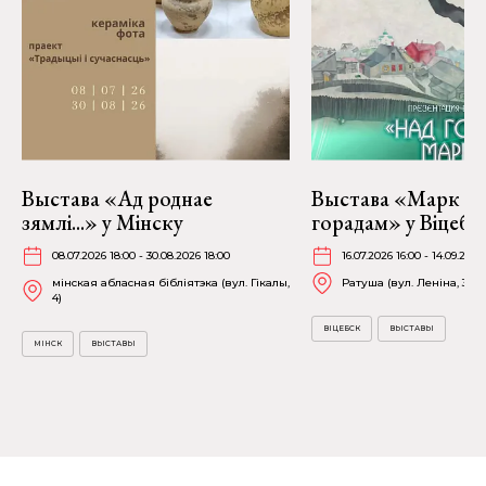
Выстава «Ад роднае
Выстава «Марк Ша
зямлі...» у Мінску
горадам» у Віцебс
08.07.2026 18:00 - 30.08.2026 18:00
16.07.2026 16:00 - 14.09.2026
мінская абласная бібліятэка (вул. Гікалы,
Ратуша (вул. Леніна, 36)
4)
ВІЦЕБСК
ВЫСТАВЫ
МІНСК
ВЫСТАВЫ