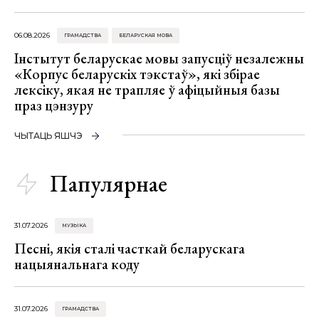
06.08.2026
ГРАМАДСТВА
БЕЛАРУСКАЯ МОВА
Інстытут беларускае мовы запусціў незалежны
«Корпус беларускіх тэкстаў», які збірае
лексіку, якая не трапляе ў афіцыйныя базы
праз цэнзуру
ЧЫТАЦЬ ЯШЧЭ
Папулярнае
31.07.2026
МУЗЫКА
Песні, якія сталі часткай беларускага
нацыянальнага коду
31.07.2026
ГРАМАДСТВА