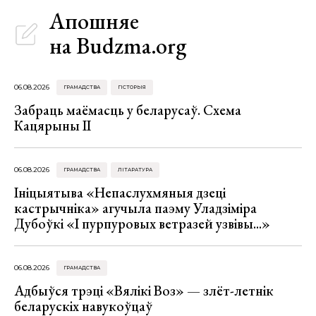
Апошняе
на Budzma.org
06.08.2026
ГРАМАДСТВА
ГІСТОРЫЯ
Забраць маёмасць у беларусаў. Схема
Кацярыны ІІ
06.08.2026
ГРАМАДСТВА
ЛІТАРАТУРА
Ініцыятыва «Непаслухмяныя дзеці
кастрычніка» агучыла паэму Уладзіміра
Дубоўкі «І пурпуровых ветразей узвівы...»
06.08.2026
ГРАМАДСТВА
Адбыўся трэці «Вялікі Воз» — злёт-летнік
беларускіх навукоўцаў