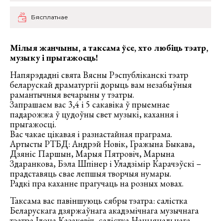
Бясплатнае
Мiлыя жанчыны, а таксама ўсе, хто любіць тэатр,
музыку і прыгажосць!
Напярэдадні свята Вясны Рэспублiканскi тэатр
беларускай драматургii дорыць вам незабыўныя
рамантычныя вечарыны у тэатры.
Запрашаем вас 3,4 і 5 сакавіка ў прыемнае
падарожжа ў цудоўны свет музыкі, кахання і
прыгажосці.
Вас чакае цікавая і разнастайная праграма.
Артысты РТБД: Андрэй Новік, Гражына Быкава,
Дзяніс Паршын, Марыя Пятровіч, Марына
Здаранкова, Бэла Шпінер і Уладзімір Карачэўскі –
прадставяць свае лепшыя творчыя нумары.
Радкі пра каханне прагучаць на розных мовах.
Таксама вас павіншуюць сябры тэатра: салістка
Беларускага дзяржаўнага акадэмічнага музычнага
тэатра Ілона Казакевіч, салістка Нацыянальнага