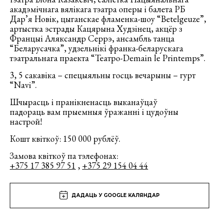
акадэмічнага вялікага тэатра оперы і балета РБ
Дар’я Новік, цыганскае фламенка-шоу “Betelgeuze”,
артыстка эстрады Кацярына Худзінец, акцёр з
Францыі Аляксандр Серрэ, ансамбль танца
“Беларусачка”, удзельнікі франка-беларускага
тэатральнага праекта “Театро-Demain le Printemps”.
3, 5 сакавіка – спецыяльны госць вечарыны – гурт
“Navi”.
Шчырасць і пранікненасць выканаўцаў
падораць вам прыемныя ўражанні і цудоўны
настрой!
Кошт квіткоў: 150 000 рублёў.
Замова квіткоў па тэлефонах:
+375 17 385 97 51
,
+375 29 154 04 44
ДАДАЦЬ У GOOGLE КАЛЯНДАР