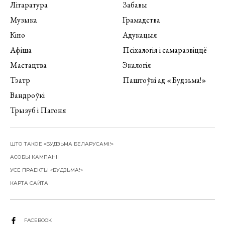
Літаратура
Забавы
Музыка
Грамадства
Кіно
Адукацыя
Афіша
Псіхалогія і самаразвіццё
Мастацтва
Экалогія
Тэатр
Паштоўкі ад «Будзьма!»
Вандроўкі
Трызуб і Пагоня
ШТО ТАКОЕ «БУДЗЬМА БЕЛАРУСАМІ!»
АСОБЫ КАМПАНІІ
УСЕ ПРАЕКТЫ «БУДЗЬМА!»
КАРТА САЙТА
FACEBOOK