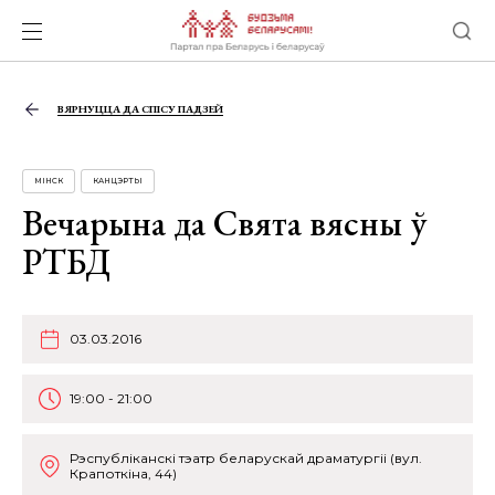
ВЯРНУЦЦА ДА СПІСУ ПАДЗЕЙ
МІНСК
КАНЦЭРТЫ
Вечарына да Свята вясны ў
РТБД
03.03.2016
19:00 - 21:00
Рэспублiканскi тэатр беларускай драматургii (вул.
Крапоткіна, 44)