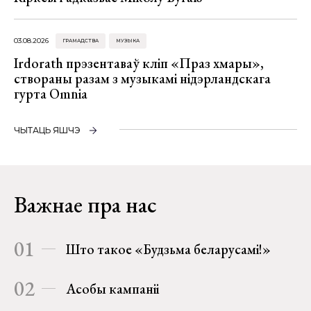
03.08.2026
ГРАМАДСТВА
МУЗЫКА
Irdorath прэзентаваў кліп «Праз хмары»,
створаны разам з музыкамі нідэрландскага
гурта Omnia
ЧЫТАЦЬ ЯШЧЭ
Важнае пра нас
01
Што такое «Будзьма беларусамі!»
02
Асобы кампаніі