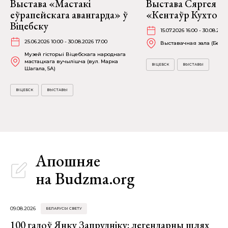
Выстава «Мастакі
Выстава Сяргея К
еўрапейскага авангарда» ў
«Кентаўр Кухто» ў
Віцебску
15.07.2026 16:00 - 30.08.2026
25.06.2026 10:00 - 30.08.2026 17:00
Выставачная зала (Белаб
Музей гісторыі Віцебскага народнага
мастацкага вучылішча (вул. Марка
ВІЦЕБСК
ВЫСТАВЫ
Шагала, 5А)
ВІЦЕБСК
ВЫСТАВЫ
Апошняе
на Budzma.org
09.08.2026
БЕЛАРУСЫ СВЕТУ
100 гадоў Янку Запрудніку: легендарны шлях