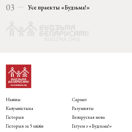
03
Усе праекты «Будзьма!»
Навіны
Сармат
Калумністыка
Разумняты
Гісторыя
Беларуская мова
Гісторыя за 5 хвілін
Гатуем з «Будзьма!»