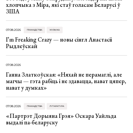
хлопчыка з Міра, які стаў голасам Беларусі ў
ЗША
07.08.2026
ГРАМАДСТВА
МУЗЫКА
I’m Freaking Crazy — новы сінгл Анастасіі
Рыдлеўскай
07.08.2026
Ганна Златкоўская: «Няхай не перамаглі, але
магчы — гэта рабіць і не здавацца, нават цяпер,
нават у думках»
07.08.2026
ГРАМАДСТВА
ЛІТАРАТУРА
«Партрэт Дорыяна Грэя» Оскара Уайльда
выдалі па-беларуску