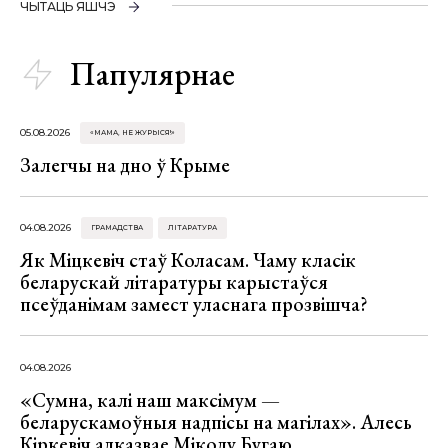
ЧЫТАЦЬ ЯШЧЭ
Папулярнае
05.08.2026
«МАМА, НЕ ЖУРЫСЯ!»
Залегчы на дно ў Крыме
04.08.2026
ГРАМАДСТВА
ЛІТАРАТУРА
Як Міцкевіч стаў Коласам. Чаму класік
беларускай літаратуры карыстаўся
псеўданімам замест уласнага прозвішча?
04.08.2026
«Сумна, калі наш максімум —
беларускамоўныя надпісы на магілах». Алесь
Кіркевіч адказвае Міколу Бугаю