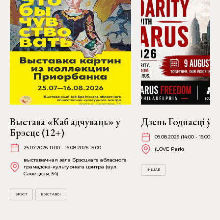
Выстава «Каб адчуваць» у
Дзень Годнасці ў Ф
Брэсце (12+)
09.08.2026 (14:00 - 16:00)
25.07.2026 11:00 - 16.08.2026 19:00
(LOVE Park)
выставачная зала Брэсцкага абласнога
грамадска-культурнага цэнтра (вул.
ІНШАЕ
Савецкая, 54)
БРЭСТ
ВЫСТАВЫ