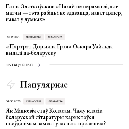
Ганна Златкоўская: «Няхай не перамаглі, але
магчы — гэта рабіць і не здавацца, нават цяпер,
нават у думках»
07.08.2026
ГРАМАДСТВА
ЛІТАРАТУРА
«Партрэт Дорыяна Грэя» Оскара Уайльда
выдалі па-беларуску
ЧЫТАЦЬ ЯШЧЭ
Папулярнае
04.08.2026
ГРАМАДСТВА
ЛІТАРАТУРА
Як Міцкевіч стаў Коласам. Чаму класік
беларускай літаратуры карыстаўся
псеўданімам замест уласнага прозвішча?