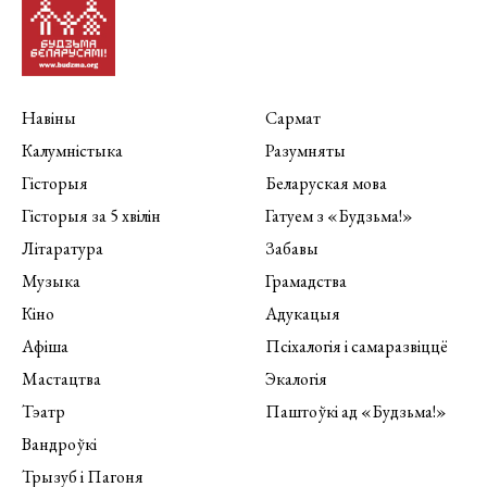
Навіны
Сармат
Калумністыка
Разумняты
Гісторыя
Беларуская мова
Гісторыя за 5 хвілін
Гатуем з «Будзьма!»
Літаратура
Забавы
Музыка
Грамадства
Кіно
Адукацыя
Афіша
Псіхалогія і самаразвіццё
Мастацтва
Экалогія
Тэатр
Паштоўкі ад «Будзьма!»
Вандроўкі
Трызуб і Пагоня