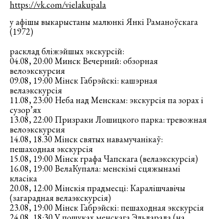
https://vk.com/vielakupala
у афішы выкарыстаны малюнкі Янкі Раманоўскага
(1972)
расклад бліжэйшых экскурсій:
04.08, 20:00 Минск Вечерний: обзорная
велоэкскурсия
09.08, 19:00 Мінск Габрэйскі: кашэрная
велаэкскурсія
11.08, 23:00 Неба над Менскам: экскурсія па зорах і
сузор’ях
13.08, 22:00 Призраки Лошицкого парка: тревожная
велоэкскурсия
14.08, 18.30 Мінск святых навамучанікаў:
пешаходная экскурсія
15.08, 19:00 Мінск графа Чапскага (велаэкскурсія)
16.08, 19:00 ВелаКупала: менскімі сцяжынамі
класіка
20.08, 12:00 Мінскія прадмесці: Каралішчавічы
(загарадная велаэкскурсія)
23.08, 19:00 Мінск Габрэйскі: пешаходная экскурсія
24.08, 18:30 У пошуках менскага Эльдарада (на