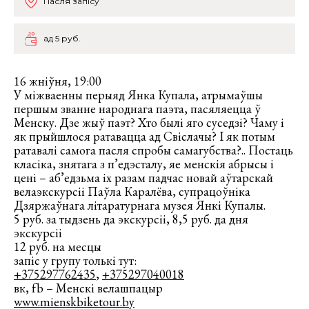
Пасля запісу
ад 5 руб.
16 жніўня, 19:00
У міжваенны перыяд Янка Купала, атрымаўшы
першым званне народнага паэта, пасяляецца ў
Менску. Дзе жыў паэт? Хто былi яго суседзi? Чаму i
як прыйшлося ратавацца ад Свiслачы? І як потым
ратавалі самога пасля спробы самагубства?.. Постаць
класіка, знятага з п’едэсталу, яе менскія абрысы і
цені – аб’едзьма іх разам падчас новай аўтарскай
велаэкскурсіі Паўла Каралёва, супрацоўнiка
Дзяржаўнага лiтаратурнага музея Янкi Купалы.
5 руб. за тыдзень да экскурсіі, 8,5 руб. да дня
экскурсіі
12 руб. на месцы
запіс у групу толькі тут:
+375297762435
,
+375297040018
вк, fb – Менскі велашпацыр
www.mienskbiketour.by