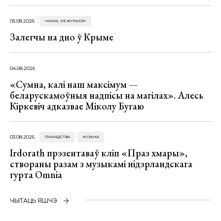
05.08.2026
«МАМА, НЕ ЖУРЫСЯ!»
Залегчы на дно ў Крыме
04.08.2026
«Сумна, калі наш максімум —
беларускамоўныя надпісы на магілах». Алесь
Кіркевіч адказвае Міколу Бугаю
03.08.2026
ГРАМАДСТВА
МУЗЫКА
Irdorath прэзентаваў кліп «Праз хмары»,
створаны разам з музыкамі нідэрландскага
гурта Omnia
ЧЫТАЦЬ ЯШЧЭ