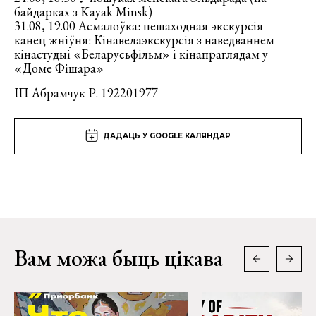
байдарках з Kayak Minsk)
31.08, 19.00 Асмалоўка: пешаходная экскурсія
канец жніўня: Кінавелаэкскурсія з наведваннем
кінастудыі «Беларусьфільм» і кінапраглядам у
«Доме Фішара»
ІП Абрамчук Р. 192201977
ДАДАЦЬ У GOOGLE КАЛЯНДАР
Вам можа быць цікава