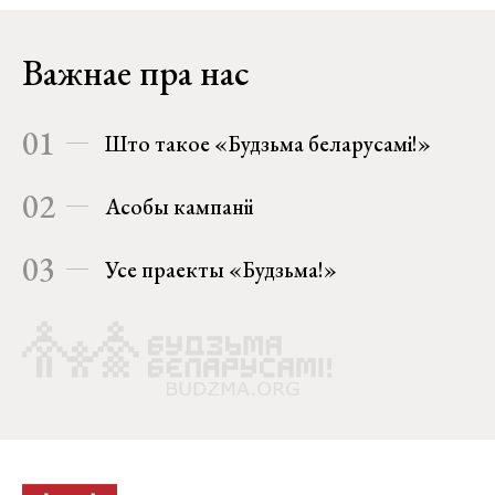
Важнае пра нас
01
Што такое «Будзьма беларусамі!»
02
Асобы кампаніі
03
Усе праекты «Будзьма!»