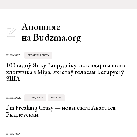
Апошняе
на Budzma.org
09.08.2026
БЕЛАРУСЫ СВЕТУ
100 гадоў Янку Запрудніку: легендарны шлях
хлопчыка з Міра, які стаў голасам Беларусі ў
ЗША
07.08.2026
ГРАМАДСТВА
МУЗЫКА
I’m Freaking Crazy — новы сінгл Анастасіі
Рыдлеўскай
07.08.2026