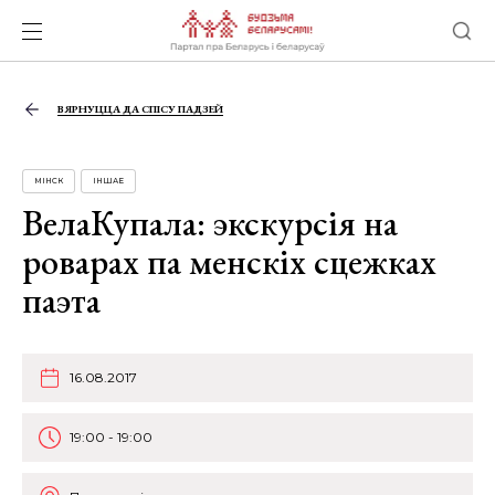
ВЯРНУЦЦА ДА СПІСУ ПАДЗЕЙ
МІНСК
ІНШАЕ
ВелаКупала: экскурсія на
роварах па менскіх сцежках
паэта
16.08.2017
19:00 - 19:00