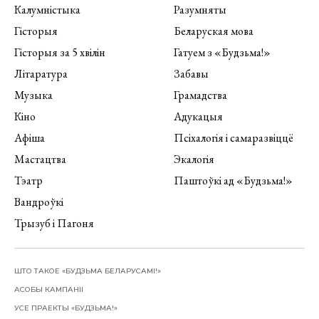
Калумністыка
Разумняты
Гісторыя
Беларуская мова
Гісторыя за 5 хвілін
Гатуем з «Будзьма!»
Літаратура
Забавы
Музыка
Грамадства
Кіно
Адукацыя
Афіша
Псіхалогія і самаразвіццё
Мастацтва
Экалогія
Тэатр
Паштоўкі ад «Будзьма!»
Вандроўкі
Трызуб і Пагоня
ШТО ТАКОЕ «БУДЗЬМА БЕЛАРУСАМІ!»
АСОБЫ КАМПАНІІ
УСЕ ПРАЕКТЫ «БУДЗЬМА!»