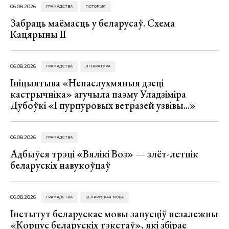
06.08.2026
ГРАМАДСТВА
ГІСТОРЫЯ
Забраць маёмасць у беларусаў. Схема
Кацярыны ІІ
06.08.2026
ГРАМАДСТВА
ЛІТАРАТУРА
Ініцыятыва «Непаслухмяныя дзеці
кастрычніка» агучыла паэму Уладзіміра
Дубоўкі «І пурпуровых ветразей узвівы...»
06.08.2026
ГРАМАДСТВА
Адбыўся трэці «Вялікі Воз» — злёт-летнік
беларускіх навукоўцаў
06.08.2026
ГРАМАДСТВА
БЕЛАРУСКАЯ МОВА
Інстытут беларускае мовы запусціў незалежны
«Корпус беларускіх тэкстаў», які збірае