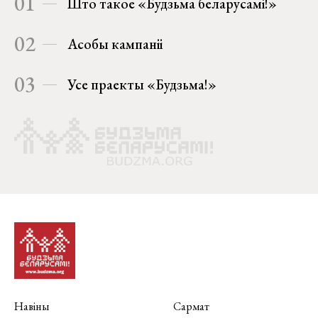
01
Што такое «Будзьма беларусамі!»
02
Асобы кампаніі
03
Усе праекты «Будзьма!»
Навіны
Сармат