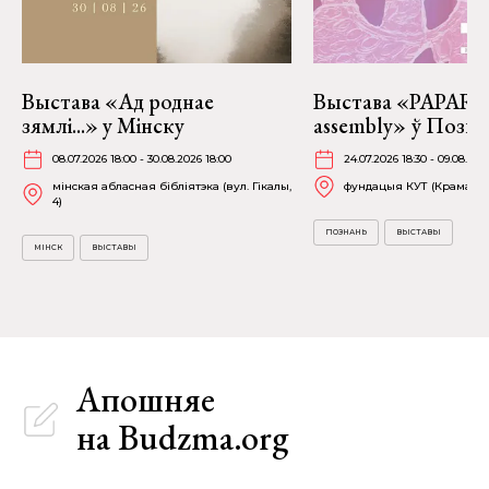
Выстава «Ад роднае
Выстава «PAPARAĆ
зямлі...» у Мінску
assembly» ў Позна
08.07.2026 18:00 - 30.08.2026 18:00
24.07.2026 18:30 - 09.08.202
мінская абласная бібліятэка (вул. Гікалы,
фундацыя КУТ (Крамарска
4)
ПОЗНАНЬ
ВЫСТАВЫ
МІНСК
ВЫСТАВЫ
Апошняе
на Budzma.org