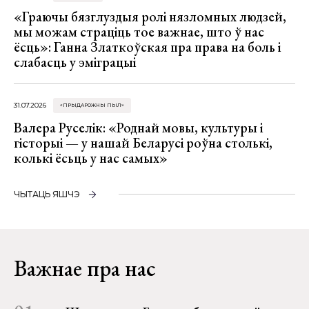
«Граючы бязглуздыя ролі нязломных людзей,
мы можам страціць тое важнае, што ў нас
ёсць»: Ганна Златкоўская пра права на боль і
слабасць у эміграцыі
31.07.2026
«ПРЫДАРОЖНЫ ПЫЛ»
Валера Руселік: «Роднай мовы, культуры і
гісторыі — у нашай Беларусі роўна столькі,
колькі ёсьць у нас самых»
ЧЫТАЦЬ ЯШЧЭ
Важнае пра нас