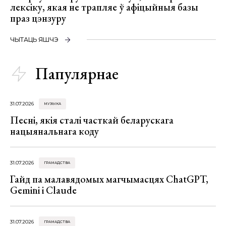
лексіку, якая не трапляе ў афіцыйныя базы
праз цэнзуру
ЧЫТАЦЬ ЯШЧЭ
Папулярнае
31.07.2026
МУЗЫКА
Песні, якія сталі часткай беларускага
нацыянальнага коду
31.07.2026
ГРАМАДСТВА
Гайд па малавядомых магчымасцях ChatGPT,
Gemini і Claude
31.07.2026
ГРАМАДСТВА