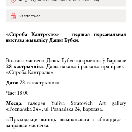
Бясплатнае
«Спроба Кантролю» — першая персанальная
выстава жывапісу Дашы Бубен.
Выстава мастачкі Дашы Бубен адкрыецца ў Варшаве
28 кастрычніка
. Даша пакажа і раскажа пра праект
«Спроба Кантролю».
Дата:
28-га кастрычніка.
Час:
18.00.
Месца
: галерэя Yuliya Stratovich Art gallery
«Poznańska 24», ul. Poznańska 24, Варшава.
«Прыходзьце выпіць шампанскага і абняцца,» -
запрашае мастачка.